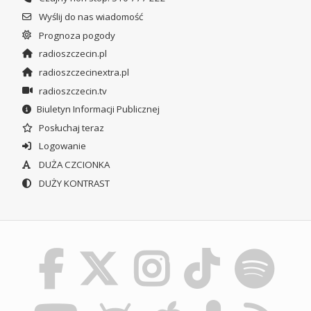
Wyślij do nas wiadomość
Prognoza pogody
radioszczecin.pl
radioszczecinextra.pl
radioszczecin.tv
Biuletyn Informacji Publicznej
Posłuchaj teraz
Logowanie
DUŻA CZCIONKA
DUŻY KONTRAST