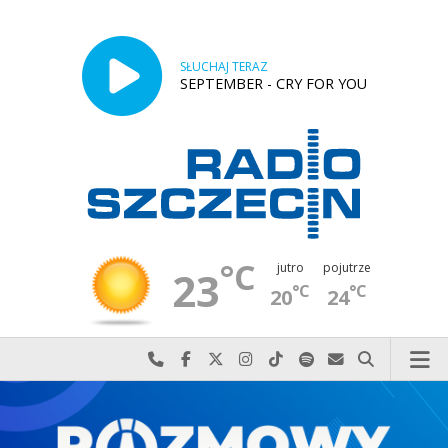
SŁUCHAJ TERAZ
SEPTEMBER - CRY FOR YOU
°C
jutro
pojutrze
23
°C
°C
20
24
Najlepiej po prostu do nas zadzwoń
Odwiedź nas na Facebook-u
Odwiedź nas na X
Odwiedź nas na Instagram-ie
Odwiedź nas na TikTok-u
Szukaj nas na Spotify
Wyślij do nas w
Szukaj