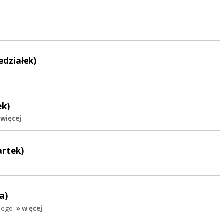
edziałek)
ek)
 więcej
artek)
a)
iego
» więcej