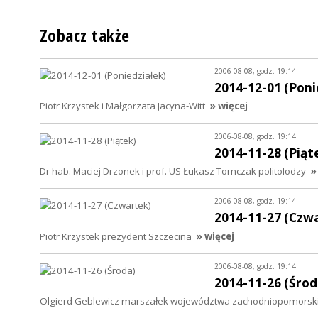
Zobacz także
2006-08-08, godz. 19:14
2014-12-01 (Poni
Piotr Krzystek i Małgorzata Jacyna-Witt
» więcej
2006-08-08, godz. 19:14
2014-11-28 (Piąt
Dr hab. Maciej Drzonek i prof. US Łukasz Tomczak politolodzy
»
2006-08-08, godz. 19:14
2014-11-27 (Czw
Piotr Krzystek prezydent Szczecina
» więcej
2006-08-08, godz. 19:14
2014-11-26 (Środ
Olgierd Geblewicz marszałek województwa zachodniopomorsk