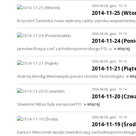
2006-08-08, godz. 19:14
2014-11-25 (Wto
Krzysztof Zaremba nowo wybrany radny sejmiku województwa, 
2006-08-08, godz. 19:14
2014-11-24 (Poni
Jarosław Rzepa szef zachodniopomorskiego PSL-u
» więcej
2006-08-08, godz. 19:14
2014-11-21 (Piąt
Andrzej Bendig-Wielowiejski prezes Unizeto Technologies
» wi
2006-08-08, godz. 19:14
2014-11-20 (Czw
Sławomir Nitras były europoseł PO
» więcej
2006-08-08, godz. 19:14
2014-11-19 (Środ
Dariusz Wieczorek wiceprzewodniczący zachodniopomorskiego