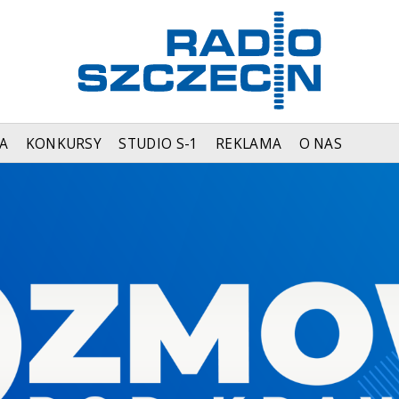
A
KONKURSY
STUDIO S-1
REKLAMA
O NAS