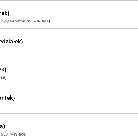
rek)
były senator PiS
» więcej
edziałek)
ek)
ęcej
artek)
a)
 SLD
» więcej