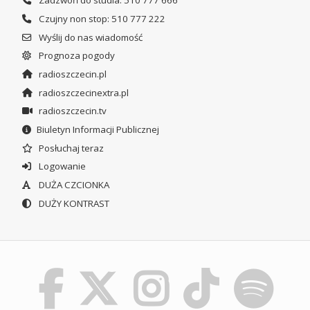
Zadzwoń do studia: 510 777 666
Czujny non stop: 510 777 222
Wyślij do nas wiadomość
Prognoza pogody
radioszczecin.pl
radioszczecinextra.pl
radioszczecin.tv
Biuletyn Informacji Publicznej
Posłuchaj teraz
Logowanie
DUŻA CZCIONKA
DUŻY KONTRAST