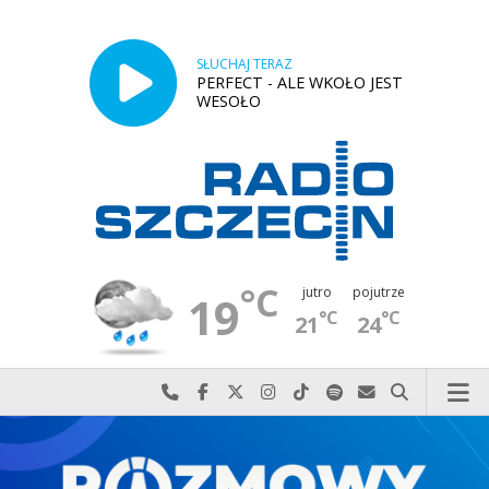
SŁUCHAJ TERAZ
PERFECT - ALE WKOŁO JEST
WESOŁO
°C
jutro
pojutrze
19
°C
°C
21
24
Najlepiej po prostu do nas zadzwoń
Odwiedź nas na Facebook-u
Odwiedź nas na X
Odwiedź nas na Instagram-ie
Odwiedź nas na TikTok-u
Szukaj nas na Spotify
Wyślij do nas w
Szukaj