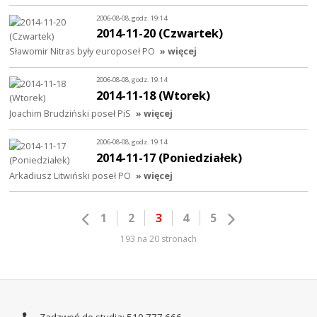
2006-08-08, godz. 19:14
2014-11-20 (Czwartek)
Sławomir Nitras były europoseł PO
» więcej
2006-08-08, godz. 19:14
2014-11-18 (Wtorek)
Joachim Brudziński poseł PiS
» więcej
2006-08-08, godz. 19:14
2014-11-17 (Poniedziałek)
Arkadiusz Litwiński poseł PO
» więcej
1
2
3
4
5
193 na 20 stronach