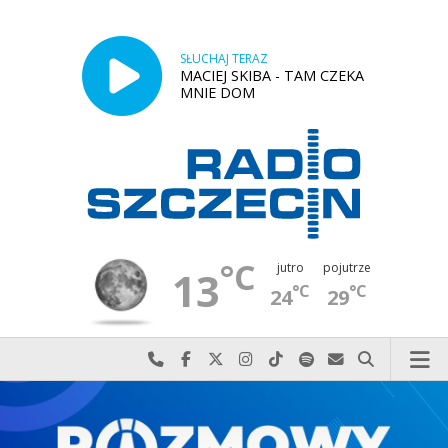
SŁUCHAJ TERAZ
MACIEJ SKIBA - TAM CZEKA
MNIE DOM
°C
jutro
pojutrze
13
°C
°C
24
29
Najlepiej po prostu do nas zadzwoń
Odwiedź nas na Facebook-u
Odwiedź nas na X
Odwiedź nas na Instagram-ie
Odwiedź nas na TikTok-u
Szukaj nas na Spotify
Wyślij do nas w
Szukaj