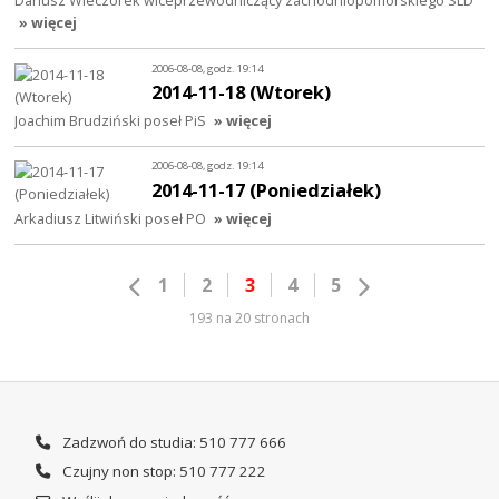
Dariusz Wieczorek wiceprzewodniczący zachodniopomorskiego SLD
» więcej
2006-08-08, godz. 19:14
2014-11-18 (Wtorek)
Joachim Brudziński poseł PiS
» więcej
2006-08-08, godz. 19:14
2014-11-17 (Poniedziałek)
Arkadiusz Litwiński poseł PO
» więcej
1
2
3
4
5
193 na 20 stronach
Zadzwoń do studia: 510 777 666
Czujny non stop: 510 777 222