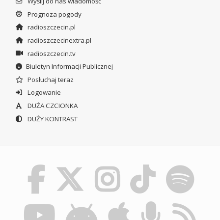
Wyślij do nas wiadomość
Prognoza pogody
radioszczecin.pl
radioszczecinextra.pl
radioszczecin.tv
Biuletyn Informacji Publicznej
Posłuchaj teraz
Logowanie
DUŻA CZCIONKA
DUŻY KONTRAST