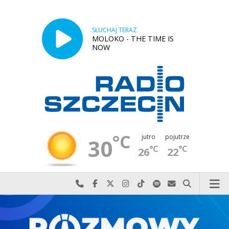
SŁUCHAJ TERAZ
MOLOKO - THE TIME IS
NOW
°C
jutro
pojutrze
30
°C
°C
26
22
Najlepiej po prostu do nas zadzwoń
Odwiedź nas na Facebook-u
Odwiedź nas na X
Odwiedź nas na Instagram-ie
Odwiedź nas na TikTok-u
Szukaj nas na Spotify
Wyślij do nas w
Szukaj