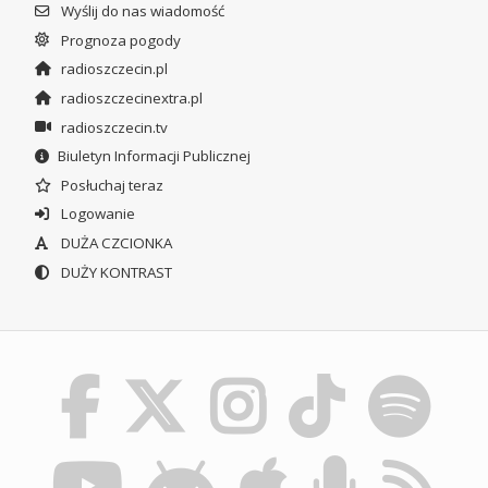
Wyślij do nas wiadomość
Prognoza pogody
radioszczecin.pl
radioszczecinextra.pl
radioszczecin.tv
Biuletyn Informacji Publicznej
Posłuchaj teraz
Logowanie
DUŻA CZCIONKA
DUŻY KONTRAST