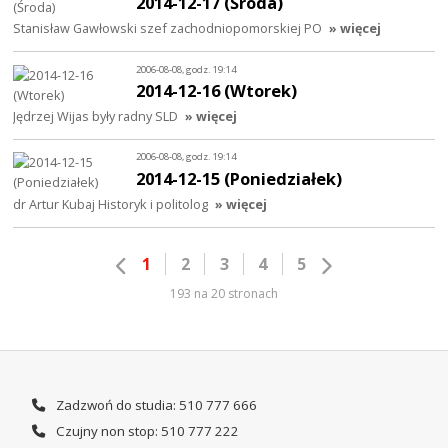
2014-12-17 (Środa)
Stanisław Gawłowski szef zachodniopomorskiej PO
» więcej
2006-08-08, godz. 19:14
2014-12-16 (Wtorek)
Jędrzej Wijas były radny SLD
» więcej
2006-08-08, godz. 19:14
2014-12-15 (Poniedziałek)
dr Artur Kubaj Historyk i politolog
» więcej
1
2
3
4
5
193 na 20 stronach
Zadzwoń do studia: 510 777 666
Czujny non stop: 510 777 222