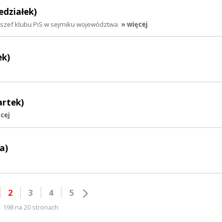
edziałek)
szef klubu PiS w sejmiku województwa
» więcej
ek)
artek)
ęcej
a)
2
3
4
5
198 na 20 stronach