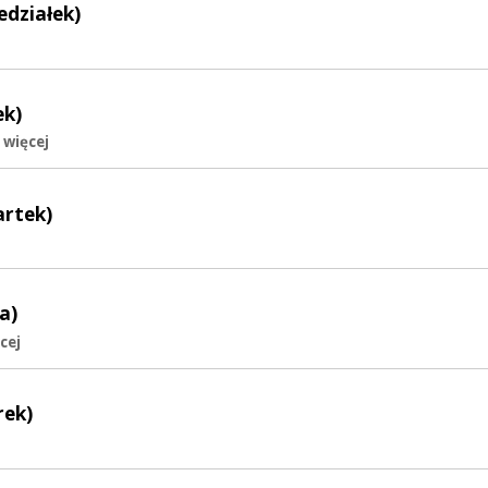
edziałek)
ek)
 więcej
artek)
a)
cej
rek)