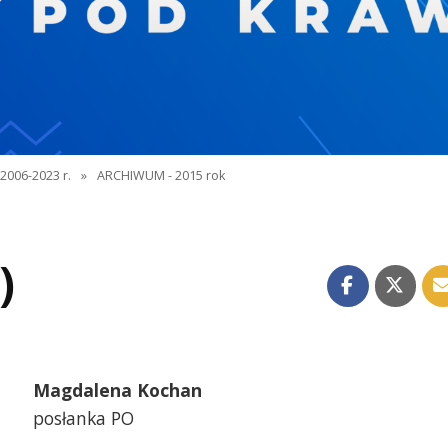
2006-2023 r.
»
ARCHIWUM - 2015 rok
)
Magdalena Kochan
posłanka PO