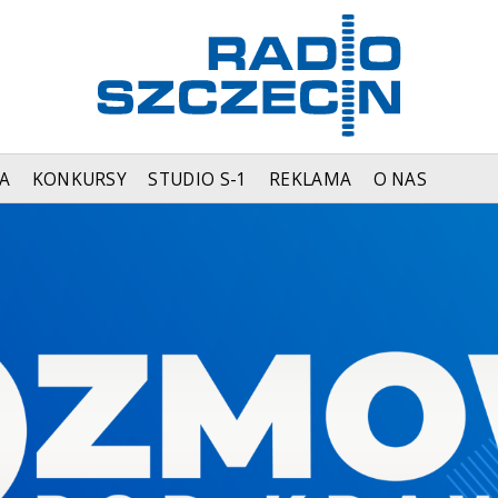
A
KONKURSY
STUDIO S-1
REKLAMA
O NAS