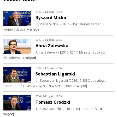
2016-12-14, godz. 16:32
Ryszard Mićko
Ryszard Mićko [2016.12.15] członek zarządu
województwa
» więcej
2016-12-14, godz. 08:45
Anna Zalewska
Anna Zalewska [2016.12.14] Minister Edukacji
Narodowej
» więcej
2016-12-12, godz. 19:56
Sebastian Ligarski
dr Sebastian Ligarski [2016.12.13] Oddziałowe
Biuro Badań Historycznych IPN w Szczecinie
» więcej
2016-12-11, godz. 11:39
Tomasz Grodzki
Tomasz Grodzki [2016.12.12] senator PO
»
więcej