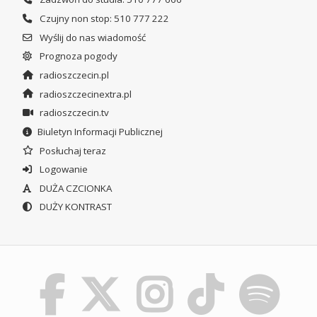
Czujny non stop: 510 777 222
Wyślij do nas wiadomość
Prognoza pogody
radioszczecin.pl
radioszczecinextra.pl
radioszczecin.tv
Biuletyn Informacji Publicznej
Posłuchaj teraz
Logowanie
DUŻA CZCIONKA
DUŻY KONTRAST