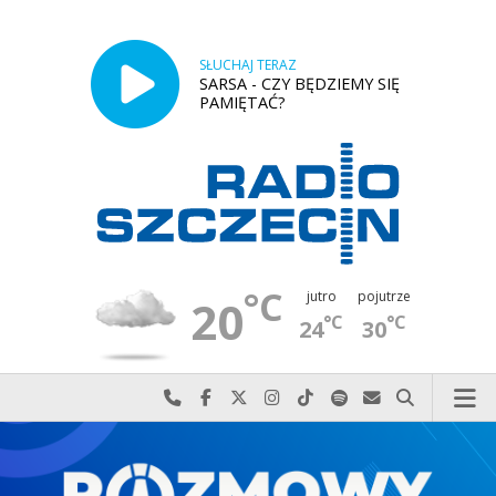
SŁUCHAJ TERAZ
SARSA - CZY BĘDZIEMY SIĘ
PAMIĘTAĆ?
°C
jutro
pojutrze
20
°C
°C
24
30
Najlepiej po prostu do nas zadzwoń
Odwiedź nas na Facebook-u
Odwiedź nas na X
Odwiedź nas na Instagram-ie
Odwiedź nas na TikTok-u
Szukaj nas na Spotify
Wyślij do nas w
Szukaj