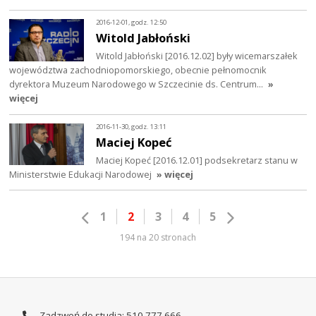
2016-12-01, godz. 12:50
Witold Jabłoński
Witold Jabłoński [2016.12.02] były wicemarszałek
województwa zachodniopomorskiego, obecnie pełnomocnik
dyrektora Muzeum Narodowego w Szczecinie ds. Centrum…
»
więcej
2016-11-30, godz. 13:11
Maciej Kopeć
Maciej Kopeć [2016.12.01] podsekretarz stanu w
Ministerstwie Edukacji Narodowej
» więcej
1
2
3
4
5
194 na 20 stronach
Zadzwoń do studia: 510 777 666