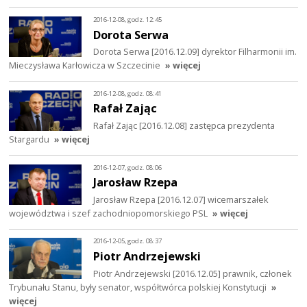
2016-12-08, godz. 12:45
Dorota Serwa
Dorota Serwa [2016.12.09] dyrektor Filharmonii im.
Mieczysława Karłowicza w Szczecinie
» więcej
2016-12-08, godz. 08:41
Rafał Zając
Rafał Zając [2016.12.08] zastępca prezydenta
Stargardu
» więcej
2016-12-07, godz. 08:06
Jarosław Rzepa
Jarosław Rzepa [2016.12.07] wicemarszałek
województwa i szef zachodniopomorskiego PSL
» więcej
2016-12-05, godz. 08:37
Piotr Andrzejewski
Piotr Andrzejewski [2016.12.05] prawnik, członek
Trybunału Stanu, były senator, współtwórca polskiej Konstytucji
»
więcej