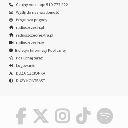
Czujny non stop: 510 777 222
Wyślij do nas wiadomość
Prognoza pogody
radioszczecin.pl
radioszczecinextra.pl
radioszczecin.tv
Biuletyn Informacji Publicznej
Posłuchaj teraz
Logowanie
DUŻA CZCIONKA
DUŻY KONTRAST