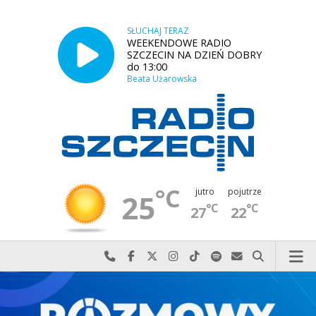
SŁUCHAJ TERAZ
WEEKENDOWE RADIO
SZCZECIN NA DZIEŃ DOBRY
do 13:00
Beata Użarowska
°C
jutro
pojutrze
25
°C
°C
27
22
Najlepiej po prostu do nas zadzwoń
Odwiedź nas na Facebook-u
Odwiedź nas na X
Odwiedź nas na Instagram-ie
Odwiedź nas na TikTok-u
Szukaj nas na Spotify
Wyślij do nas w
Szukaj