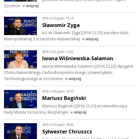
Szczecin
» więcej
2016-12-22, godz. 19:14
Sławomir Zyga
ks. dr Sławomir Zyga [2016.12.23] kanclerz Kurii
Metropolitalnej Szczecińsko-Kamieńskiej
» więcej
2016-12-21, godz. 14:25
Iwona Wiśniewska-Salamon
Iwona Wiśniewska-Salamon [2016.12.22] dyrygent
Chóru Kameralnego Zachodniopomorskiego Uniwersytetu
Technologicznego w Szczecinie
» więcej
2016-12-20, godz. 19:10
Mariusz Bagiński
Mariusz Bagiński [2016.12.21] przewodniczący
Rady Miasta Szczecina, Bezpartyjni
» więcej
2016-12-19, godz. 18:09
Sylwester Chruszcz