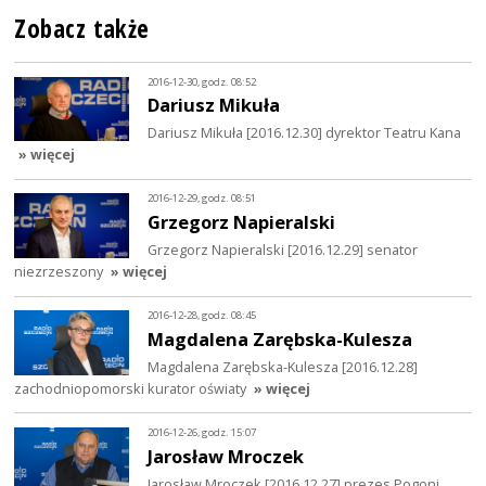
Zobacz także
2016-12-30, godz. 08:52
Dariusz Mikuła
Dariusz Mikuła [2016.12.30] dyrektor Teatru Kana
» więcej
2016-12-29, godz. 08:51
Grzegorz Napieralski
Grzegorz Napieralski [2016.12.29] senator
niezrzeszony
» więcej
2016-12-28, godz. 08:45
Magdalena Zarębska-Kulesza
Magdalena Zarębska-Kulesza [2016.12.28]
zachodniopomorski kurator oświaty
» więcej
2016-12-26, godz. 15:07
Jarosław Mroczek
Jarosław Mroczek [2016.12.27] prezes Pogoni