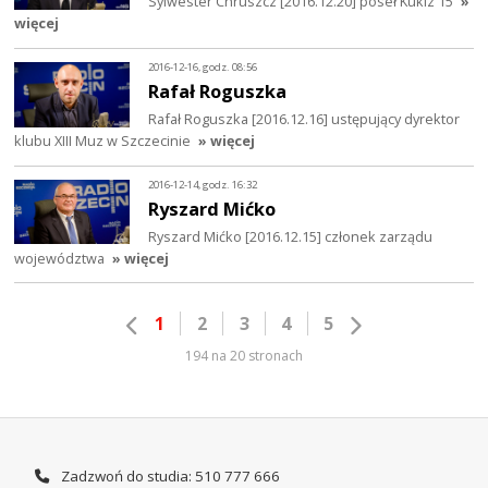
Sylwester Chruszcz [2016.12.20] poseł Kukiz'15
»
więcej
2016-12-16, godz. 08:56
Rafał Roguszka
Rafał Roguszka [2016.12.16] ustępujący dyrektor
klubu XIII Muz w Szczecinie
» więcej
2016-12-14, godz. 16:32
Ryszard Mićko
Ryszard Mićko [2016.12.15] członek zarządu
województwa
» więcej
1
2
3
4
5
194 na 20 stronach
Zadzwoń do studia: 510 777 666