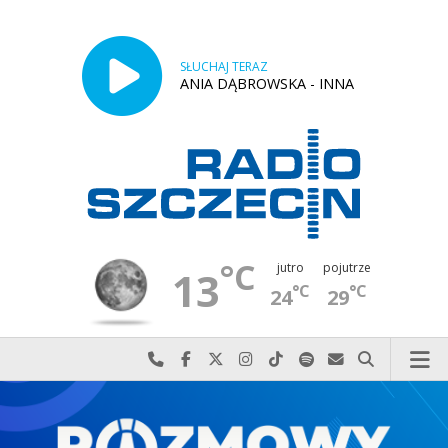
SŁUCHAJ TERAZ
ANIA DĄBROWSKA - INNA
°C
jutro
pojutrze
13
°C
°C
24
29
Najlepiej po prostu do nas zadzwoń
Odwiedź nas na Facebook-u
Odwiedź nas na X
Odwiedź nas na Instagram-ie
Odwiedź nas na TikTok-u
Szukaj nas na Spotify
Wyślij do nas w
Szukaj