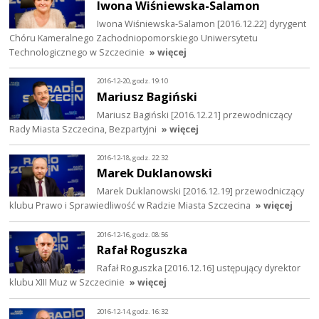
Iwona Wiśniewska-Salamon
Iwona Wiśniewska-Salamon [2016.12.22] dyrygent
Chóru Kameralnego Zachodniopomorskiego Uniwersytetu
Technologicznego w Szczecinie
» więcej
2016-12-20, godz. 19:10
Mariusz Bagiński
Mariusz Bagiński [2016.12.21] przewodniczący
Rady Miasta Szczecina, Bezpartyjni
» więcej
2016-12-18, godz. 22:32
Marek Duklanowski
Marek Duklanowski [2016.12.19] przewodniczący
klubu Prawo i Sprawiedliwość w Radzie Miasta Szczecina
» więcej
2016-12-16, godz. 08:56
Rafał Roguszka
Rafał Roguszka [2016.12.16] ustępujący dyrektor
klubu XIII Muz w Szczecinie
» więcej
2016-12-14, godz. 16:32