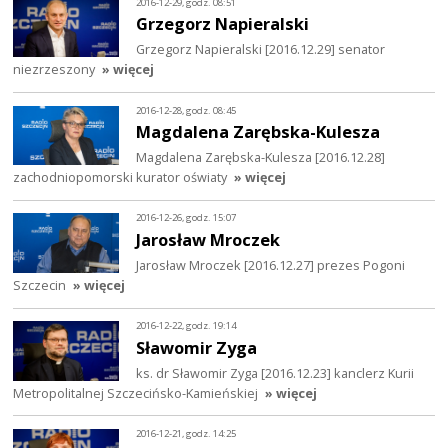
2016-12-29, godz. 08:51
Grzegorz Napieralski
Grzegorz Napieralski [2016.12.29] senator
niezrzeszony
» więcej
2016-12-28, godz. 08:45
Magdalena Zarębska-Kulesza
Magdalena Zarębska-Kulesza [2016.12.28]
zachodniopomorski kurator oświaty
» więcej
2016-12-26, godz. 15:07
Jarosław Mroczek
Jarosław Mroczek [2016.12.27] prezes Pogoni
Szczecin
» więcej
2016-12-22, godz. 19:14
Sławomir Zyga
ks. dr Sławomir Zyga [2016.12.23] kanclerz Kurii
Metropolitalnej Szczecińsko-Kamieńskiej
» więcej
2016-12-21, godz. 14:25