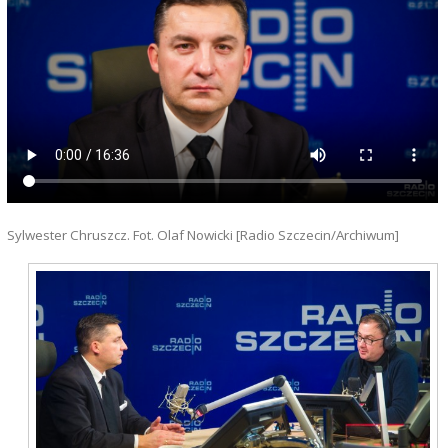
Sylwester Chruszcz. Fot. Olaf Nowicki [Radio Szczecin/Archiwum]