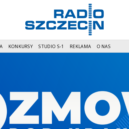
A
KONKURSY
STUDIO S-1
REKLAMA
O NAS