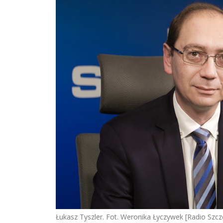
Łukasz Tyszler. Fot. Weronika Łyczywek [Radio Szcz