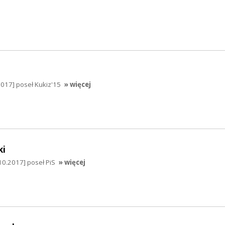
017] poseł Kukiz'15
» więcej
ki
10.2017] poseł PiS
» więcej