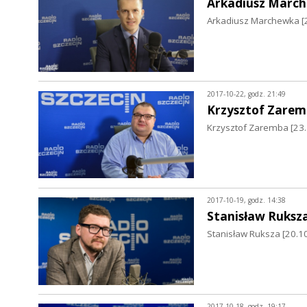
Arkadiusz Marc
Arkadiusz Marchewka [
2017-10-22, godz. 21:49
Krzysztof Zare
Krzysztof Zaremba [23.
2017-10-19, godz. 14:38
Stanisław Ruksz
Stanisław Ruksza [20.10
2017-10-18, godz. 19:17