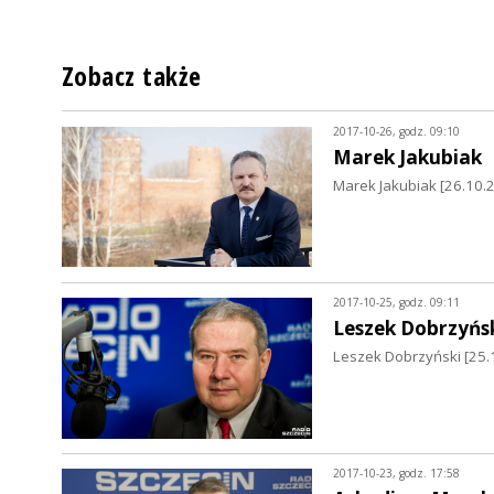
Zobacz także
2017-10-26, godz. 09:10
Marek Jakubiak
Marek Jakubiak [26.10.2
2017-10-25, godz. 09:11
Leszek Dobrzyńs
Leszek Dobrzyński [25.
2017-10-23, godz. 17:58