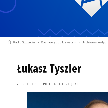
Radio Szczecin
»
Rozmowy pod krawatem
»
Archiwum audycji 
Łukasz Tyszler
2017-10-17
PIOTR KOŁODZIEJSKI