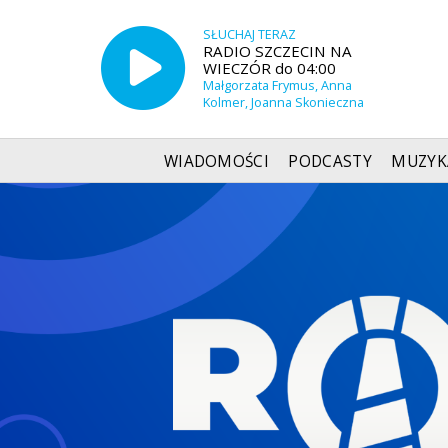
SŁUCHAJ TERAZ
RADIO SZCZECIN NA
WIECZÓR do 04:00
Małgorzata Frymus, Anna
Kolmer, Joanna Skonieczna
WIADOMOŚCI
PODCASTY
MUZYK