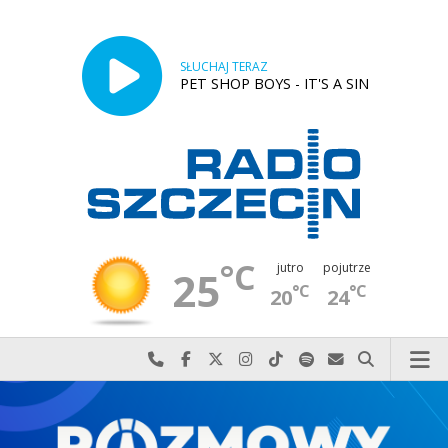
SŁUCHAJ TERAZ
PET SHOP BOYS - IT'S A SIN
°C
jutro
pojutrze
25
°C
°C
20
24
Najlepiej po prostu do nas zadzwoń
Odwiedź nas na Facebook-u
Odwiedź nas na X
Odwiedź nas na Instagram-ie
Odwiedź nas na TikTok-u
Szukaj nas na Spotify
Wyślij do nas w
Szukaj