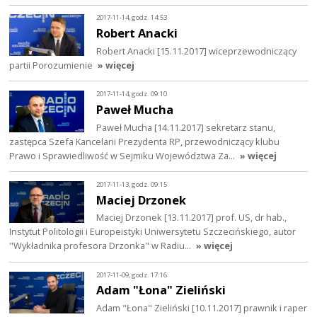
2017-11-14, godz. 14:53
Robert Anacki
Robert Anacki [15.11.2017] wiceprzewodniczący
partii Porozumienie
» więcej
2017-11-14, godz. 09:10
Paweł Mucha
Paweł Mucha [14.11.2017] sekretarz stanu,
zastępca Szefa Kancelarii Prezydenta RP, przewodniczący klubu
Prawo i Sprawiedliwość w Sejmiku Województwa Za…
» więcej
2017-11-13, godz. 09:15
Maciej Drzonek
Maciej Drzonek [13.11.2017] prof. US, dr hab.,
Instytut Politologii i Europeistyki Uniwersytetu Szczecińskiego, autor
"Wykładnika profesora Drzonka" w Radiu…
» więcej
2017-11-09, godz. 17:16
Adam "Łona" Zieliński
Adam "Łona" Zieliński [10.11.2017] prawnik i raper