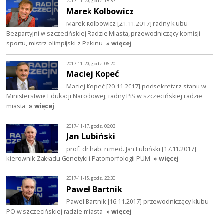
2017-11-20, godz. 15:37
Marek Kolbowicz
Marek Kolbowicz [21.11.2017] radny klubu
Bezpartyjni w szczecińskiej Radzie Miasta, przewodniczący komisji
sportu, mistrz olimpijski z Pekinu
» więcej
2017-11-20, godz. 06:20
Maciej Kopeć
Maciej Kopeć [20.11.2017] podsekretarz stanu w
Ministerstwie Edukacji Narodowej, radny PiS w szczecińskiej radzie
miasta
» więcej
2017-11-17, godz. 06:03
Jan Lubiński
prof. dr hab. n.med. Jan Lubiński [17.11.2017]
kierownik Zakładu Genetyki i Patomorfologii PUM
» więcej
2017-11-15, godz. 23:30
Paweł Bartnik
Paweł Bartnik [16.11.2017] przewodniczący klubu
PO w szczecińskiej radzie miasta
» więcej