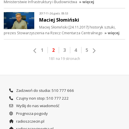
Ministerstwie Infrastruktury i Budownictwa
» więcej
2017-11-24, godz. 08:53
Maciej Słomiński
Maciej Słomiński [24.11.2017] historyk sztuki,
prezes Stowarzyszenia na Rzecz Cmentarza Centralnego
» więcej
1
2
3
4
5
181 na 19 stronach
Zadzwoń do studia: 510 777 666
Czujny non stop: 510 777 222
Wyślij do nas wiadomość
Prognoza pogody
radioszczecin.pl
radioszczecinextra.pl