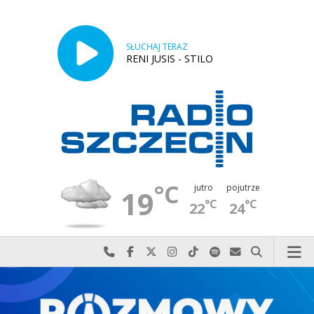
SŁUCHAJ TERAZ
RENI JUSIS - STILO
°C
jutro
pojutrze
19
°C
°C
22
24
Najlepiej po prostu do nas zadzwoń
Odwiedź nas na Facebook-u
Odwiedź nas na X
Odwiedź nas na Instagram-ie
Odwiedź nas na TikTok-u
Szukaj nas na Spotify
Wyślij do nas w
Szukaj