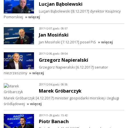
Lucjan Bąbolewski
Lucjan Bąbolewski [8.12.2017] dyrektor Książnicy
Pomorskiej
» więcej
2017-12-07, godz. 08:57
Jan Mosiński
Jan Mosiński [7.12.2017] poseł PiS
» więcej
2017-12-06, godz. 09:04
Grzegorz Napieralski
Grzegorz Napieralski [6.12.2017] senator
niezrzeszony
» więcej
2017-12-04, godz. 08:58
Marek Gróbarczyk
Marek Gróbarczyk [4.12.2017] minister gospodarki morskiej i żeglugi
śródlądowej
» więcej
2017-11-29, godz. 15:42
Piotr Banach