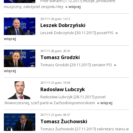
Piotr Banach [1.12.2017] muzyk, producent
muzyczny, założyciel zespołu Hey
» więcej
2017-11-29, godz. 14:12
Leszek Dobrzyński
Leszek Dobrzyński [30.11.2017] poseł PiS
»
więcej
2017-11-28, godz. 20:25
Tomasz Grodzki
Tomasz Grodzki [29.11.2017] senator PO
»
więcej
2017-11-27, godz. 19:59
Radosław Lubczyk
Radosław Lubczyk [28.11.2017] poseł
.Nowoczesnej, szef partii w Zachodniopomorskiem
» więcej
2017-11-27, godz. 08:57
Tomasz Żuchowski
Tomasz Żuchowski [27.11.2017] sekretarz stanu w