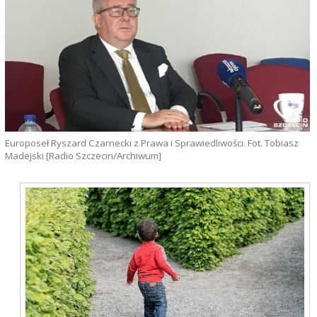
Europoseł Ryszard Czarnecki z Prawa i Sprawiedliwości. Fot. Tobiasz
Madejski [Radio Szczecin/Archiwum]