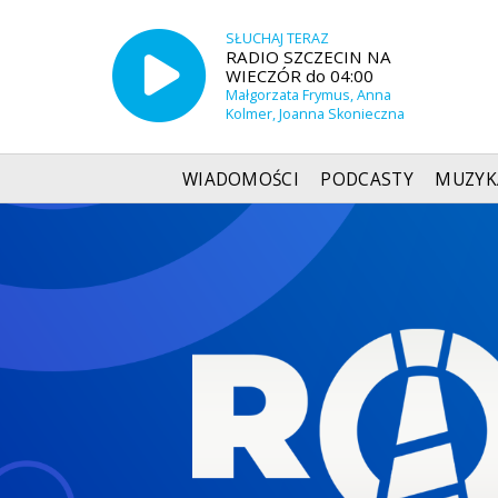
SŁUCHAJ TERAZ
RADIO SZCZECIN NA
WIECZÓR do 04:00
Małgorzata Frymus, Anna
Kolmer, Joanna Skonieczna
WIADOMOŚCI
PODCASTY
MUZYK