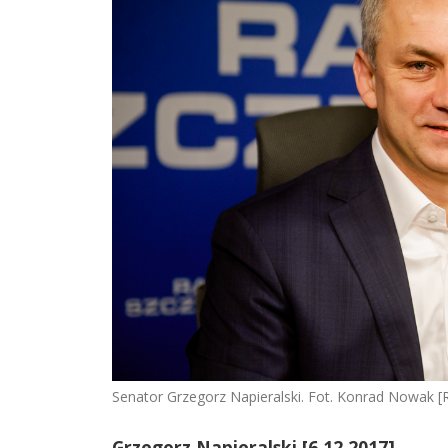
Senator Grzegorz Napieralski. Fot. Konrad Nowak [
Grzegorz Napieralski [6.12.2017]