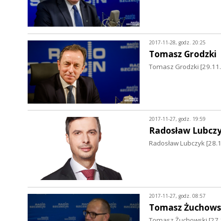
2017-11-28, godz. 20:25
Tomasz Grodzki
Tomasz Grodzki [29.11
2017-11-27, godz. 19:59
Radosław Lubcz
Radosław Lubczyk [28.1
2017-11-27, godz. 08:57
Tomasz Żuchows
Tomasz Żuchowski [27.1