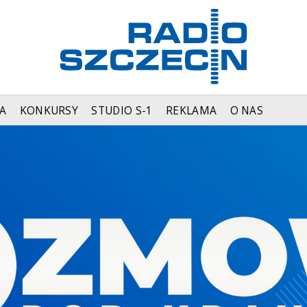
A
KONKURSY
STUDIO S-1
REKLAMA
O NAS