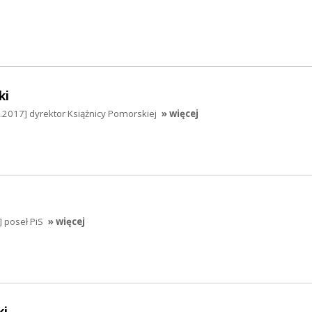
ki
.2017] dyrektor Książnicy Pomorskiej
» więcej
] poseł PiS
» więcej
ki