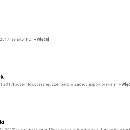
.2017] senator PO
» więcej
yk
1.2017] poseł .Nowoczesnej, szef partii w Zachodniopomorskiem
» więc
ki
1.2017] sekretarz stanu w Ministerstwie Infrastruktury i Budownictwa
» 