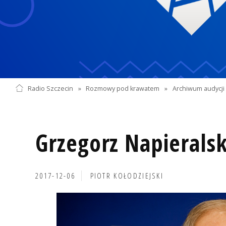
Radio Szczecin
»
Rozmowy pod krawatem
»
Archiwum audycji 
Grzegorz Napieralsk
2017-12-06
PIOTR KOŁODZIEJSKI