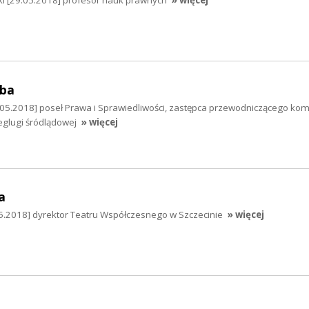
ki [29.05.2018] profesor nauk prawnych
» więcej
mba
05.2018] poseł Prawa i Sprawiedliwości, zastępca przewodniczącego komi
eglugi śródlądowej
» więcej
a
.2018] dyrektor Teatru Współczesnego w Szczecinie
» więcej