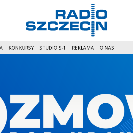
A
KONKURSY
STUDIO S-1
REKLAMA
O NAS