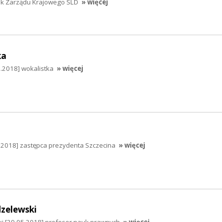
ek Zarządu Krajowego SLD
» więcej
ka
.2018] wokalistka
» więcej
5.2018] zastępca prezydenta Szczecina
» więcej
dzelewski