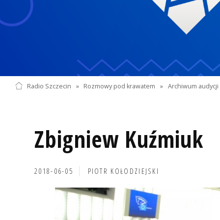
Radio Szczecin
»
Rozmowy pod krawatem
»
Archiwum audycji 
Zbigniew Kuźmiuk
2018-06-05
PIOTR KOŁODZIEJSKI