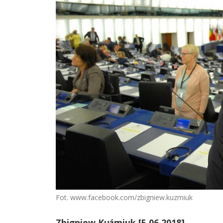
Fot. www.facebook.com/zbigniew.kuzmiuk
Zbigniew Kuźmiuk [5.06.2018]