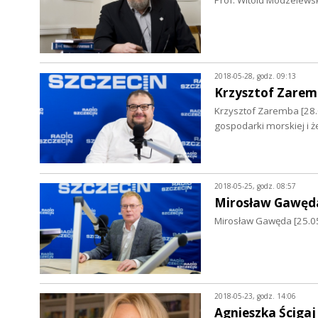
Prof. Witold Modzelews
2018-05-28, godz. 09:13
Krzysztof Zare
Krzysztof Zaremba [28.
gospodarki morskiej i ż
2018-05-25, godz. 08:57
Mirosław Gawęd
Mirosław Gawęda [25.05
2018-05-23, godz. 14:06
Agnieszka Ścigaj