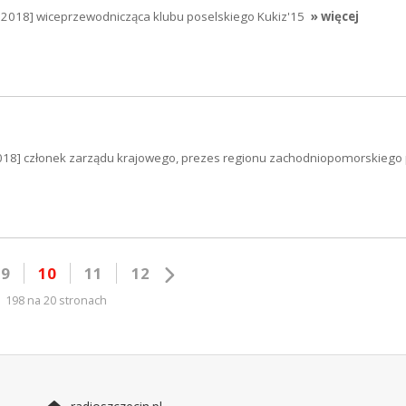
5.2018] wiceprzewodnicząca klubu poselskiego Kukiz'15
» więcej
.2018] członek zarządu krajowego, prezes regionu zachodniopomorskiego p
9
10
11
12
198 na 20 stronach