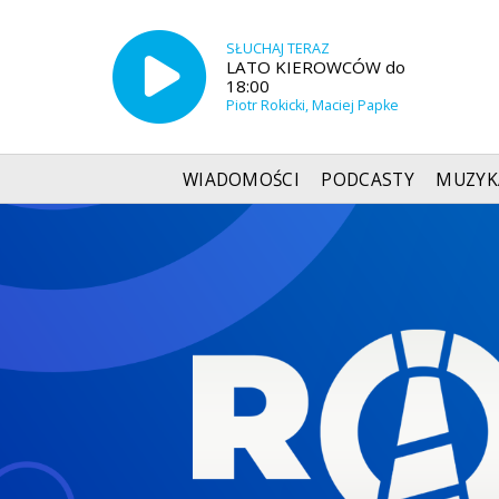
SŁUCHAJ TERAZ
LATO KIEROWCÓW do
18:00
Piotr Rokicki, Maciej Papke
WIADOMOŚCI
PODCASTY
MUZYK