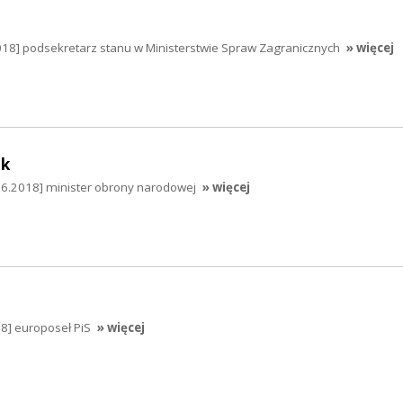
018] podsekretarz stanu w Ministerstwie Spraw Zagranicznych
» więcej
ak
06.2018] minister obrony narodowej
» więcej
8] europoseł PiS
» więcej