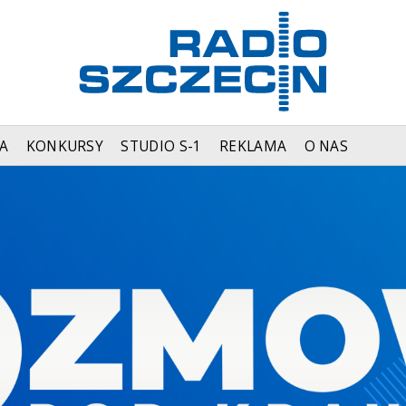
A
KONKURSY
STUDIO S-1
REKLAMA
O NAS