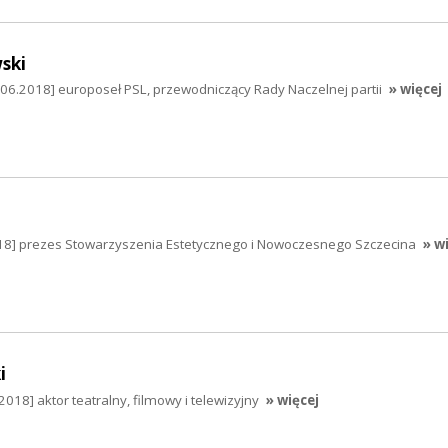
ski
.06.2018] europoseł PSL, przewodniczący Rady Naczelnej partii
» więcej
2018] prezes Stowarzyszenia Estetycznego i Nowoczesnego Szczecina
» w
i
018] aktor teatralny, filmowy i telewizyjny
» więcej