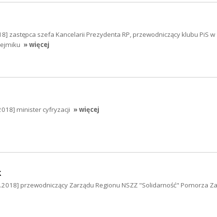
8] zastępca szefa Kancelarii Prezydenta RP, przewodniczący klubu PiS w
ejmiku
» więcej
018] minister cyfryzacji
» więcej
k
06.2018] przewodniczący Zarządu Regionu NSZZ "Solidarność" Pomorza Z