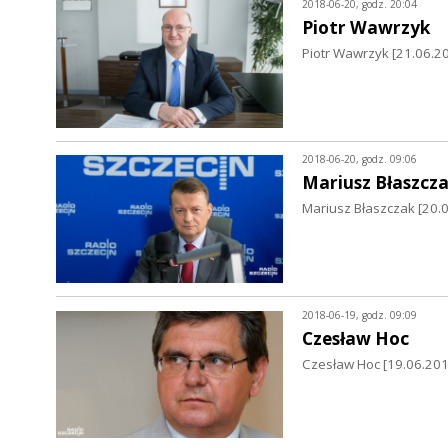
2018-06-20, godz. 20:04
Piotr Wawrzyk
Piotr Wawrzyk [21.06.2
2018-06-20, godz. 09:06
Mariusz Błaszcz
Mariusz Błaszczak [20.
2018-06-19, godz. 09:09
Czesław Hoc
Czesław Hoc [19.06.201