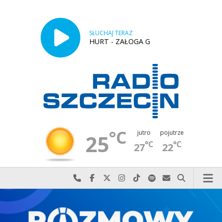
SŁUCHAJ TERAZ
HURT - ZAŁOGA G
°C
jutro
pojutrze
25
°C
°C
27
22
Najlepiej po prostu do nas zadzwoń
Odwiedź nas na Facebook-u
Odwiedź nas na X
Odwiedź nas na Instagram-ie
Odwiedź nas na TikTok-u
Szukaj nas na Spotify
Wyślij do nas w
Szukaj