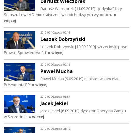
Dariusz Wieczorek
Dariusz Wieczorek [11.09.2019] "jedynka" listy
Sojuszu Lewicy Demokratycznej w nadchodzących wyborach.
»
więcej
2019-09-10, godz. 09:16
Leszek Dobrzyński
Leszek Dobrzyński [10.09.2019] szczeciński poseł
Prawa i Sprawiedliwości
» więcej
2019-09-09, godz. 09:18
Paweł Mucha
Paweł Mucha [9.09.2019] minister w kancelarii
Prezydenta RP
» więcej
2019-09-06, godz. 08:57
Jacek Jekiel
Jacek Jekiel [6.09.2019] dyrektor Opery na Zamku
w Szczecinie
» więcej
2019-09-03, godz. 21:12