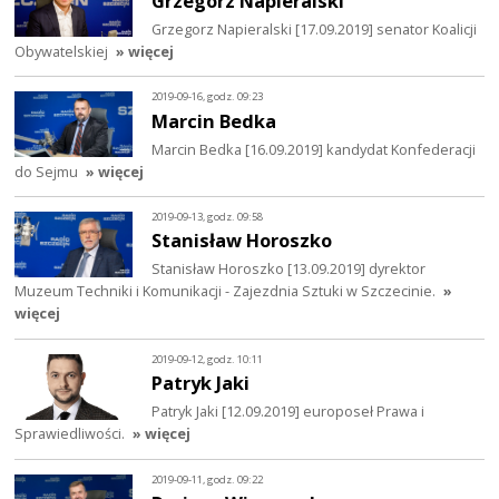
Grzegorz Napieralski
Grzegorz Napieralski [17.09.2019] senator Koalicji
Obywatelskiej
» więcej
2019-09-16, godz. 09:23
Marcin Bedka
Marcin Bedka [16.09.2019] kandydat Konfederacji
do Sejmu
» więcej
2019-09-13, godz. 09:58
Stanisław Horoszko
Stanisław Horoszko [13.09.2019] dyrektor
Muzeum Techniki i Komunikacji - Zajezdnia Sztuki w Szczecinie.
»
więcej
2019-09-12, godz. 10:11
Patryk Jaki
Patryk Jaki [12.09.2019] europoseł Prawa i
Sprawiedliwości.
» więcej
2019-09-11, godz. 09:22