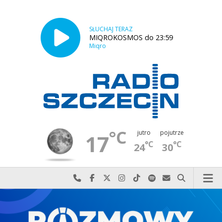
SŁUCHAJ TERAZ
MIQROKOSMOS do 23:59
Miqro
°C
jutro
pojutrze
17
°C
°C
24
30
Najlepiej po prostu do nas zadzwoń
Odwiedź nas na Facebook-u
Odwiedź nas na X
Odwiedź nas na Instagram-ie
Odwiedź nas na TikTok-u
Szukaj nas na Spotify
Wyślij do nas w
Szukaj