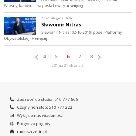
Wiosny, kandydat na posła Lewicy
» więcej
2019-10-02, godz. 08:48
Sławomir Nitras
Sławomir Nitras [02-10-2019] poseł Platformy
Obywatelskiej
» więcej
4
5
6
7
8
201 na 21 stronach
Zadzwoń do studia: 510 777 666
Czujny non stop: 510 777 222
Wyślij do nas wiadomość
Prognoza pogody
radioszczecin.pl