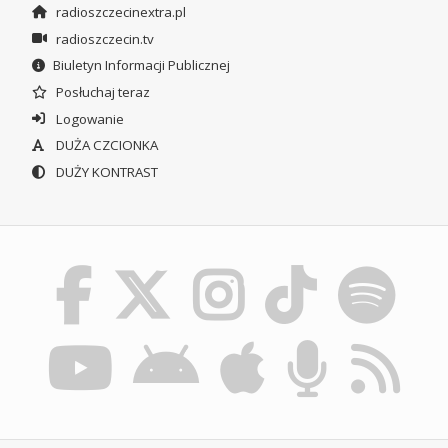
radioszczecinextra.pl
radioszczecin.tv
Biuletyn Informacji Publicznej
Posłuchaj teraz
Logowanie
DUŻA CZCIONKA
DUŻY KONTRAST