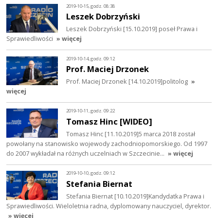
2019-10-15, godz. 08:38
Leszek Dobrzyński
Leszek Dobrzyński [15.10.2019] poseł Prawa i
Sprawiedliwości
» więcej
2019-10-14, godz. 09:12
Prof. Maciej Drzonek
Prof. Maciej Drzonek [14.10.2019]politolog
»
więcej
2019-10-11, godz. 09:22
Tomasz Hinc [WIDEO]
Tomasz Hinc [11.10.2019]5 marca 2018 został
powołany na stanowisko wojewody zachodniopomorskiego. Od 1997
do 2007 wykładał na różnych uczelniach w Szczecinie…
» więcej
2019-10-10, godz. 09:12
Stefania Biernat
Stefania Biernat [10.10.2019]Kandydatka Prawa i
Sprawiedliwości. Wieloletnia radna, dyplomowany nauczyciel, dyrektor.
» więcej