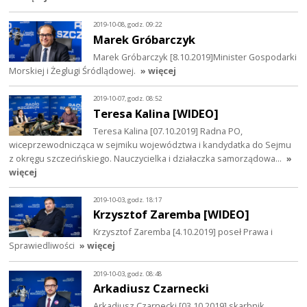
2019-10-08, godz. 09:22
Marek Gróbarczyk
Marek Gróbarczyk [8.10.2019]Minister Gospodarki
Morskiej i Żeglugi Śródlądowej.
» więcej
2019-10-07, godz. 08:52
Teresa Kalina [WIDEO]
Teresa Kalina [07.10.2019] Radna PO,
wiceprzewodnicząca w sejmiku województwa i kandydatka do Sejmu
z okręgu szczecińskiego. Nauczycielka i działaczka samorządowa…
»
więcej
2019-10-03, godz. 18:17
Krzysztof Zaremba [WIDEO]
Krzysztof Zaremba [4.10.2019] poseł Prawa i
Sprawiedliwości
» więcej
2019-10-03, godz. 08:48
Arkadiusz Czarnecki
Arkadiusz Czarnecki [03.10.2019] skarbnik