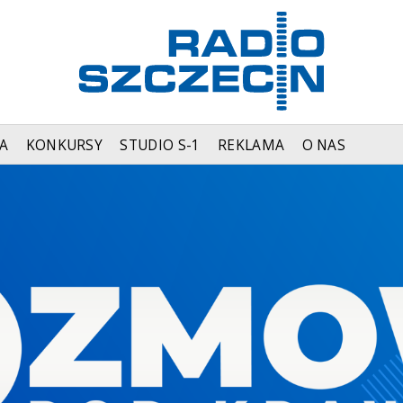
A
KONKURSY
STUDIO S-1
REKLAMA
O NAS