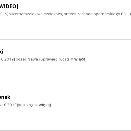
[WIDEO]
.2019] wicemarszałek województwa, prezes zachodniopomorskiego PSL
ki
10.2019] poseł Prawa i Sprawiedliwości
» więcej
onek
4.10.2019]politolog
» więcej