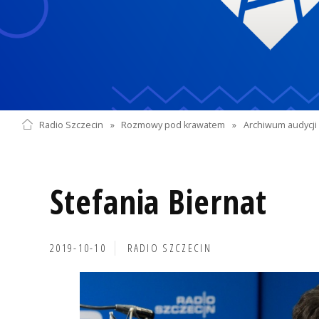
Radio Szczecin
»
Rozmowy pod krawatem
»
Archiwum audycji 
Stefania Biernat
2019-10-10
RADIO SZCZECIN