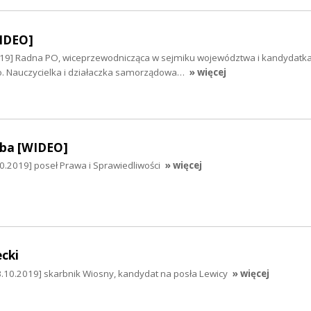
WIDEO]
019] Radna PO, wiceprzewodnicząca w sejmiku województwa i kandydatk
o. Nauczycielka i działaczka samorządowa…
» więcej
mba [WIDEO]
0.2019] poseł Prawa i Sprawiedliwości
» więcej
cki
3.10.2019] skarbnik Wiosny, kandydat na posła Lewicy
» więcej