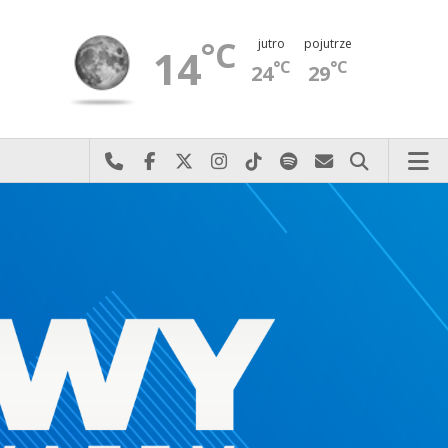
°C
jutro
pojutrze
14
°C
°C
24
29
Najlepiej po prostu do nas zadzwoń
Odwiedź nas na Facebook-u
Odwiedź nas na X
Odwiedź nas na Instagram-ie
Odwiedź nas na TikTok-u
Szukaj nas na Spotify
Wyślij do nas 
Szukaj