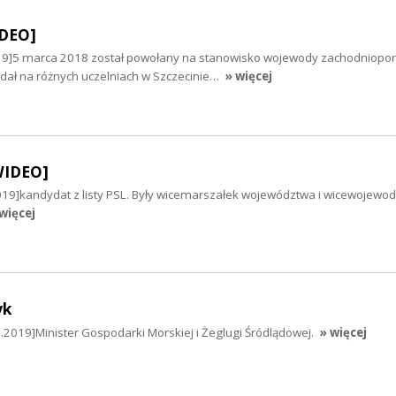
IDEO]
19]5 marca 2018 został powołany na stanowisko wojewody zachodniopo
ał na różnych uczelniach w Szczecinie…
» więcej
WIDEO]
019]kandydat z listy PSL. Były wicemarszałek województwa i wicewojewo
więcej
yk
2019]Minister Gospodarki Morskiej i Żeglugi Śródlądowej.
» więcej