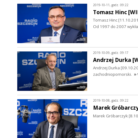
2019-10-11, godz. 09:22
Tomasz Hinc [W
Tomasz Hinc [11.10.20
Od 1997 do 2007 wykład
2019-10-09, godz. 09:17
Andrzej Durka [
Andrzej Durka [09.10.2
zachodniopomorski.
» 
2019-10-08, godz. 09:22
Marek Gróbarcz
Marek Gróbarczyk [8.10.