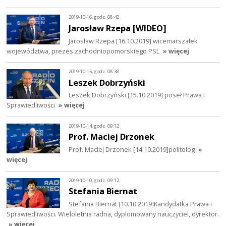
2019-10-16, godz. 08:42
Jarosław Rzepa [WIDEO]
Jarosław Rzepa [16.10.2019] wicemarszałek
województwa, prezes zachodniopomorskiego PSL
» więcej
2019-10-15, godz. 08:38
Leszek Dobrzyński
Leszek Dobrzyński [15.10.2019] poseł Prawa i
Sprawiedliwości
» więcej
2019-10-14, godz. 09:12
Prof. Maciej Drzonek
Prof. Maciej Drzonek [14.10.2019]politolog
»
więcej
2019-10-10, godz. 09:12
Stefania Biernat
Stefania Biernat [10.10.2019]Kandydatka Prawa i
Sprawiedliwości. Wieloletnia radna, dyplomowany nauczyciel, dyrektor.
» więcej