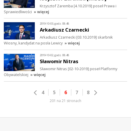
Krzysztof Zaremba [4.10.2019] poseł Prawa i
Sprawiedliwości
» więcej
2019-10-03, godz. 08:48
Arkadiusz Czarnecki
Arkadiusz Czarnecki [03.10.2019] skarbnik
Wiosny, kandydat na posła Lewicy
» więcej
2019-10-02, godz. 08:48
Sławomir Nitras
Sławomir Nitras [02-10-2019] poseł Platformy
Obywatelskiej
» więcej
4
5
6
7
8
201 na 21 stronach