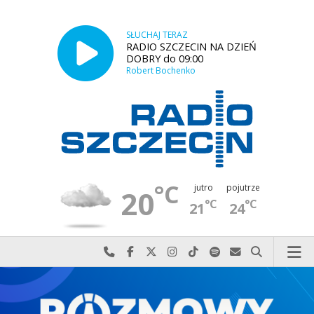
SŁUCHAJ TERAZ
RADIO SZCZECIN NA DZIEŃ
DOBRY do 09:00
Robert Bochenko
°C
jutro
pojutrze
20
°C
°C
21
24
Najlepiej po prostu do nas zadzwoń
Odwiedź nas na Facebook-u
Odwiedź nas na X
Odwiedź nas na Instagram-ie
Odwiedź nas na TikTok-u
Szukaj nas na Spotify
Wyślij do nas w
Szukaj