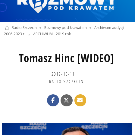
Radio Szczecin
»
Rozmowy pod krawatem
»
Archiwum audycji
2006-2023 r.
»
ARCHIWUM - 2019 rok
Tomasz Hinc [WIDEO]
2019-10-11
RADIO SZCZECIN