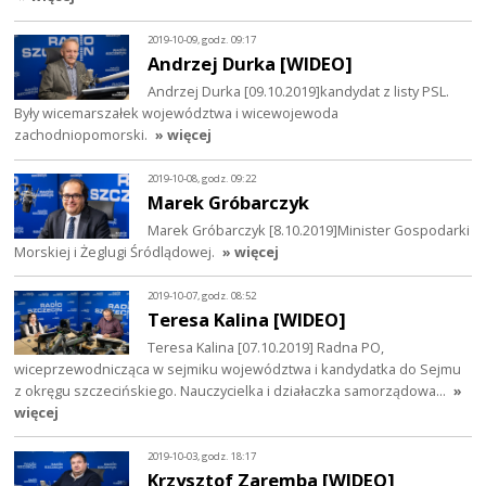
2019-10-09, godz. 09:17
Andrzej Durka [WIDEO]
Andrzej Durka [09.10.2019]kandydat z listy PSL.
Były wicemarszałek województwa i wicewojewoda
zachodniopomorski.
» więcej
2019-10-08, godz. 09:22
Marek Gróbarczyk
Marek Gróbarczyk [8.10.2019]Minister Gospodarki
Morskiej i Żeglugi Śródlądowej.
» więcej
2019-10-07, godz. 08:52
Teresa Kalina [WIDEO]
Teresa Kalina [07.10.2019] Radna PO,
wiceprzewodnicząca w sejmiku województwa i kandydatka do Sejmu
z okręgu szczecińskiego. Nauczycielka i działaczka samorządowa…
»
więcej
2019-10-03, godz. 18:17
Krzysztof Zaremba [WIDEO]