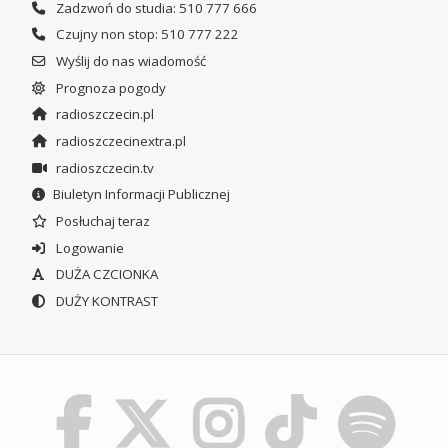
Zadzwoń do studia: 510 777 666
Czujny non stop: 510 777 222
Wyślij do nas wiadomość
Prognoza pogody
radioszczecin.pl
radioszczecinextra.pl
radioszczecin.tv
Biuletyn Informacji Publicznej
Posłuchaj teraz
Logowanie
DUŻA CZCIONKA
DUŻY KONTRAST