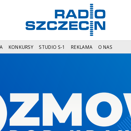
A
KONKURSY
STUDIO S-1
REKLAMA
O NAS