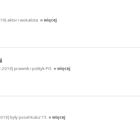
9] aktor i wokalista
» więcej
i
.2019] prawnik i polityk PiS
» więcej
019] były poseł Kukiz'15
» więcej