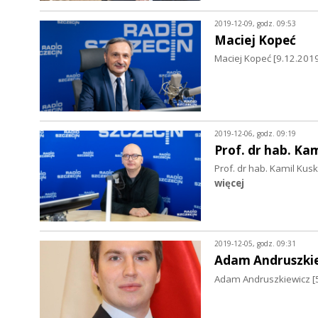
2019-12-09, godz. 09:53
Maciej Kopeć
Maciej Kopeć [9.12.2019
2019-12-06, godz. 09:19
Prof. dr hab. Ka
Prof. dr hab. Kamil Ku
więcej
2019-12-05, godz. 09:31
Adam Andruszki
Adam Andruszkiewicz [5.