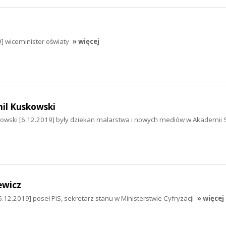
] wiceminister oświaty
» więcej
mil Kuskowski
skowski [6.12.2019] były dziekan malarstwa i nowych mediów w Akademii S
ewicz
12.2019] poseł PiS, sekretarz stanu w Ministerstwie Cyfryzacji
» więcej