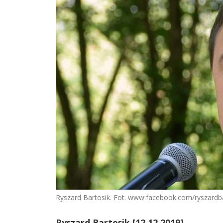
Ryszard Bartosik. Fot. www.facebook.com/ryszardba
Ryszard Bartosik [12.12.2019]