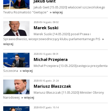
Jakub Gwit
Jakub Gwit [15.05.2020] właściciel szczecińskiego
Teatru Rozmaitości "Gwitajcie"
» więcej
2020-05-14, godz. 09:02
Marek Suski
Marek Suski [14.05.2020] poseł Prawa i
Sprawiedliwości, wiceprzewodniczący klubu parlamentarnego PiS
»
więcej
2020-05-13, godz. 09:31
Michał Przepiera
Michał Przepiera [13.05.2020]zastępca prezydenta
Szczecina
» więcej
2020-05-10, godz. 21:24
Mariusz Błaszczak
Mariusz Błaszczak [11.05.2020] Minister Obrony
Narodowej
» więcej
2020-05-07, godz. 15:14