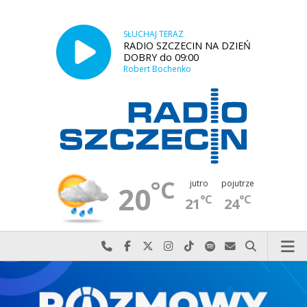
SŁUCHAJ TERAZ
RADIO SZCZECIN NA DZIEŃ
DOBRY do 09:00
Robert Bochenko
°C
jutro
pojutrze
20
°C
°C
21
24
Najlepiej po prostu do nas zadzwoń
Odwiedź nas na Facebook-u
Odwiedź nas na X
Odwiedź nas na Instagram-ie
Odwiedź nas na TikTok-u
Szukaj nas na Spotify
Wyślij do nas w
Szukaj