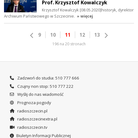
Prof. Krzysztof Kowalczyk
Krzysztof Kowalczyk [08.05.2020]historyk, dyrektor
Archiwum Państwowego w Szczecinie.
» więcej
9
10
11
12
13
196 na 20 stronach
Zadzwoń do studia: 510 777 666
Czujny non stop: 510 777 222
Wyślij do nas wiadomość
Prognoza pogody
radioszczecin.pl
radioszczecinextra.pl
radioszczecin.tv
Biuletyn Informacji Publicznej