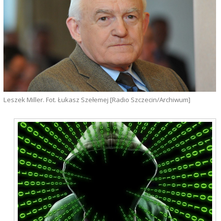
Leszek Miller. Fot. Łukasz Szełemej [Radio Szczecin/Archiwum]