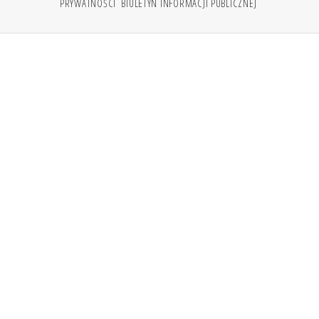
PRYWATNOŚCI
BIULETYN INFORMACJI PUBLICZNEJ