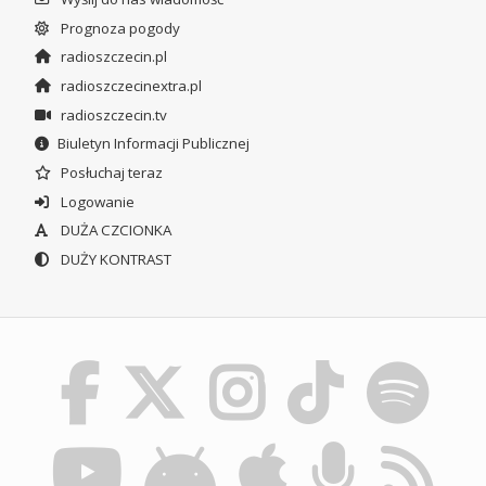
Prognoza pogody
radioszczecin.pl
radioszczecinextra.pl
radioszczecin.tv
Biuletyn Informacji Publicznej
Posłuchaj teraz
Logowanie
DUŻA CZCIONKA
DUŻY KONTRAST