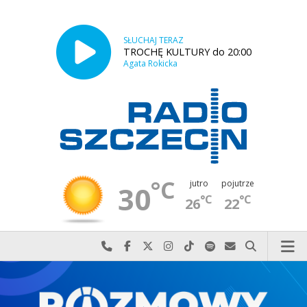
SŁUCHAJ TERAZ
TROCHĘ KULTURY do 20:00
Agata Rokicka
°C
jutro
pojutrze
30
°C
°C
26
22
Najlepiej po prostu do nas zadzwoń
Odwiedź nas na Facebook-u
Odwiedź nas na X
Odwiedź nas na Instagram-ie
Odwiedź nas na TikTok-u
Szukaj nas na Spotify
Wyślij do nas w
Szukaj