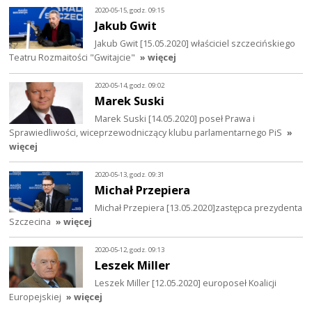
2020-05-15, godz. 09:15
Jakub Gwit
Jakub Gwit [15.05.2020] właściciel szczecińskiego
Teatru Rozmaitości "Gwitajcie"
» więcej
2020-05-14, godz. 09:02
Marek Suski
Marek Suski [14.05.2020] poseł Prawa i
Sprawiedliwości, wiceprzewodniczący klubu parlamentarnego PiS
»
więcej
2020-05-13, godz. 09:31
Michał Przepiera
Michał Przepiera [13.05.2020]zastępca prezydenta
Szczecina
» więcej
2020-05-12, godz. 09:13
Leszek Miller
Leszek Miller [12.05.2020] europoseł Koalicji
Europejskiej
» więcej