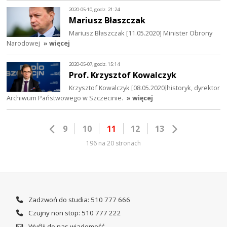
2020-05-10, godz. 21:24
Mariusz Błaszczak
Mariusz Błaszczak [11.05.2020] Minister Obrony
Narodowej
» więcej
2020-05-07, godz. 15:14
Prof. Krzysztof Kowalczyk
Krzysztof Kowalczyk [08.05.2020]historyk, dyrektor
Archiwum Państwowego w Szczecinie.
» więcej
9
10
11
12
13
196 na 20 stronach
Zadzwoń do studia: 510 777 666
Czujny non stop: 510 777 222
Wyślij do nas wiadomość