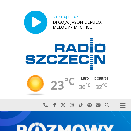
SŁUCHAJ TERAZ
DJ GOJA, JASON DERULO,
MELODY - MI CHICO
°C
jutro
pojutrze
23
°C
°C
30
32
Najlepiej po prostu do nas zadzwoń
Odwiedź nas na Facebook-u
Odwiedź nas na X
Odwiedź nas na Instagram-ie
Odwiedź nas na TikTok-u
Szukaj nas na Spotify
Wyślij do nas w
Szukaj