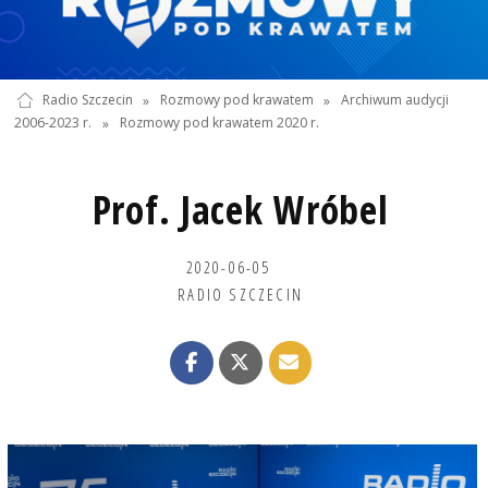
Radio Szczecin
»
Rozmowy pod krawatem
»
Archiwum audycji
2006-2023 r.
»
Rozmowy pod krawatem 2020 r.
Prof. Jacek Wróbel
2020-06-05
RADIO SZCZECIN