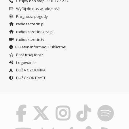
Czujny non stop: 510 777 222
Wyślij do nas wiadomość
Prognoza pogody
radioszczecin.pl
radioszczecinextra.pl
radioszczecin.tv
Biuletyn Informacji Publicznej
Posłuchaj teraz
Logowanie
DUŻA CZCIONKA
DUŻY KONTRAST