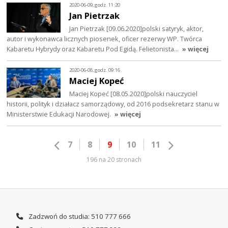
2020-06-09, godz. 11:20
Jan Pietrzak
Jan Pietrzak [09.06.2020]polski satyryk, aktor,
autor i wykonawca licznych piosenek, oficer rezerwy WP. Twórca
Kabaretu Hybrydy oraz Kabaretu Pod Egidą. Felietonista…
» więcej
2020-06-08, godz. 09:16
Maciej Kopeć
Maciej Kopeć [08.05.2020]polski nauczyciel
historii, polityk i działacz samorządowy, od 2016 podsekretarz stanu w
Ministerstwie Edukacji Narodowej.
» więcej
7
8
9
10
11
196 na 20 stronach
Zadzwoń do studia: 510 777 666