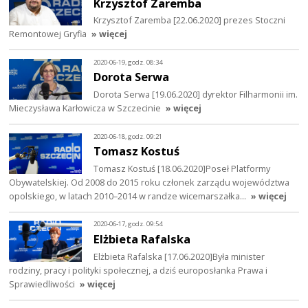
Krzysztof Zaremba
Krzysztof Zaremba [22.06.2020] prezes Stoczni
Remontowej Gryfia
» więcej
2020-06-19, godz. 08:34
Dorota Serwa
Dorota Serwa [19.06.2020] dyrektor Filharmonii im.
Mieczysława Karłowicza w Szczecinie
» więcej
2020-06-18, godz. 09:21
Tomasz Kostuś
Tomasz Kostuś [18.06.2020]Poseł Platformy
Obywatelskiej. Od 2008 do 2015 roku członek zarządu województwa
opolskiego, w latach 2010–2014 w randze wicemarszałka…
» więcej
2020-06-17, godz. 09:54
Elżbieta Rafalska
Elżbieta Rafalska [17.06.2020]Była minister
rodziny, pracy i polityki społecznej, a dziś europosłanka Prawa i
Sprawiedliwości
» więcej