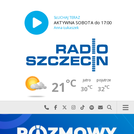
SŁUCHAJ TERAZ
AKTYWNA SOBOTA do 17:00
Anna Łukaszek
°C
jutro
pojutrze
21
°C
°C
30
32
Najlepiej po prostu do nas zadzwoń
Odwiedź nas na Facebook-u
Odwiedź nas na X
Odwiedź nas na Instagram-ie
Odwiedź nas na TikTok-u
Szukaj nas na Spotify
Wyślij do nas w
Szukaj