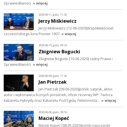
Sprawiedliwości
» więcej
2020-06-11, godz. 11:20
Jerzy Miśkiewicz
Jerzy Miśkiewicz [12-06-2020]Współwłaściciel
szczecińskiego kina Pionier 1907
» więcej
2020-06-10, godz. 09:23
Zbigniew Bogucki
Zbigniew Bogucki [10.06.2020] radny Prawa i
Sprawiedliwości
» więcej
2020-06-09, godz. 11:20
Jan Pietrzak
Jan Pietrzak [09.06.2020]polski satyryk, aktor,
autor i wykonawca licznych piosenek, oficer rezerwy WP. Twórca
Kabaretu Hybrydy oraz Kabaretu Pod Egidą. Felietonista…
» więcej
2020-06-08, godz. 09:16
Maciej Kopeć
Maciej Kopeć [08.05.2020]polski nauczyciel