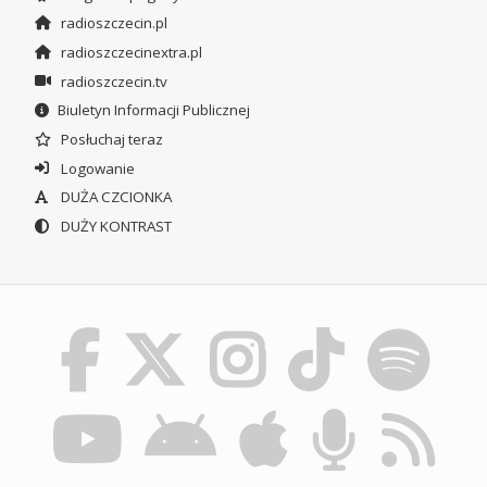
radioszczecin.pl
radioszczecinextra.pl
radioszczecin.tv
Biuletyn Informacji Publicznej
Posłuchaj teraz
Logowanie
DUŻA CZCIONKA
DUŻY KONTRAST