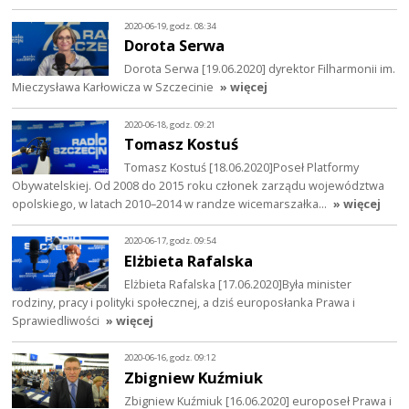
2020-06-19, godz. 08:34
Dorota Serwa
Dorota Serwa [19.06.2020] dyrektor Filharmonii im.
Mieczysława Karłowicza w Szczecinie
» więcej
2020-06-18, godz. 09:21
Tomasz Kostuś
Tomasz Kostuś [18.06.2020]Poseł Platformy
Obywatelskiej. Od 2008 do 2015 roku członek zarządu województwa
opolskiego, w latach 2010–2014 w randze wicemarszałka…
» więcej
2020-06-17, godz. 09:54
Elżbieta Rafalska
Elżbieta Rafalska [17.06.2020]Była minister
rodziny, pracy i polityki społecznej, a dziś europosłanka Prawa i
Sprawiedliwości
» więcej
2020-06-16, godz. 09:12
Zbigniew Kuźmiuk
Zbigniew Kuźmiuk [16.06.2020] europoseł Prawa i