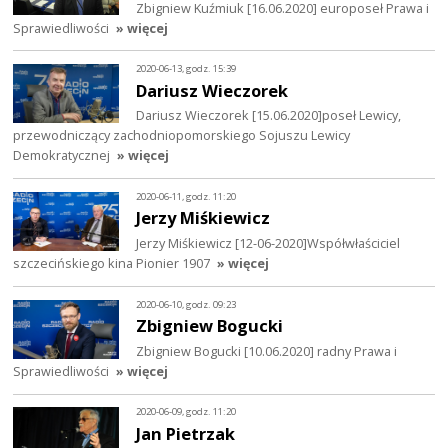
Zbigniew Kuźmiuk [16.06.2020] europoseł Prawa i
Sprawiedliwości
» więcej
2020-06-13, godz. 15:39
Dariusz Wieczorek
Dariusz Wieczorek [15.06.2020]poseł Lewicy,
przewodniczący zachodniopomorskiego Sojuszu Lewicy
Demokratycznej
» więcej
2020-06-11, godz. 11:20
Jerzy Miśkiewicz
Jerzy Miśkiewicz [12-06-2020]Współwłaściciel
szczecińskiego kina Pionier 1907
» więcej
2020-06-10, godz. 09:23
Zbigniew Bogucki
Zbigniew Bogucki [10.06.2020] radny Prawa i
Sprawiedliwości
» więcej
2020-06-09, godz. 11:20
Jan Pietrzak