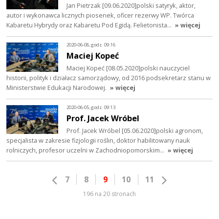
Jan Pietrzak [09.06.2020]polski satyryk, aktor,
autor i wykonawca licznych piosenek, oficer rezerwy WP. Twórca
Kabaretu Hybrydy oraz Kabaretu Pod Egidą. Felietonista…
» więcej
2020-06-08, godz. 09:16
Maciej Kopeć
Maciej Kopeć [08.05.2020]polski nauczyciel
historii, polityk i działacz samorządowy, od 2016 podsekretarz stanu w
Ministerstwie Edukacji Narodowej.
» więcej
2020-06-05, godz. 09:13
Prof. Jacek Wróbel
Prof. Jacek Wróbel [05.06.2020]polski agronom,
specjalista w zakresie fizjologii roślin, doktor habilitowany nauk
rolniczych, profesor uczelni w Zachodniopomorskim…
» więcej
7
8
9
10
11
196 na 20 stronach