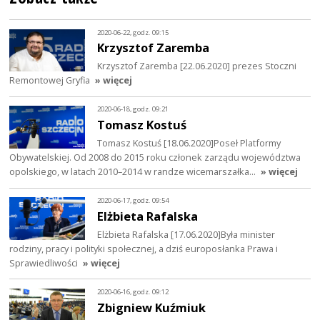
2020-06-22, godz. 09:15
Krzysztof Zaremba
Krzysztof Zaremba [22.06.2020] prezes Stoczni
Remontowej Gryfia
» więcej
2020-06-18, godz. 09:21
Tomasz Kostuś
Tomasz Kostuś [18.06.2020]Poseł Platformy
Obywatelskiej. Od 2008 do 2015 roku członek zarządu województwa
opolskiego, w latach 2010–2014 w randze wicemarszałka…
» więcej
2020-06-17, godz. 09:54
Elżbieta Rafalska
Elżbieta Rafalska [17.06.2020]Była minister
rodziny, pracy i polityki społecznej, a dziś europosłanka Prawa i
Sprawiedliwości
» więcej
2020-06-16, godz. 09:12
Zbigniew Kuźmiuk