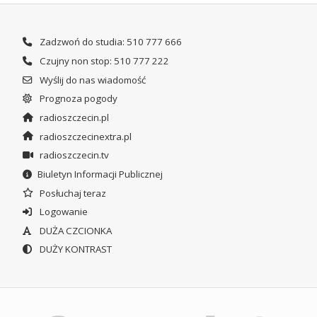
Zadzwoń do studia: 510 777 666
Czujny non stop: 510 777 222
Wyślij do nas wiadomość
Prognoza pogody
radioszczecin.pl
radioszczecinextra.pl
radioszczecin.tv
Biuletyn Informacji Publicznej
Posłuchaj teraz
Logowanie
DUŻA CZCIONKA
DUŻY KONTRAST