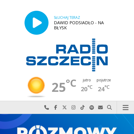
SŁUCHAJ TERAZ
DAWID PODSIADŁO - NA
BŁYSK
°C
jutro
pojutrze
25
°C
°C
20
24
Najlepiej po prostu do nas zadzwoń
Odwiedź nas na Facebook-u
Odwiedź nas na X
Odwiedź nas na Instagram-ie
Odwiedź nas na TikTok-u
Szukaj nas na Spotify
Wyślij do nas w
Szukaj