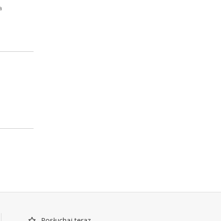
a
Posłuchaj teraz