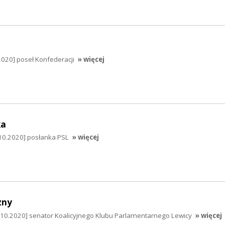
2020] poseł Konfederacji
» więcej
ka
10.2020] posłanka PSL
» więcej
zny
.10.2020] senator Koalicyjnego Klubu Parlamentarnego Lewicy
» więcej