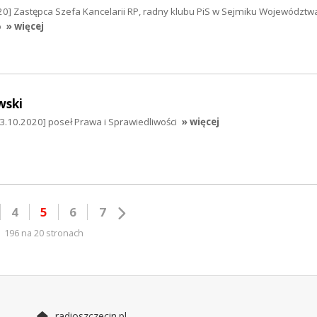
0] Zastępca Szefa Kancelarii RP, radny klubu PiS w Sejmiku Województw
o
» więcej
wski
10.2020] poseł Prawa i Sprawiedliwości
» więcej
4
5
6
7
196 na 20 stronach
radioszczecin.pl