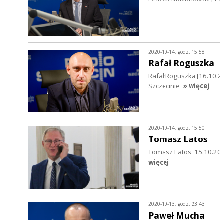
2020-10-14, godz. 15:58
Rafał Roguszka
Rafał Roguszka [16.10.
Szczecinie
» więcej
2020-10-14, godz. 15:50
Tomasz Latos
Tomasz Latos [15.10.20
więcej
2020-10-13, godz. 23:43
Paweł Mucha