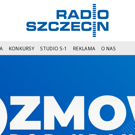
A
KONKURSY
STUDIO S-1
REKLAMA
O NAS