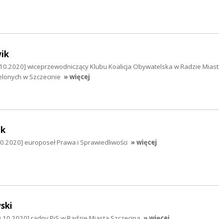
ik
10.2020] wiceprzewodniczący Klubu Koalicja Obywatelska w Radzie Mias
ielonych w Szczecinie
» więcej
uk
0.2020] europoseł Prawa i Sprawiedliwości
» więcej
ski
.10.2020] radny PiS w Radzie Miasta Szczecina
» więcej