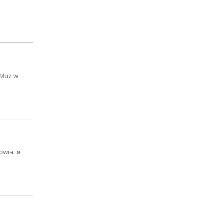
 Muz w
rowia
»