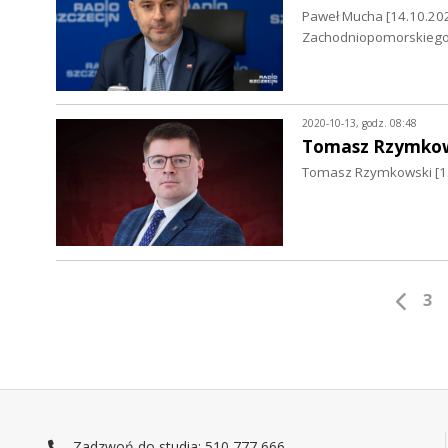
Paweł Mucha [14.10.202
Zachodniopomorskieg
2020-10-13, godz. 08:48
Tomasz Rzymko
Tomasz Rzymkowski [13.
3
Zadzwoń do studia: 510 777 666