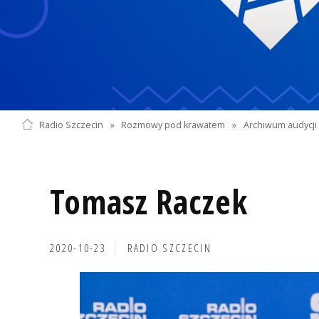
Radio Szczecin
»
Rozmowy pod krawatem
»
Archiwum audycji 
Tomasz Raczek
2020-10-23
RADIO SZCZECIN