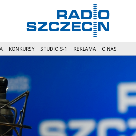
A
KONKURSY
STUDIO S-1
REKLAMA
O NAS