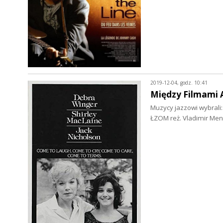
2019-12-04, godz. 10:41
Między Filmami A
Muzycy jazzowi wybrali
ŁZOM reż. Vladimir Me