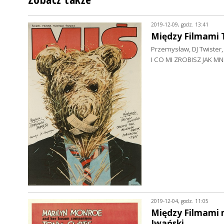
2019-12-09, godz. 13:41
Między Filmami 
Przemysław, DJ Twister, 
I CO MI ZROBISZ JAK MN
2019-12-04, godz. 11:05
Między Filmami m
Iwański