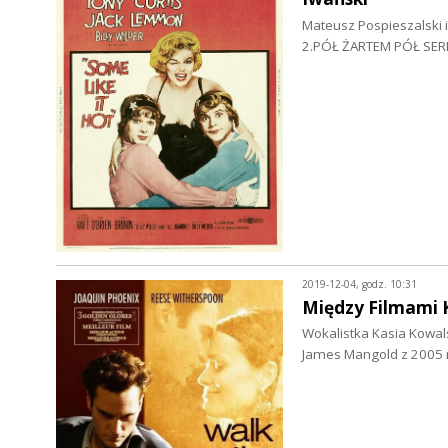
Mateusz Pospieszalski i
2.PÓŁ ŻARTEM PÓŁ SERIO
2019-12-04, godz. 10:31
Między Filmami 
Wokalistka Kasia Kowals
James Mangold z 2005