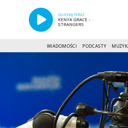
SŁUCHAJ TERAZ
KENYA GRACE -
STRANGERS
WIADOMOŚCI
PODCASTY
MUZYK