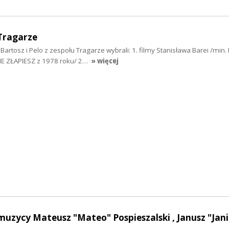
Tragarze
Bartosz i Pelo z zespołu Tragarze wybrali: 1. filmy Stanisława Barei /min.
IE ZŁAPIESZ z 1978 roku/ 2…
» więcej
uzycy Mateusz "Mateo" Pospieszalski , Janusz "Jan