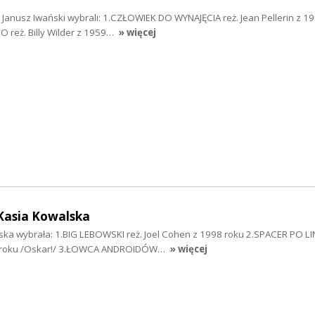
 Janusz Iwański wybrali: 1.CZŁOWIEK DO WYNAJĘCIA reż. Jean Pellerin z 1
 reż. Billy Wilder z 1959…
» więcej
Kasia Kowalska
ka wybrała: 1.BIG LEBOWSKI reż. Joel Cohen z 1998 roku 2.SPACER PO LIN
 roku /Oskar!/ 3.ŁOWCA ANDROIDÓW…
» więcej