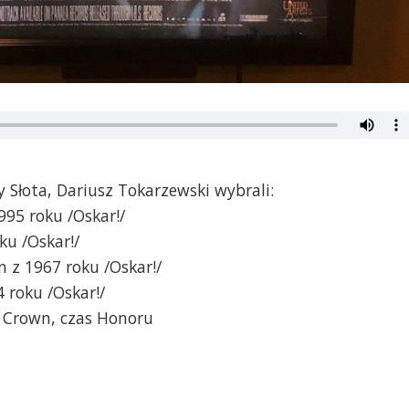
y Słota, Dariusz Tokarzewski wybrali:
995 roku /Oskar!/
ku /Oskar!/
 z 1967 roku /Oskar!/
4 roku /Oskar!/
e Crown, czas Honoru