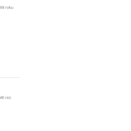
998 roku
IE reż.