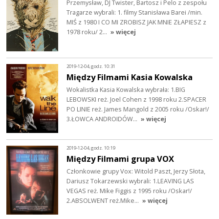
Przemysław, DJ Twister, Bartosz i Pelo z zespołu
Tragarze wybrali: 1. filmy Stanisława Barei /min.
MIŚ z 1980 I CO MI ZROBISZ JAK MNIE ZŁAPIESZ z
1978 roku/ 2…
» więcej
2019-12-04, godz. 10:31
Między Filmami Kasia Kowalska
Wokalistka Kasia Kowalska wybrała: 1.BIG
LEBOWSKI reż. Joel Cohen z 1998 roku 2.SPACER
PO LINIE reż. James Mangold z 2005 roku /Oskar!/
3.ŁOWCA ANDROIDÓW…
» więcej
2019-12-04, godz. 10:19
Między Filmami grupa VOX
Członkowie grupy Vox: Witold Paszt, Jerzy Słota,
Dariusz Tokarzewski wybrali: 1.LEAVING LAS
VEGAS reż. Mike Figgis z 1995 roku /Oskar!/
2.ABSOLWENT reż.Mike…
» więcej