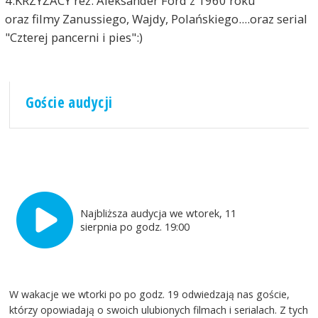
4.KRZYŻACY reż. Aleksander Ford z 1960 roku
oraz filmy Zanussiego, Wajdy, Polańskiego....oraz serial
"Czterej pancerni i pies":)
Goście audycji
Najbliższa audycja we wtorek, 11
sierpnia po godz. 19:00
W wakacje we wtorki po po godz. 19 odwiedzają nas goście,
którzy opowiadają o swoich ulubionych filmach i serialach. Z tych