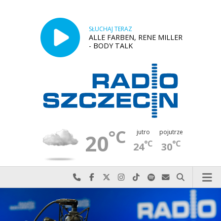
SŁUCHAJ TERAZ
ALLE FARBEN, RENE MILLER
- BODY TALK
°C
jutro
pojutrze
20
°C
°C
24
30
Najlepiej po prostu do nas zadzwoń
Odwiedź nas na Facebook-u
Odwiedź nas na X
Odwiedź nas na Instagram-ie
Odwiedź nas na TikTok-u
Szukaj nas na Spotify
Wyślij do nas w
Szukaj