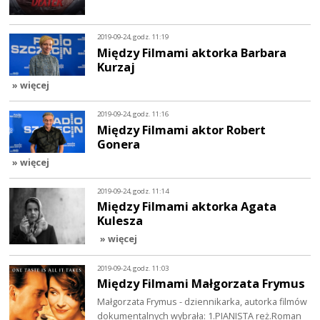
2019-09-24, godz. 11:19
Między Filmami aktorka Barbara
Kurzaj
» więcej
2019-09-24, godz. 11:16
Między Filmami aktor Robert
Gonera
» więcej
2019-09-24, godz. 11:14
Między Filmami aktorka Agata
Kulesza
» więcej
2019-09-24, godz. 11:03
Między Filmami Małgorzata Frymus
Małgorzata Frymus - dziennikarka, autorka filmów
dokumentalnych wybrała: 1.PIANISTA reż.Roman