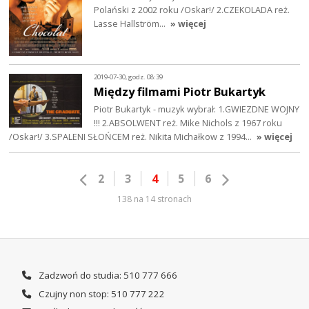
Polański z 2002 roku /Oskar!/ 2.CZEKOLADA reż.
Lasse Hallström…
» więcej
2019-07-30, godz. 08:39
Między filmami Piotr Bukartyk
Piotr Bukartyk - muzyk wybrał: 1.GWIEZDNE WOJNY
!!! 2.ABSOLWENT reż. Mike Nichols z 1967 roku
/Oskar!/ 3.SPALENI SŁOŃCEM reż. Nikita Michałkow z 1994…
» więcej
2
3
4
5
6
138 na 14 stronach
Zadzwoń do studia: 510 777 666
Czujny non stop: 510 777 222