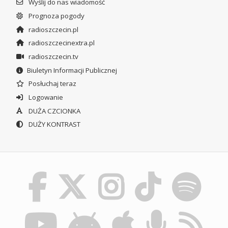
Wyślij do nas wiadomość
Prognoza pogody
radioszczecin.pl
radioszczecinextra.pl
radioszczecin.tv
Biuletyn Informacji Publicznej
Posłuchaj teraz
Logowanie
DUŻA CZCIONKA
DUŻY KONTRAST