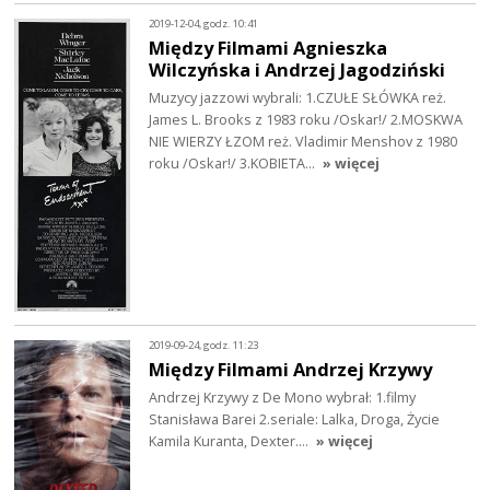
2019-12-04, godz. 10:41
Między Filmami Agnieszka
Wilczyńska i Andrzej Jagodziński
Muzycy jazzowi wybrali: 1.CZUŁE SŁÓWKA reż.
James L. Brooks z 1983 roku /Oskar!/ 2.MOSKWA
NIE WIERZY ŁZOM reż. Vladimir Menshov z 1980
roku /Oskar!/ 3.KOBIETA…
» więcej
2019-09-24, godz. 11:23
Między Filmami Andrzej Krzywy
Andrzej Krzywy z De Mono wybrał: 1.filmy
Stanisława Barei 2.seriale: Lalka, Droga, Życie
Kamila Kuranta, Dexter....
» więcej