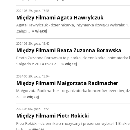
2024-05-29, godz. 17:38
Między Filmami Agata Hawrylczuk
Agata Hawrylczuk - dziennikarka, inżynierka dżwięku wybrała: 1. 
gałęzi…
» więcej
2024-05-20, godz. 15:40
Między Filmami Beata Zuzanna Borawska
Beata Zuzanna Borawska to pisarka, dziennikarka, animatorka 
Salgado z 2014 roku 2…
» więcej
2024-05-20, godz. 15:04
Między Filmami Małgorzata Radlmacher
Małgorzata Radlmacher - organizatorka koncertów, eventów, dział
z…
» więcej
2024-03-06, godz. 17:53
Między Filmami Piotr Rokicki
Piotr Rokicki - dziennikarz muzyczny i prezenter wybrał: 1.Blisk
Jack…
» więcej