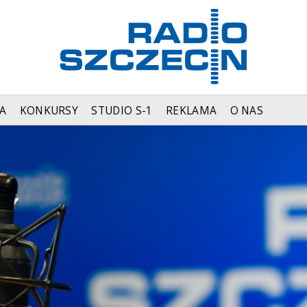
A
KONKURSY
STUDIO S-1
REKLAMA
O NAS