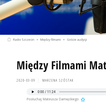
Radio Szczecin
»
Między filmami
»
Goście audycji
Między Filmami Mat
2020-03-09
MARZENA SZÓSTAK
Posłuchaj Mateusza Damięckiego