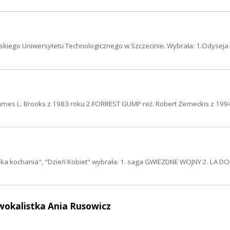
kiego Uniwersytetu Technologicznego w Szczecinie. Wybrała: 1.Odysej
ames L. Brooks z 1983 roku 2.FORREST GUMP reż. Robert Zemeckis z 1994
uka kochania", "Dzień Kobiet" wybrała: 1. saga GWIEZDNE WOJNY 2. LA DO
wokalistka Ania Rusowicz