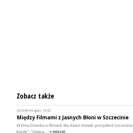
Zobacz także
2024-06-04, godz. 14:32
Między Filmami z Jasnych Błoni w Szczecinie
W Dniu Dziecka o filmach dla dzieci mówili: prezydent Szczecina P
kucyk", "Opera…
» więcej