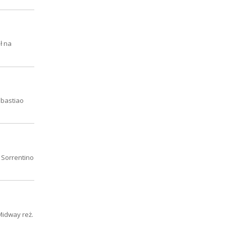
ł na
ebastiao
 Sorrentino
Midway reż.