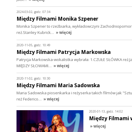
2024-03-02, godz. 07:34
Między Filmami Monika Szpener
Monika Szpener to rzeżbiarka, wykładowczyni Zachodniopomors
reż.Stanley Kubrick…
» więcej
2020-11-05, godz. 10:49
Między Filmami Patrycja Markowska
Patrycja Markowska-wokalistka wybrała: 1.CZUŁE SŁÓWKA reż.J
MIĘDZY SŁOWAMI…
» więcej
2020-11-02, godz. 10:30
Między Filmami Maria Sadowska
Maria Sadowska piosenkarka i reżyserka takich filmów jak "Szt
reż Federico…
» więcej
2020-01-13, godz. 14:02
Między Filmami 
» więcej