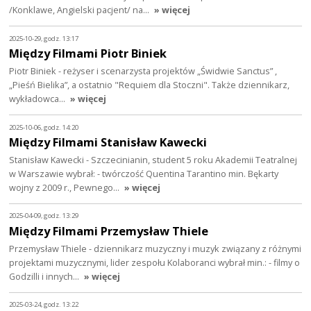
/Konklawe, Angielski pacjent/ na…
» więcej
2025-10-29, godz. 13:17
Między Filmami Piotr Biniek
Piotr Biniek - reżyser i scenarzysta projektów „Świdwie Sanctus” ,
„Pieśń Bielika”, a ostatnio "Requiem dla Stoczni". Także dziennikarz,
wykładowca…
» więcej
2025-10-06, godz. 14:20
Między Filmami Stanisław Kawecki
Stanisław Kawecki - Szczecinianin, student 5 roku Akademii Teatralnej
w Warszawie wybrał: - twórczość Quentina Tarantino min. Bękarty
wojny z 2009 r., Pewnego…
» więcej
2025-04-09, godz. 13:29
Między Filmami Przemysław Thiele
Przemysław Thiele - dziennikarz muzyczny i muzyk związany z różnymi
projektami muzycznymi, lider zespołu Kolaboranci wybrał min.: - filmy o
Godzilli i innych…
» więcej
2025-03-24, godz. 13:22