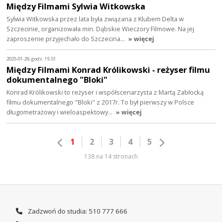
Między Filmami Sylwia Witkowska
Sylwia Witkowska przez lata była związana z Klubem Delta w
Szczecinie, organizowała min. Dąbskie Wieczory Filmowe. Na jej
zaproszenie przyjechało do Szczecina…
» więcej
2025-01-29, godz. 15:51
Między Filmami Konrad Królikowski - reżyser filmu
dokumentalnego "Bloki"
Konrad Królikowski to reżyser i współscenarzysta z Martą Zabłocką
filmu dokumentalnego "Bloki" z 2017r. To był pierwszy w Polsce
długometrażowy i wieloaspektowy…
» więcej
1
2
3
4
5
138 na 14 stronach
Zadzwoń do studia: 510 777 666