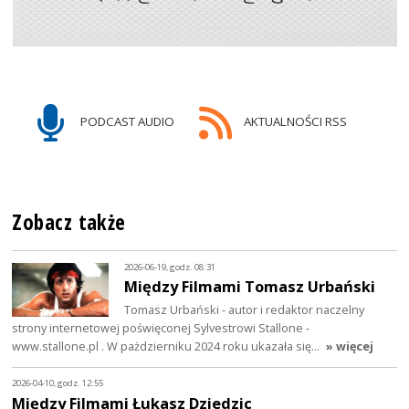
PODCAST AUDIO
AKTUALNOŚCI RSS
Zobacz także
2026-06-19, godz. 08:31
Między Filmami Tomasz Urbański
Tomasz Urbański - autor i redaktor naczelny
strony internetowej poświęconej Sylvestrowi Stallone -
www.stallone.pl . W pażdzierniku 2024 roku ukazała się…
» więcej
2026-04-10, godz. 12:55
Między Filmami Łukasz Dziedzic