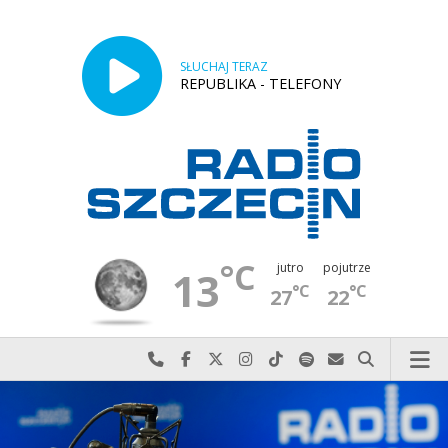
SŁUCHAJ TERAZ
REPUBLIKA - TELEFONY
°C
jutro
pojutrze
13
°C
°C
27
22
Najlepiej po prostu do nas zadzwoń
Odwiedź nas na Facebook-u
Odwiedź nas na X
Odwiedź nas na Instagram-ie
Odwiedź nas na TikTok-u
Szukaj nas na Spotify
Wyślij do nas w
Szukaj