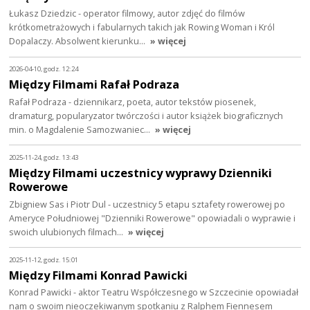
Łukasz Dziedzic - operator filmowy, autor zdjęć do filmów
krótkometrażowych i fabularnych takich jak Rowing Woman i Król
Dopalaczy. Absolwent kierunku…
» więcej
2026-04-10, godz. 12:24
Między Filmami Rafał Podraza
Rafał Podraza - dziennikarz, poeta, autor tekstów piosenek,
dramaturg, popularyzator twórczości i autor książek biograficznych
min. o Magdalenie Samozwaniec…
» więcej
2025-11-24, godz. 13:43
Między Filmami uczestnicy wyprawy Dzienniki
Rowerowe
Zbigniew Sas i Piotr Dul - uczestnicy 5 etapu sztafety rowerowej po
Ameryce Południowej "Dzienniki Rowerowe" opowiadali o wyprawie i
swoich ulubionych filmach…
» więcej
2025-11-12, godz. 15:01
Między Filmami Konrad Pawicki
Konrad Pawicki - aktor Teatru Współczesnego w Szczecinie opowiadał
nam o swoim nieoczekiwanym spotkaniu z Ralphem Fiennesem