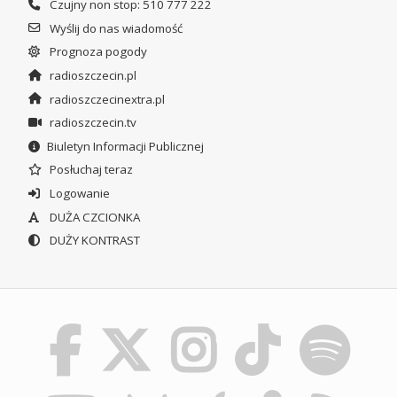
Czujny non stop: 510 777 222
Wyślij do nas wiadomość
Prognoza pogody
radioszczecin.pl
radioszczecinextra.pl
radioszczecin.tv
Biuletyn Informacji Publicznej
Posłuchaj teraz
Logowanie
DUŻA CZCIONKA
DUŻY KONTRAST