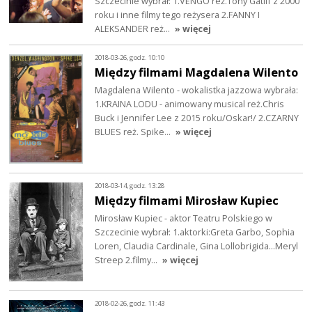
Szczecinie wybrał: 1.VENGO reż.Tony Gatlif z 2000
roku i inne filmy tego reżysera 2.FANNY I
ALEKSANDER reż…
» więcej
2018-03-26, godz. 10:10
Między filmami Magdalena Wilento
Magdalena Wilento - wokalistka jazzowa wybrała:
1.KRAINA LODU - animowany musical reż.Chris
Buck i Jennifer Lee z 2015 roku/Oskar!/ 2.CZARNY
BLUES reż. Spike…
» więcej
2018-03-14, godz. 13:28
Między filmami Mirosław Kupiec
Mirosław Kupiec - aktor Teatru Polskiego w
Szczecinie wybrał: 1.aktorki:Greta Garbo, Sophia
Loren, Claudia Cardinale, Gina Lollobrigida...Meryl
Streep 2.filmy…
» więcej
2018-02-26, godz. 11:43