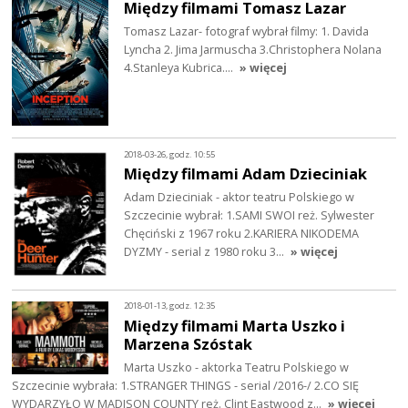
Między filmami Tomasz Lazar
Tomasz Lazar- fotograf wybrał filmy: 1. Davida
Lyncha 2. Jima Jarmuscha 3.Christophera Nolana
4.Stanleya Kubrica....
» więcej
2018-03-26, godz. 10:55
Między filmami Adam Dzieciniak
Adam Dzieciniak - aktor teatru Polskiego w
Szczecinie wybrał: 1.SAMI SWOI reż. Sylwester
Chęciński z 1967 roku 2.KARIERA NIKODEMA
DYZMY - serial z 1980 roku 3…
» więcej
2018-01-13, godz. 12:35
Między filmami Marta Uszko i
Marzena Szóstak
Marta Uszko - aktorka Teatru Polskiego w
Szczecinie wybrała: 1.STRANGER THINGS - serial /2016-/ 2.CO SIĘ
WYDARZYŁO W MADISON COUNTY reż. Clint Eastwood z…
» więcej