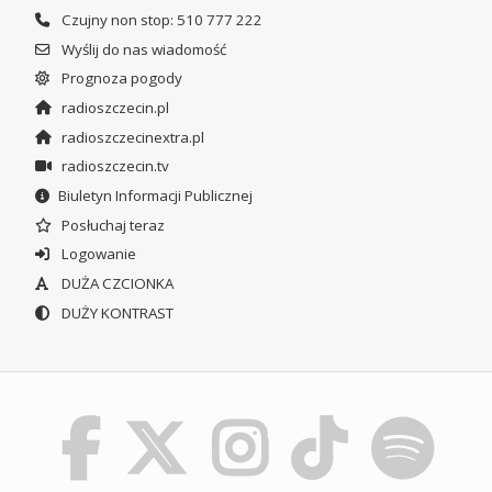
Czujny non stop: 510 777 222
Wyślij do nas wiadomość
Prognoza pogody
radioszczecin.pl
radioszczecinextra.pl
radioszczecin.tv
Biuletyn Informacji Publicznej
Posłuchaj teraz
Logowanie
DUŻA CZCIONKA
DUŻY KONTRAST