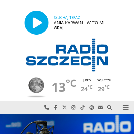
SŁUCHAJ TERAZ
ANIA KARWAN - W TO MI
GRAJ
°C
jutro
pojutrze
13
°C
°C
24
29
Najlepiej po prostu do nas zadzwoń
Odwiedź nas na Facebook-u
Odwiedź nas na X
Odwiedź nas na Instagram-ie
Odwiedź nas na TikTok-u
Szukaj nas na Spotify
Wyślij do nas w
Szukaj