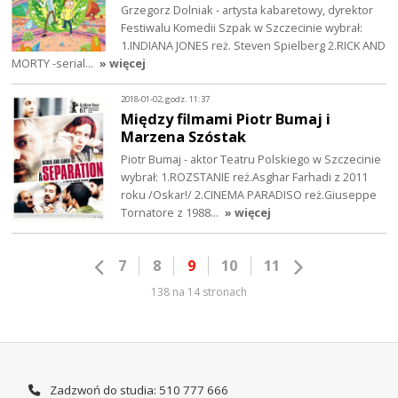
Grzegorz Dolniak - artysta kabaretowy, dyrektor
Festiwalu Komedii Szpak w Szczecinie wybrał:
1.INDIANA JONES reż. Steven Spielberg 2.RICK AND
MORTY -serial…
» więcej
2018-01-02, godz. 11:37
Między filmami Piotr Bumaj i
Marzena Szóstak
Piotr Bumaj - aktor Teatru Polskiego w Szczecinie
wybrał: 1.ROZSTANIE reż.Asghar Farhadi z 2011
roku /Oskar!/ 2.CINEMA PARADISO reż.Giuseppe
Tornatore z 1988…
» więcej
7
8
9
10
11
138 na 14 stronach
Zadzwoń do studia: 510 777 666