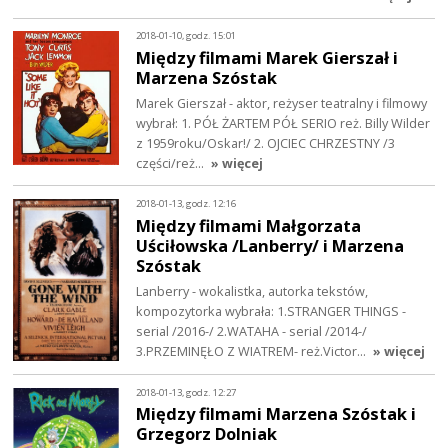
2018-01-10, godz. 15:01
Między filmami Marek Gierszał i
Marzena Szóstak
Marek Gierszał - aktor, reżyser teatralny i filmowy
wybrał: 1. PÓŁ ŻARTEM PÓŁ SERIO reż. Billy Wilder
z 1959roku/Oskar!/ 2. OJCIEC CHRZESTNY /3
części/reż…
» więcej
2018-01-13, godz. 12:16
Między filmami Małgorzata
Uściłowska /Lanberry/ i Marzena
Szóstak
Lanberry - wokalistka, autorka tekstów,
kompozytorka wybrała: 1.STRANGER THINGS -
serial /2016-/ 2.WATAHA - serial /2014-/
3.PRZEMINĘŁO Z WIATREM- reż.Victor…
» więcej
2018-01-13, godz. 12:27
Między filmami Marzena Szóstak i
Grzegorz Dolniak