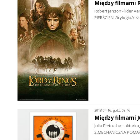
Między filmami 
Robert Janson - lider V
PIERŚCIENI /trylogia/re
2018-04-16, godz. 09:46
Między filmami J
Julia Pietrucha - aktor
2.MECHANICZNA POMARAŃ