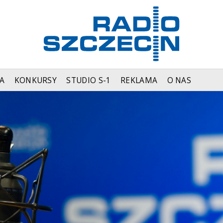
A
KONKURSY
STUDIO S-1
REKLAMA
O NAS