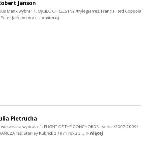
Robert Janson
arius Manx wybrał: 1. OJCIEC CHRZESTNY /trylogia/reż. Francis Ford Coppo
ż. Peter Jackson oraz…
» więcej
ulia Pietrucha
ka, wokalistka wybrała: 1. FLIGHT OF THE CONCHORDS - serial /2007-2009/
CZA reż. Stanley Kubrick z 1971 roku 3…
» więcej