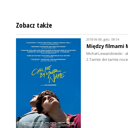
Zobacz także
2018-06-08, godz. 08:54
Między filmami 
Michał Lewandowski - ak
2.Tamte dni tamte noce