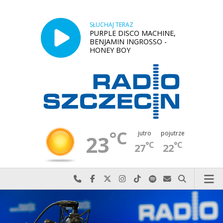
SŁUCHAJ TERAZ
PURPLE DISCO MACHINE,
BENJAMIN INGROSSO -
HONEY BOY
°C
jutro
pojutrze
23
°C
°C
27
22
Najlepiej po prostu do nas zadzwoń
Odwiedź nas na Facebook-u
Odwiedź nas na X
Odwiedź nas na Instagram-ie
Odwiedź nas na TikTok-u
Szukaj nas na Spotify
Wyślij do nas w
Szukaj