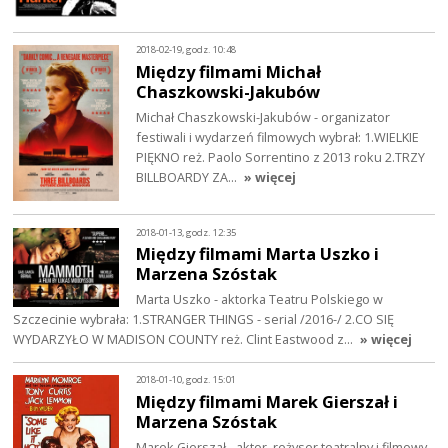
2018-02-19, godz. 10:48
Między filmami Michał
Chaszkowski-Jakubów
Michał Chaszkowski-Jakubów - organizator
festiwali i wydarzeń filmowych wybrał: 1.WIELKIE
PIĘKNO reż. Paolo Sorrentino z 2013 roku 2.TRZY
BILLBOARDY ZA…
» więcej
2018-01-13, godz. 12:35
Między filmami Marta Uszko i
Marzena Szóstak
Marta Uszko - aktorka Teatru Polskiego w
Szczecinie wybrała: 1.STRANGER THINGS - serial /2016-/ 2.CO SIĘ
WYDARZYŁO W MADISON COUNTY reż. Clint Eastwood z…
» więcej
2018-01-10, godz. 15:01
Między filmami Marek Gierszał i
Marzena Szóstak
Marek Gierszał - aktor, reżyser teatralny i filmowy