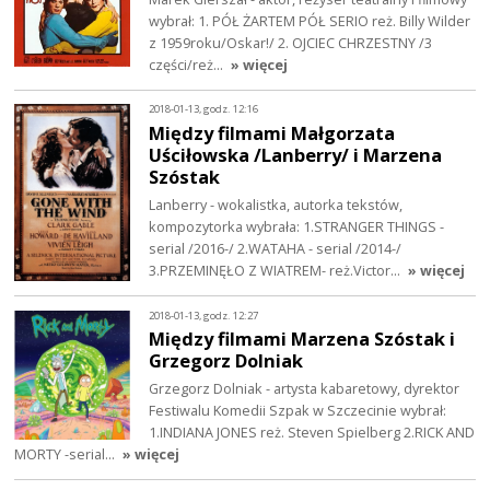
wybrał: 1. PÓŁ ŻARTEM PÓŁ SERIO reż. Billy Wilder
z 1959roku/Oskar!/ 2. OJCIEC CHRZESTNY /3
części/reż…
» więcej
2018-01-13, godz. 12:16
Między filmami Małgorzata
Uściłowska /Lanberry/ i Marzena
Szóstak
Lanberry - wokalistka, autorka tekstów,
kompozytorka wybrała: 1.STRANGER THINGS -
serial /2016-/ 2.WATAHA - serial /2014-/
3.PRZEMINĘŁO Z WIATREM- reż.Victor…
» więcej
2018-01-13, godz. 12:27
Między filmami Marzena Szóstak i
Grzegorz Dolniak
Grzegorz Dolniak - artysta kabaretowy, dyrektor
Festiwalu Komedii Szpak w Szczecinie wybrał:
1.INDIANA JONES reż. Steven Spielberg 2.RICK AND
MORTY -serial…
» więcej