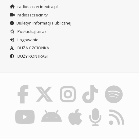
radioszczecinextra.pl
radioszczecin.tv
Biuletyn Informacji Publicznej
Posłuchaj teraz
Logowanie
DUŻA CZCIONKA
DUŻY KONTRAST