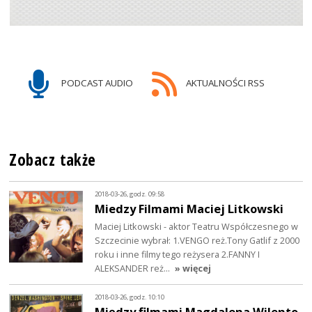
PODCAST AUDIO
AKTUALNOŚCI RSS
Zobacz także
2018-03-26, godz. 09:58
Miedzy Filmami Maciej Litkowski
Maciej Litkowski - aktor Teatru Współczesnego w
Szczecinie wybrał: 1.VENGO reż.Tony Gatlif z 2000
roku i inne filmy tego reżysera 2.FANNY I
ALEKSANDER reż…
» więcej
2018-03-26, godz. 10:10
Między filmami Magdalena Wilento