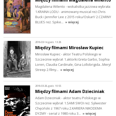
Magdalena Wilento - wokalistka jazzowa wybrała:
1.KRAINA LODU - animowany musical reż.Chris
Buck i Jennifer Lee z 2015 roku/Oskar!/ 2.CZARNY
BLUES reż. Spike…
» więcej
2018-03-14, godz. 13:28
Między filmami Mirosław Kupiec
Mirosław Kupiec - aktor Teatru Polskiego w
Szczecinie wybrał: 1.aktorki:Greta Garbo, Sophia
Loren, Claudia Cardinale, Gina Lollobrigida...Meryl
Streep 2.filmy…
» więcej
2018-03-26, godz. 10:55
Między filmami Adam Dzieciniak
Adam Dzieciniak - aktor teatru Polskiego w
Szczecinie wybrał: 1.SAMI SWOI reż. Sylwester
Chęciński z 1967 roku 2.KARIERA NIKODEMA
DYZMY - serial z 1980 roku 3…
» więcej