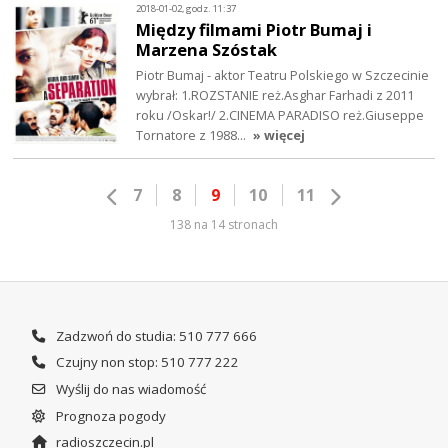
2018-01-02, godz. 11:37
Między filmami Piotr Bumaj i
Marzena Szóstak
Piotr Bumaj - aktor Teatru Polskiego w Szczecinie
wybrał: 1.ROZSTANIE reż.Asghar Farhadi z 2011
roku /Oskar!/ 2.CINEMA PARADISO reż.Giuseppe
Tornatore z 1988…
» więcej
7
8
9
10
11
138 na 14 stronach
Zadzwoń do studia: 510 777 666
Czujny non stop: 510 777 222
Wyślij do nas wiadomość
Prognoza pogody
radioszczecin.pl