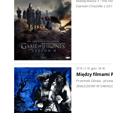
Maciej Mazur z "The Voi
Damien Chazelle z 2017
2018-12-18, godz. 08:46
Między filmami 
Przemek Głowa - przewo
ZNALEZIONY W SARAGOSS