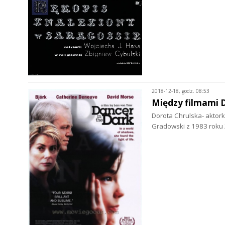
2018-12-18, godz. 08:53
Między filmami 
Dorota Chrulska- aktork
Gradowski z 1983 roku 