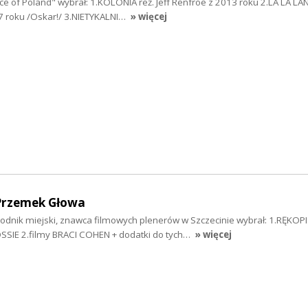
ce of Poland" wybrał: 1.KOLONIA reż. Jeff Renfroe z 2013 roku 2.LA LA LAN
 roku /Oskar!/ 3.NIETYKALNI…
» więcej
Przemek Głowa
dnik miejski, znawca filmowych plenerów w Szczecinie wybrał: 1.RĘKOP
IE 2.filmy BRACI COHEN + dodatki do tych…
» więcej