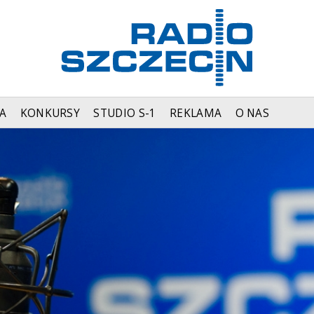
A
KONKURSY
STUDIO S-1
REKLAMA
O NAS