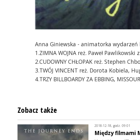
Anna Giniewska - animatorka wydarzeń k
1.ZIMNA WOJNA reż. Paweł Pawlikowski z
2.CUDOWNY CHŁOPAK reż. Stephen Chbos
3.TWÓJ VINCENT reż. Dorota Kobiela, H
4.TRZY BILLBOARDY ZA EBBING, MISSOURI
Zobacz także
2018-12-18, godz. 09:01
Między filmami 