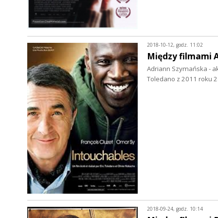
2018-10-12, godz. 11:02
Między filmami 
Adriann Szymańska - akt
Toledano z 2011 roku 
2018-09-24, godz. 10:14