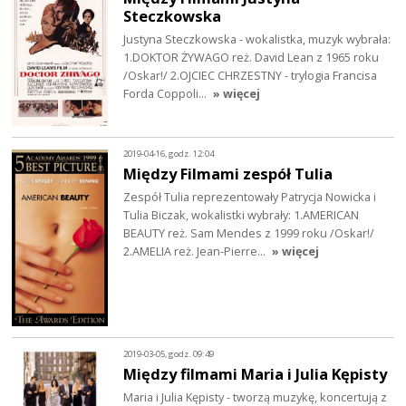
Steczkowska
Justyna Steczkowska - wokalistka, muzyk wybrała:
1.DOKTOR ŻYWAGO reż. David Lean z 1965 roku
/Oskar!/ 2.OJCIEC CHRZESTNY - trylogia Francisa
Forda Coppoli…
» więcej
2019-04-16, godz. 12:04
Między Filmami zespół Tulia
Zespół Tulia reprezentowały Patrycja Nowicka i
Tulia Biczak, wokalistki wybrały: 1.AMERICAN
BEAUTY reż. Sam Mendes z 1999 roku /Oskar!/
2.AMELIA reż. Jean-Pierre…
» więcej
2019-03-05, godz. 09:49
Między filmami Maria i Julia Kępisty
Maria i Julia Kępisty - tworzą muzykę, koncertują z