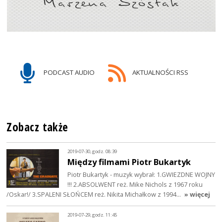
PODCAST AUDIO
AKTUALNOŚCI RSS
Zobacz także
2019-07-30, godz. 08:39
Między filmami Piotr Bukartyk
Piotr Bukartyk - muzyk wybrał: 1.GWIEZDNE WOJNY
!!! 2.ABSOLWENT reż. Mike Nichols z 1967 roku
/Oskar!/ 3.SPALENI SŁOŃCEM reż. Nikita Michałkow z 1994…
» więcej
2019-07-29, godz. 11:45