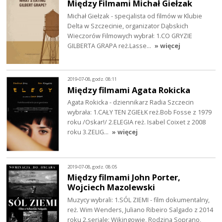
Między Filmami Michał Giełzak
Michał Giełzak - specjalista od filmów w Klubie
Delta w Szczecinie, organizator Dąbskich
Wieczorów Filmowych wybrał: 1.CO GRYZIE
GILBERTA GRAPA reż.Lasse…
» więcej
2019-07-08, godz. 08:11
Między filmami Agata Rokicka
Agata Rokicka - dziennikarz Radia Szczecin
wybrała: 1.CAŁY TEN ZGIEŁK reż.Bob Fosse z 1979
roku /Oskar!/ 2.ELEGIA reż. Isabel Coixet z 2008
roku 3.ZELIG…
» więcej
2019-07-08, godz. 08:05
Między filmami John Porter,
Wojciech Mazolewski
Muzycy wybrali: 1.SÓL ZIEMI - film dokumentalny,
reż. Wim Wenders, Juliano Ribeiro Salgado z 2014
roku 2.seriale: Wikingowie, Rodzina Soprano,