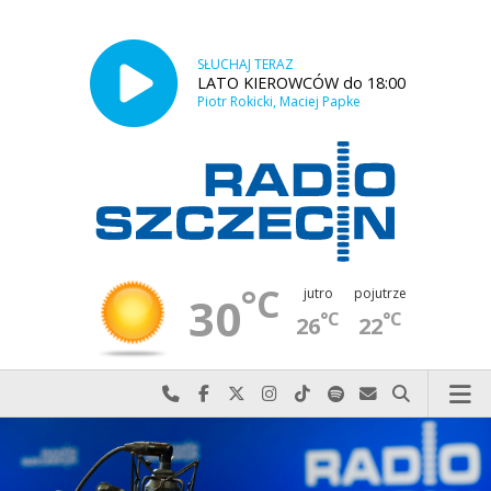
SŁUCHAJ TERAZ
LATO KIEROWCÓW do 18:00
Piotr Rokicki, Maciej Papke
°C
jutro
pojutrze
30
°C
°C
26
22
Najlepiej po prostu do nas zadzwoń
Odwiedź nas na Facebook-u
Odwiedź nas na X
Odwiedź nas na Instagram-ie
Odwiedź nas na TikTok-u
Szukaj nas na Spotify
Wyślij do nas w
Szukaj