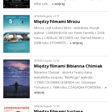
After Life…
» więcej
2019-04-16, godz. 12:17
Między Filmami Mrozu
Mrozu, czyli Łukasz Mróz - wokalista, muzyk
wybrał: 1.GREEN BOOK reż. Peter Farrelly z 2018
roku 2.CADILLAC RECORDS reż. Darnell Martin z
2008 roku 3.POWRÓT…
» więcej
2019-05-13, godz. 12:19
Między filmami Bibianna Chimiak
Bibianna Chimiak - aktorka Teatru Kana,
wokalistka zespołu "BibiKings" wybrała:
1.1900.CZŁOWIEK LEGENDA reż. Giuseppe
Tornatore z 1998 roku 2.ZAGADKA POWDERA…
»
więcej
2019-04-16, godz. 11:54
Między Filmami Justyna