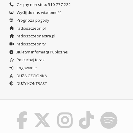
Czujny non stop: 510 777 222
Wyślij do nas wiadomość
Prognoza pogody
radioszczecin.pl
radioszczecinextra.pl
radioszczecin.tv
Biuletyn Informacji Publicznej
Posłuchaj teraz
Logowanie
DUŻA CZCIONKA
DUŻY KONTRAST