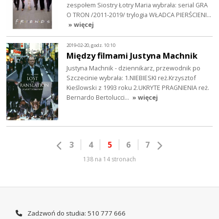
zespołem Siostry Łotry Maria wybrała: serial GRA
O TRON /2011-2019/ trylogia WŁADCA PIERŚCIENI…
» więcej
2019-02-20, godz. 10:10
Między filmami Justyna Machnik
Justyna Machnik - dziennikarz, przewodnik po
Szczecinie wybrała: 1.NIEBIESKI reż.Krzysztof
Kieślowski z 1993 roku 2.UKRYTE PRAGNIENIA reż.
Bernardo Bertolucci…
» więcej
3
4
5
6
7
138 na 14 stronach
Zadzwoń do studia: 510 777 666