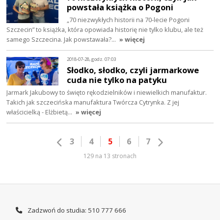
powstała książka o Pogoni
„70 niezwykłych historii na 70-lecie Pogoni
Szczecin” to książka, która opowiada historię nie tylko klubu, ale też
samego Szczecina. Jak powstawała?…
» więcej
2018-07-28, godz. 07:03
Słodko, słodko, czyli jarmarkowe
cuda nie tylko na patyku
Jarmark Jakubowy to święto rękodzielników i niewielkich manufaktur.
Takich jak szczecińska manufaktura Twórcza Cytrynka. Z jej
właścicielką - Elżbietą…
» więcej
3
4
5
6
7
129 na 13 stronach
Zadzwoń do studia: 510 777 666