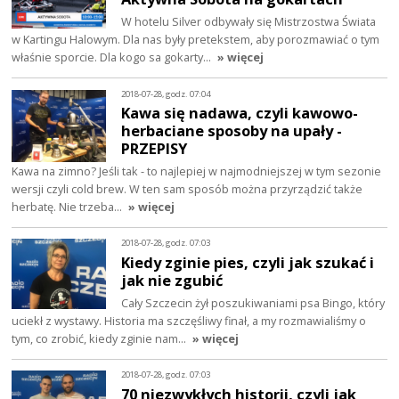
W hotelu Silver odbywały się Mistrzostwa Świata
w Kartingu Halowym. Dla nas były pretekstem, aby porozmawiać o tym
właśnie sporcie. Dla kogo sa gokarty…
» więcej
2018-07-28, godz. 07:04
Kawa się nadawa, czyli kawowo-
herbaciane sposoby na upały -
PRZEPISY
Kawa na zimno? Jeśli tak - to najlepiej w najmodniejszej w tym sezonie
wersji czyli cold brew. W ten sam sposób można przyrządzić także
herbatę. Nie trzeba…
» więcej
2018-07-28, godz. 07:03
Kiedy zginie pies, czyli jak szukać i
jak nie zgubić
Cały Szczecin żył poszukiwaniami psa Bingo, który
uciekł z wystawy. Historia ma szczęśliwy finał, a my rozmawialiśmy o
tym, co zrobić, kiedy zginie nam…
» więcej
2018-07-28, godz. 07:03
70 niezwykłych historii, czyli jak