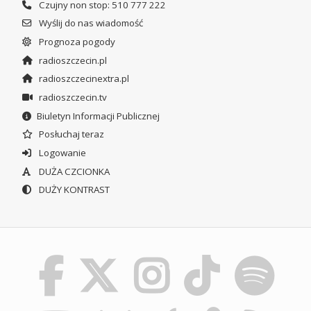
Czujny non stop: 510 777 222
Wyślij do nas wiadomość
Prognoza pogody
radioszczecin.pl
radioszczecinextra.pl
radioszczecin.tv
Biuletyn Informacji Publicznej
Posłuchaj teraz
Logowanie
DUŻA CZCIONKA
DUŻY KONTRAST