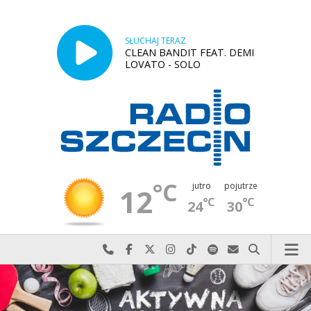
SŁUCHAJ TERAZ
CLEAN BANDIT FEAT. DEMI
LOVATO - SOLO
°C
jutro
pojutrze
12
°C
°C
24
30
Najlepiej po prostu do nas zadzwoń
Odwiedź nas na Facebook-u
Odwiedź nas na X
Odwiedź nas na Instagram-ie
Odwiedź nas na TikTok-u
Szukaj nas na Spotify
Wyślij do nas w
Szukaj