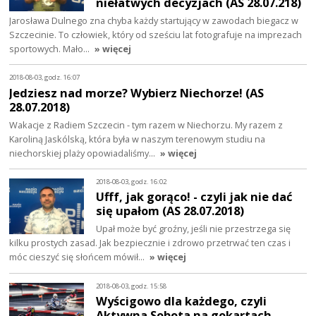
niełatwych decyzjach (AS 28.07.218)
Jarosława Dulnego zna chyba każdy startujący w zawodach biegacz w
Szczecinie. To człowiek, który od sześciu lat fotografuje na imprezach
sportowych. Mało…
» więcej
2018-08-03, godz. 16:07
Jedziesz nad morze? Wybierz Niechorze! (AS
28.07.2018)
Wakacje z Radiem Szczecin - tym razem w Niechorzu. My razem z
Karoliną Jaskólską, która była w naszym terenowym studiu na
niechorskiej plaży opowiadaliśmy…
» więcej
2018-08-03, godz. 16:02
Ufff, jak gorąco! - czyli jak nie dać
się upałom (AS 28.07.2018)
Upał może być groźny, jeśli nie przestrzega się
kilku prostych zasad. Jak bezpiecznie i zdrowo przetrwać ten czas i
móc cieszyć się słońcem mówił…
» więcej
2018-08-03, godz. 15:58
Wyścigowo dla każdego, czyli
Aktywna Sobota na gokartach