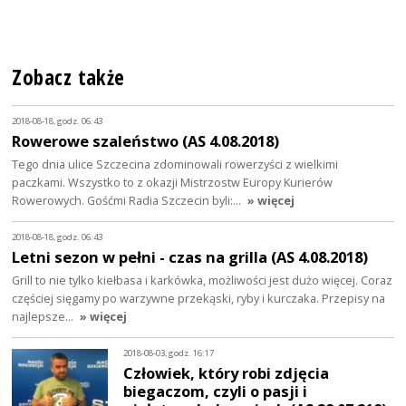
Zobacz także
2018-08-18, godz. 06:43
Rowerowe szaleństwo (AS 4.08.2018)
Tego dnia ulice Szczecina zdominowali rowerzyści z wielkimi
paczkami. Wszystko to z okazji Mistrzostw Europy Kurierów
Rowerowych. Gośćmi Radia Szczecin byli:…
» więcej
2018-08-18, godz. 06:43
Letni sezon w pełni - czas na grilla (AS 4.08.2018)
Grill to nie tylko kiełbasa i karkówka, możliwości jest dużo więcej. Coraz
częściej sięgamy po warzywne przekąski, ryby i kurczaka. Przepisy na
najlepsze…
» więcej
2018-08-03, godz. 16:17
Człowiek, który robi zdjęcia
biegaczom, czyli o pasji i