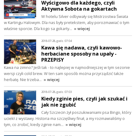
Wyścigowo dla każdego, czyli
Aktywna Sobota na gokartach
W hotelu Silver odbywały się Mistrzostwa Świata
w Kartingu Halowym. Dla nas były pretekstem, aby porozmawiać o tym
właśnie sporcie. Dla kogo sa gokarty…
» więcej
2018-07-28, godz. 07:04
Kawa się nadawa, czyli kawowo-
herbaciane sposoby na upały -
PRZEPISY
Kawa na zimno? Jeśli tak - to najlepiej w najmodniejszej w tym sezonie
wersji czyli cold brew. W ten sam sposób można przyrządzić także
herbatę. Nie trzeba…
» więcej
2018-07-28, godz. 07:03
Kiedy zginie pies, czyli jak szukać i
jak nie zgubić
Cały Szczecin żył poszukiwaniami psa Bingo, który
uciekł z wystawy. Historia ma szczęśliwy finał, a my rozmawialiśmy o
tym, co zrobić, kiedy zginie nam…
» więcej