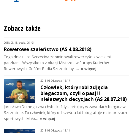
Zobacz także
2018-08-18, godz. 06:43
Rowerowe szaleństwo (AS 4.08.2018)
Tego dnia ulice Szczecina zdominowali rowerzyści z wielkimi
paczkami. Wszystko to z okazji Mistrzostw Europy Kurierów
Rowerowych. Gośćmi Radia Szczecin byli:…
» więcej
2018-08-03, godz. 16:17
Człowiek, który robi zdjęcia
biegaczom, czyli o pasji i
niełatwych decyzjach (AS 28.07.218)
Jarosława Dulnego zna chyba każdy startujący w zawodach biegacz w
Szczecinie. To człowiek, który od sześciu lat fotografuje na imprezach
sportowych. Mało…
» więcej
2018-08-03, godz. 16:11