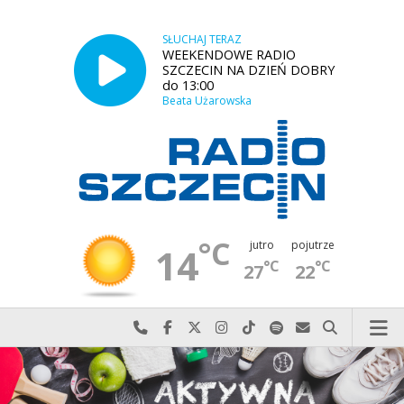
SŁUCHAJ TERAZ
WEEKENDOWE RADIO
SZCZECIN NA DZIEŃ DOBRY
do 13:00
Beata Użarowska
°C
jutro
pojutrze
14
°C
°C
27
22
Najlepiej po prostu do nas zadzwoń
Odwiedź nas na Facebook-u
Odwiedź nas na X
Odwiedź nas na Instagram-ie
Odwiedź nas na TikTok-u
Szukaj nas na Spotify
Wyślij do nas w
Szukaj