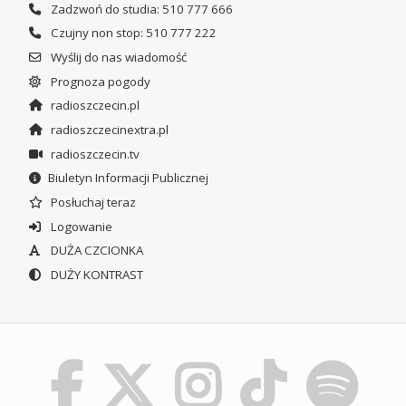
Zadzwoń do studia: 510 777 666
Czujny non stop: 510 777 222
Wyślij do nas wiadomość
Prognoza pogody
radioszczecin.pl
radioszczecinextra.pl
radioszczecin.tv
Biuletyn Informacji Publicznej
Posłuchaj teraz
Logowanie
DUŻA CZCIONKA
DUŻY KONTRAST