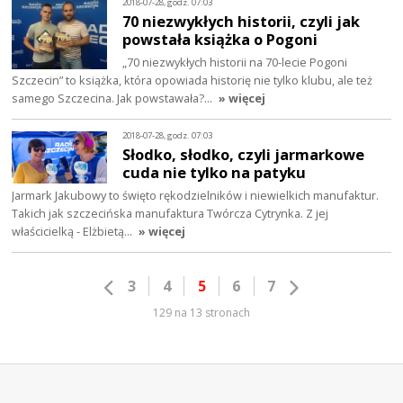
2018-07-28, godz. 07:03
70 niezwykłych historii, czyli jak
powstała książka o Pogoni
„70 niezwykłych historii na 70-lecie Pogoni
Szczecin” to książka, która opowiada historię nie tylko klubu, ale też
samego Szczecina. Jak powstawała?…
» więcej
2018-07-28, godz. 07:03
Słodko, słodko, czyli jarmarkowe
cuda nie tylko na patyku
Jarmark Jakubowy to święto rękodzielników i niewielkich manufaktur.
Takich jak szczecińska manufaktura Twórcza Cytrynka. Z jej
właścicielką - Elżbietą…
» więcej
3
4
5
6
7
129 na 13 stronach