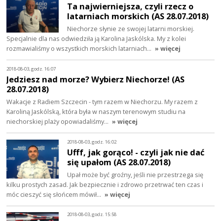
Ta najwierniejsza, czyli rzecz o
latarniach morskich (AS 28.07.2018)
Niechorze słynie ze swojej latarni morskiej.
Specjalnie dla nas odwiedziła ją Karolina Jaskólska. My z kolei
rozmawialiśmy o wszystkich morskich latarniach…
» więcej
2018-08-03, godz. 16:07
Jedziesz nad morze? Wybierz Niechorze! (AS
28.07.2018)
Wakacje z Radiem Szczecin - tym razem w Niechorzu. My razem z
Karoliną Jaskólską, która była w naszym terenowym studiu na
niechorskiej plaży opowiadaliśmy…
» więcej
2018-08-03, godz. 16:02
Ufff, jak gorąco! - czyli jak nie dać
się upałom (AS 28.07.2018)
Upał może być groźny, jeśli nie przestrzega się
kilku prostych zasad. Jak bezpiecznie i zdrowo przetrwać ten czas i
móc cieszyć się słońcem mówił…
» więcej
2018-08-03, godz. 15:58