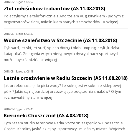
2018-08-18, godz. 06:52
Zlot miłośników trabantów (AS 11.08.2018)
Połączyliśmy się telefonicznie z Andrzejem Augustynkiem - jednym z
organizatorów zlotu, miłośnikiem starych samochodów.
» więcej
2018-08-18, godz. 06:49
Wodne szaleństwo w Szczecinie (AS 11.08.2018)
Flyboard, jet ski, jet surf, splash diving i blob jumping, czyli „ludzka
katapulta”. Zmagania w tych nietypowych dyscyplinach sportowych
można było śledzić…
» więcej
2018-08-18, godz. 06:48
Letnie orzeźwienie w Radiu Szczecin (AS 11.08.2018)
Jak przekonać się do picia wody? Ile soku jest w soku ze sklepowej
półki? Jakie są najbardziej orzeźwiające połączenia smaków? O tym
rozmawialiśmy z…
» więcej
2018-08-18, godz. 06:45
Kierunek: Choszczno! (AS 4.08.2018)
Tym razem studio terenowe Radia Szczecin zagościło w Choszcznie.
Gośćmi Karoliny Jaskólskiej byli sportowcy i miłośnicy miasta: Wojciech