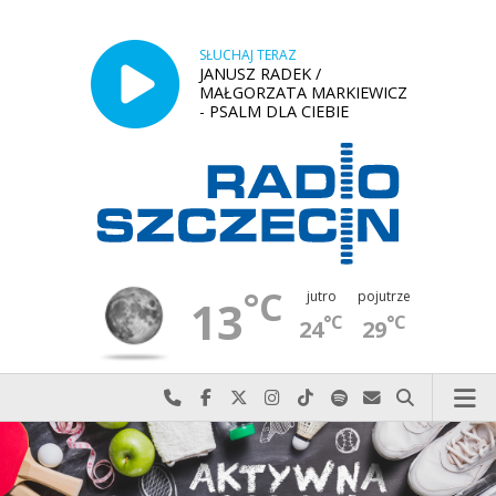
SŁUCHAJ TERAZ
JANUSZ RADEK /
MAŁGORZATA MARKIEWICZ
- PSALM DLA CIEBIE
°C
jutro
pojutrze
13
°C
°C
24
29
Najlepiej po prostu do nas zadzwoń
Odwiedź nas na Facebook-u
Odwiedź nas na X
Odwiedź nas na Instagram-ie
Odwiedź nas na TikTok-u
Szukaj nas na Spotify
Wyślij do nas w
Szukaj