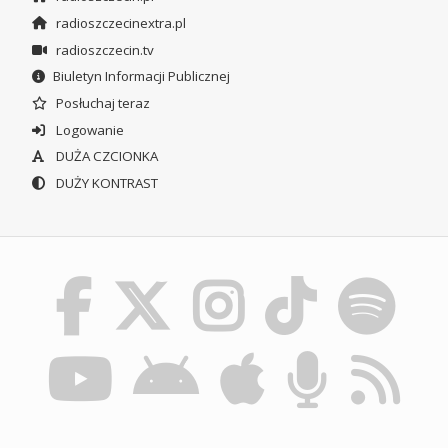
radioszczecinextra.pl
radioszczecin.tv
Biuletyn Informacji Publicznej
Posłuchaj teraz
Logowanie
DUŻA CZCIONKA
DUŻY KONTRAST