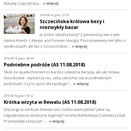
Klaudią Czajczyńską…
» więcej
2018-08-18, godz. 07:03
Szczecińska królowa bezy i
niezwykły bazar
Ja zrobić idealną bezę? Z pewnością wie o tym
Hanna Komór z Always and Forever Hungry. Porozmawiamy nie tylko o
słodkościach, ale też o Szczecińskim…
» więcej
2018-08-18, godz. 06:54
Podniebne podróże (AS 11.08.2018)
Skok ze spadochronem to bardzo odważna decyzja, ale jak mówią
skoczkowie - wystarczy raz, żeby zakochać się w podniebnych
podróżach. Czy to sport dla każdego?…
» więcej
2018-08-18, godz. 06:52
Krótka wizyta w Rewalu (AS 11.08.2018)
Dlaczego w centrum Rewala stoi rzeźba wielorybów? Jakie są
najpiękniejsze okoliczne legendy? Gośćmi Bartłomieja Czetowicza byli
Przemysław Łonyszyn -…
» więcej