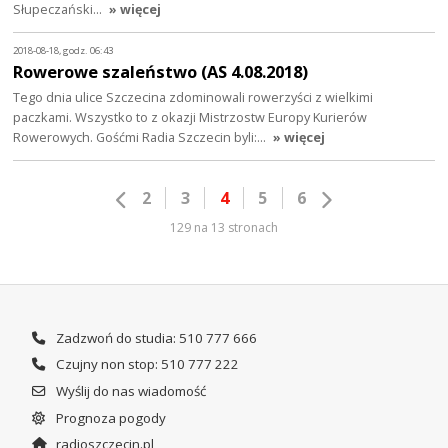
Słupeczański…
» więcej
2018-08-18, godz. 06:43
Rowerowe szaleństwo (AS 4.08.2018)
Tego dnia ulice Szczecina zdominowali rowerzyści z wielkimi
paczkami. Wszystko to z okazji Mistrzostw Europy Kurierów
Rowerowych. Gośćmi Radia Szczecin byli:…
» więcej
2
3
4
5
6
129 na 13 stronach
Zadzwoń do studia: 510 777 666
Czujny non stop: 510 777 222
Wyślij do nas wiadomość
Prognoza pogody
radioszczecin.pl