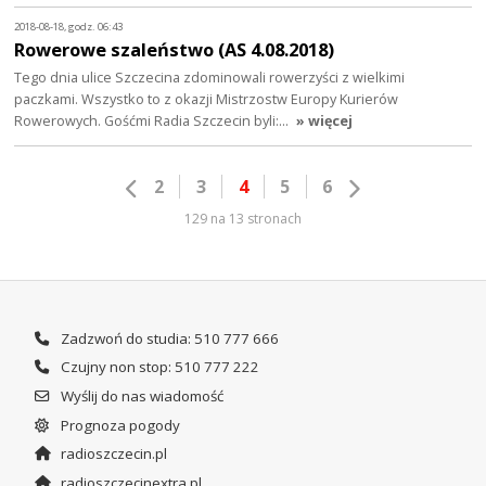
2018-08-18, godz. 06:43
Rowerowe szaleństwo (AS 4.08.2018)
Tego dnia ulice Szczecina zdominowali rowerzyści z wielkimi
paczkami. Wszystko to z okazji Mistrzostw Europy Kurierów
Rowerowych. Gośćmi Radia Szczecin byli:…
» więcej
2
3
4
5
6
129 na 13 stronach
Zadzwoń do studia: 510 777 666
Czujny non stop: 510 777 222
Wyślij do nas wiadomość
Prognoza pogody
radioszczecin.pl
radioszczecinextra.pl