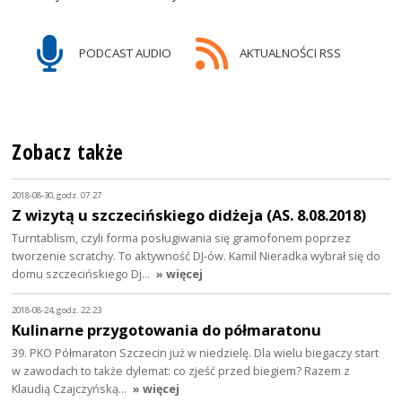
PODCAST AUDIO
AKTUALNOŚCI RSS
Zobacz także
2018-08-30, godz. 07:27
Z wizytą u szczecińskiego didżeja (AS. 8.08.2018)
Turntablism, czyli forma posługiwania się gramofonem poprzez
tworzenie scratchy. To aktywność DJ-ów. Kamil Nieradka wybrał się do
domu szczecińskiego Dj…
» więcej
2018-08-24, godz. 22:23
Kulinarne przygotowania do półmaratonu
39. PKO Półmaraton Szczecin już w niedzielę. Dla wielu biegaczy start
w zawodach to także dylemat: co zjeść przed biegiem? Razem z
Klaudią Czajczyńską…
» więcej