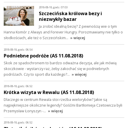
2018-08-18, godz. 07:03
Szczecińska królowa bezy i
niezwykły bazar
Ja zrobić idealną bezę? Z pewnością wie o tym
Hanna Komór z Always and Forever Hungry. Porozmawiamy nie tylko o
słodkościach, ale też o Szczecińskim…
» więcej
2018-08-18, godz. 06:54
Podniebne podróże (AS 11.08.2018)
Skok ze spadochronem to bardzo odważna decyzja, ale jak mówią
skoczkowie - wystarczy raz, żeby zakochać się w podniebnych
podróżach. Czy to sport dla każdego?…
» więcej
2018-08-18, godz. 06:52
Krótka wizyta w Rewalu (AS 11.08.2018)
Dlaczego w centrum Rewala stoi rzeźba wielorybów? Jakie są
najpiękniejsze okoliczne legendy? Gośćmi Bartłomieja Czetowicza byli
Przemysław Łonyszyn -…
» więcej
2018-08-18, godz. 06:52