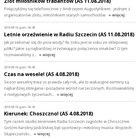
Zlot miłośników trabantów (AS 11.08.2018)
Połączyliśmy się telefonicznie z Andrzejem Augustynkiem - jednym z
organizatorów zlotu, miłośnikiem starych samochodów.
» więcej
2018-08-18, godz. 06:48
Letnie orzeźwienie w Radiu Szczecin (AS 11.08.2018)
Jak przekonać się do picia wody? Ile soku jest w soku ze sklepowej
półki? Jakie są najbardziej orzeźwiające połączenia smaków? O tym
rozmawialiśmy z…
» więcej
2018-08-18, godz. 06:46
Czas na wesele! (AS 4.08.2018)
Sezon weselny trwa co prawda cały rok, ale to wakacyjne terminy są
najbardziej oblegane i pożądane wśród narzeczonych. Rozmawialiśmy
o nietypowych życzeniach…
» więcej
2018-08-18, godz. 06:45
Kierunek: Choszczno! (AS 4.08.2018)
Tym razem studio terenowe Radia Szczecin zagościło w Choszcznie.
Gośćmi Karoliny Jaskólskiej byli sportowcy i miłośnicy miasta: Wojciech
Słupeczański…
» więcej