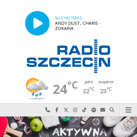
SŁUCHAJ TERAZ
ANDY DUST, CHARIS -
ZOKARIA
°C
jutro
pojutrze
24
°C
°C
22
23
Najlepiej po prostu do nas zadzwoń
Odwiedź nas na Facebook-u
Odwiedź nas na X
Odwiedź nas na Instagram-ie
Odwiedź nas na TikTok-u
Szukaj nas na Spotify
Wyślij do nas w
Szukaj