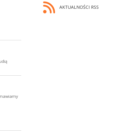
AKTUALNOŚCI RSS
udią
ozmawiamy