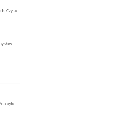
ch. Czy to
emysław
ożna było