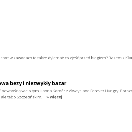
y start w zawodach to także dylemat: co zjeść przed biegiem? Razem z Kla
owa bezy i niezwykły bazar
? Z pewnością wie o tym Hanna Komór z Always and Forever Hungry. Por
h, ale też o Szczecińskim…
» więcej