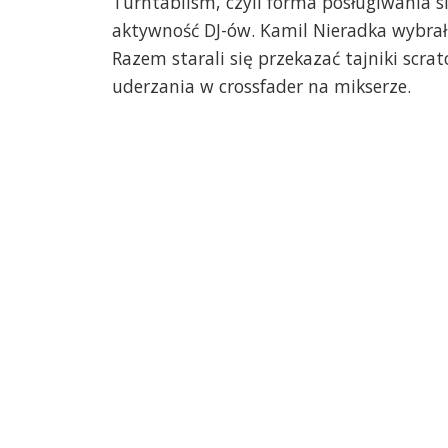
Turntablism, czyli forma posługiwania 
aktywność DJ-ów. Kamil Nieradka wybrał
Razem starali się przekazać tajniki scra
uderzania w crossfader na mikserze.