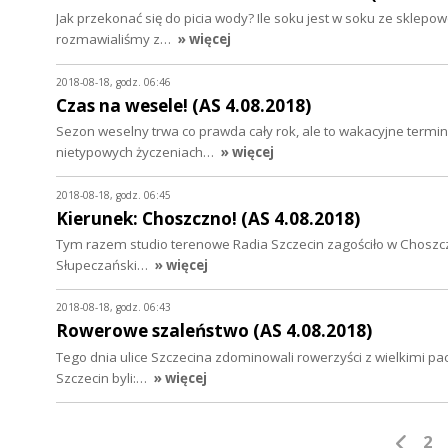
Jak przekonać się do picia wody? Ile soku jest w soku ze sklepo
rozmawialiśmy z…
» więcej
2018-08-18, godz. 06:46
Czas na wesele! (AS 4.08.2018)
Sezon weselny trwa co prawda cały rok, ale to wakacyjne term
nietypowych życzeniach…
» więcej
2018-08-18, godz. 06:45
Kierunek: Choszczno! (AS 4.08.2018)
Tym razem studio terenowe Radia Szczecin zagościło w Choszczni
Słupeczański…
» więcej
2018-08-18, godz. 06:43
Rowerowe szaleństwo (AS 4.08.2018)
Tego dnia ulice Szczecina zdominowali rowerzyści z wielkimi p
Szczecin byli:…
» więcej
2