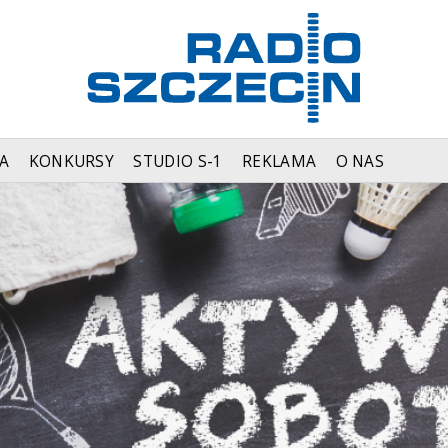
A
KONKURSY
STUDIO S-1
REKLAMA
O NAS