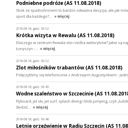
Podniebne podróże (AS 11.08.2018)
Skok ze spadochronem to bardzo odważna decyzja, ale jak mówi
sport dla każdego?…
» więcej
2018-08-18, godz. 06:52
Krótka wizyta w Rewalu (AS 11.08.2018)
Dlaczego w centrum Rewala stoi rzeźba wielorybów? Jakie są na
Łonyszyn -…
» więcej
2018-08-18, godz. 06:52
Zlot miłośników trabantów (AS 11.08.2018)
Połączyliśmy się telefonicznie z Andrzejem Augustynkiem - je
2018-08-18, godz. 06:49
Wodne szaleństwo w Szczecinie (AS 11.08.201
Flyboard, jet ski, jet surf, splash diving i blob jumping, czyli
śledzić…
» więcej
2018-08-18, godz. 06:48
Letnie orzeźwienie w Radiu Szczecin (AS 11.08