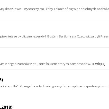
ą skoczkowie - wystarczy raz, żeby zakochać się w podniebnych podróża
jpiękniejsze okoliczne legendy? Gośćmi Bartłomieja Czetowicza byli Prz
dnym z organizatorów zlotu, miłośnikiem starych samochodów.
» więcej
8)
 „ludzka katapulta”. Zmagania w tych nietypowych dyscyplinach sportowych m
.2018)