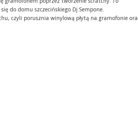
się gramofonem poprzez tworzenie scratchy. To
 się do domu szczecińskiego Dj Sempone.
tchu, czyli porusznia winylową płytą na gramofonie ora