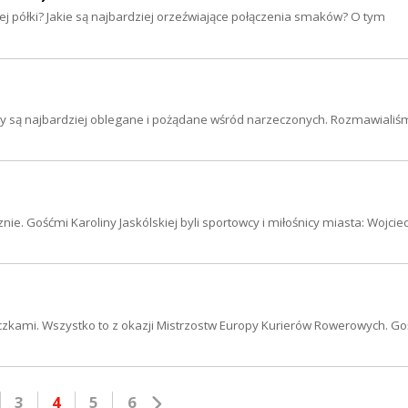
wej półki? Jakie są najbardziej orzeźwiające połączenia smaków? O tym
iny są najbardziej oblegane i pożądane wśród narzeczonych. Rozmawialiś
e. Gośćmi Karoliny Jaskólskiej byli sportowcy i miłośnicy miasta: Wojcie
aczkami. Wszystko to z okazji Mistrzostw Europy Kurierów Rowerowych. G
3
4
5
6