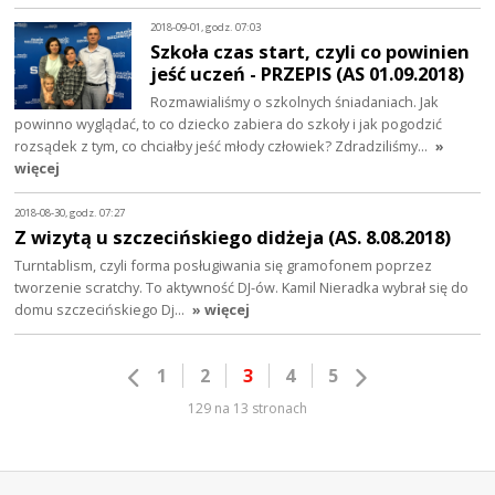
2018-09-01, godz. 07:03
Szkoła czas start, czyli co powinien
jeść uczeń - PRZEPIS (AS 01.09.2018)
Rozmawialiśmy o szkolnych śniadaniach. Jak
powinno wyglądać, to co dziecko zabiera do szkoły i jak pogodzić
rozsądek z tym, co chciałby jeść młody człowiek? Zdradziliśmy…
»
więcej
2018-08-30, godz. 07:27
Z wizytą u szczecińskiego didżeja (AS. 8.08.2018)
Turntablism, czyli forma posługiwania się gramofonem poprzez
tworzenie scratchy. To aktywność DJ-ów. Kamil Nieradka wybrał się do
domu szczecińskiego Dj…
» więcej
1
2
3
4
5
129 na 13 stronach