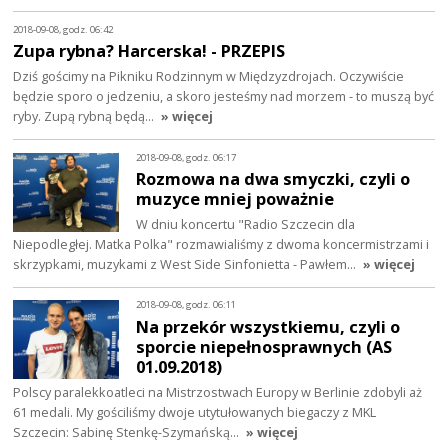
2018-09-08, godz. 06:42
Zupa rybna? Harcerska! - PRZEPIS
Dziś gościmy na Pikniku Rodzinnym w Międzyzdrojach. Oczywiście
będzie sporo o jedzeniu, a skoro jesteśmy nad morzem - to muszą być
ryby. Zupą rybną będą…
» więcej
2018-09-08, godz. 06:17
Rozmowa na dwa smyczki, czyli o
muzyce mniej poważnie
W dniu koncertu "Radio Szczecin dla
Niepodległej. Matka Polka" rozmawialiśmy z dwoma koncermistrzami i
skrzypkami, muzykami z West Side Sinfonietta - Pawłem…
» więcej
2018-09-08, godz. 06:11
Na przekór wszystkiemu, czyli o
sporcie niepełnosprawnych (AS
01.09.2018)
Polscy paralekkoatleci na Mistrzostwach Europy w Berlinie zdobyli aż
61 medali. My gościliśmy dwoje utytułowanych biegaczy z MKL
Szczecin: Sabinę Stenkę-Szymańską…
» więcej