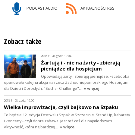
PODCAST AUDIO
AKTUALNOŚCI RSS
Zobacz także
2018-11-28, godz. 19:04
Żartują i - nie na żarty - zbierają
pieniądze dla hospicjum
Opowiadają żarty i zbierają pieniądze. Facebooka
opanowała kolejna akcja na rzecz Zachodniopomorskiego Hospicjum
dla Dzieci i Dorosłych. "Suchar Challenge"…
» więcej
2018-11-28, godz. 19:00
Wielka improwizacja, czyli bajkowo na Szpaku
To będzie 12. edycja Festiwalu Szpak w Szczecinie. Stand Up, kabarety
i koncerty - czyli dobra zabawa. Jest też coś dla najmłodszych.
Aktywność, która najbardziej…
» więcej