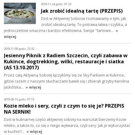
2018-11-24, godz. 07:23
Jak zrobić idealną tartę (PRZEPIS)
Dziś w Aktywnej Sobocie rozmawiamy o tym, jak
zrobić idealną tartę. To potrawa łatwa i szybka, a
jednocześnie smaczna i bardzo efektowna. Swoje "tartowe…
»
więcej
2018-11-09, godz. 23:32
Jesienny Piknik z Radiem Szczecin, czyli zabawa w
Kukince, dogtrekking, wilki, restauracje i siatka
(AS 13.10.2017)
Przez całą Aktywną Sobotę łączyliśmy się ze Sky Parkiem w Kukince,
gdzie razem z naszymi słuchaczami bawili się i zbierali grzyby Karolina
Jaskólska…
» więcej
2018-09-15, godz. 07:15
Kozie mleko i sery, czyli z czym to się je? PRZEPIS
NA SERNIK!
Dziś w kulinarnej części aktywnej soboty na warsztat bierzemy kozie
mleko, a także to, co się z niego wytwarza, czyli sery. Jak je wykorzystać
w kuchni?…
» więcej