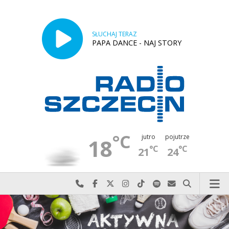
SŁUCHAJ TERAZ
PAPA DANCE - NAJ STORY
°C
jutro
pojutrze
18
°C
°C
21
24
Najlepiej po prostu do nas zadzwoń
Odwiedź nas na Facebook-u
Odwiedź nas na X
Odwiedź nas na Instagram-ie
Odwiedź nas na TikTok-u
Szukaj nas na Spotify
Wyślij do nas w
Szukaj