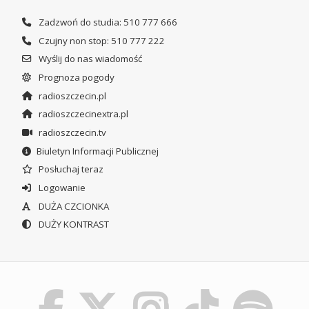
Zadzwoń do studia: 510 777 666
Czujny non stop: 510 777 222
Wyślij do nas wiadomość
Prognoza pogody
radioszczecin.pl
radioszczecinextra.pl
radioszczecin.tv
Biuletyn Informacji Publicznej
Posłuchaj teraz
Logowanie
DUŻA CZCIONKA
DUŻY KONTRAST