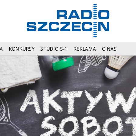
A
KONKURSY
STUDIO S-1
REKLAMA
O NAS