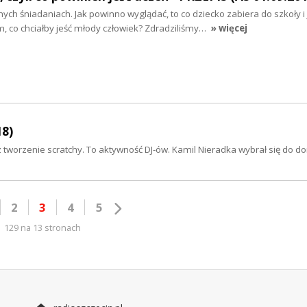
ch śniadaniach. Jak powinno wyglądać, to co dziecko zabiera do szkoły i 
, co chciałby jeść młody człowiek? Zdradziliśmy…
» więcej
18)
tworzenie scratchy. To aktywność DJ-ów. Kamil Nieradka wybrał się do 
2
3
4
5
129 na 13 stronach