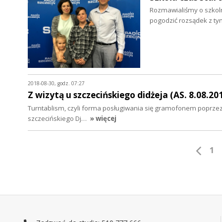
Rozmawialiśmy o szkolny
pogodzić rozsądek z tym
2018-08-30, godz. 07:27
Z wizytą u szczecińskiego didżeja (AS. 8.08.20
Turntablism, czyli forma posługiwania się gramofonem poprzez 
szczecińskiego Dj…
» więcej
1