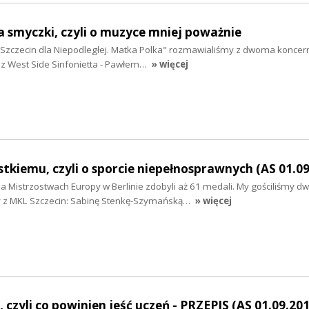
smyczki, czyli o muzyce mniej poważnie
 Szczecin dla Niepodległej. Matka Polka" rozmawialiśmy z dwoma koncer
z West Side Sinfonietta - Pawłem…
» więcej
tkiemu, czyli o sporcie niepełnosprawnych (AS 01.09
na Mistrzostwach Europy w Berlinie zdobyli aż 61 medali. My gościliśmy d
y z MKL Szczecin: Sabinę Stenkę-Szymańską…
» więcej
, czyli co powinien jeść uczeń - PRZEPIS (AS 01.09.201