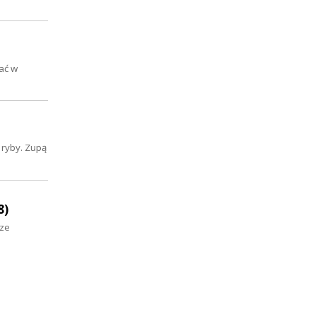
tać w
 ryby. Zupą
8)
sze