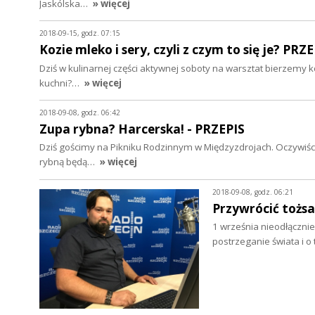
Jaskólska…
» więcej
2018-09-15, godz. 07:15
Kozie mleko i sery, czyli z czym to się je? PR
Dziś w kulinarnej części aktywnej soboty na warsztat bierzemy koz
kuchni?…
» więcej
2018-09-08, godz. 06:42
Zupa rybna? Harcerska! - PRZEPIS
Dziś gościmy na Pikniku Rodzinnym w Międzyzdrojach. Oczywiści
rybną będą…
» więcej
2018-09-08, godz. 06:21
Przywrócić tożsa
1 września nieodłącznie 
postrzeganie świata i o