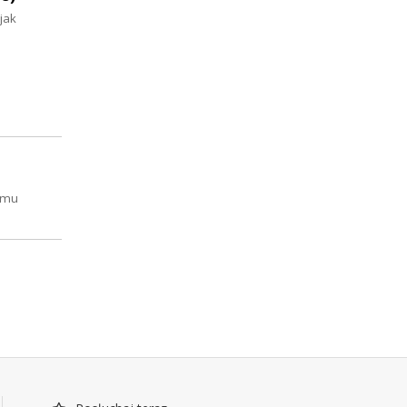
jak
domu