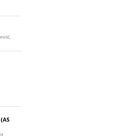
wność,
 (AS
na