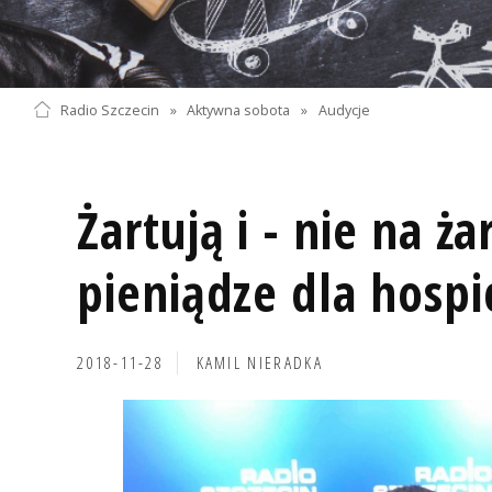
Radio Szczecin
»
Aktywna sobota
»
Audycje
Żartują i - nie na ża
pieniądze dla hosp
2018-11-28
KAMIL NIERADKA