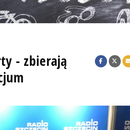
rty - zbierają
icjum