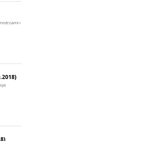
mistrzami i
.2018)
woje
8)