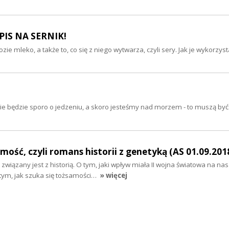
ZEPIS NA SERNIK!
ie mleko, a także to, co się z niego wytwarza, czyli sery. Jak je wykorzys
e będzie sporo o jedzeniu, a skoro jesteśmy nad morzem - to muszą być
mość, czyli romans historii z genetyką (AS 01.09.201
związany jest z historią. O tym, jaki wpływ miała II wojna światowa na na
 tym, jak szuka się tożsamości…
» więcej