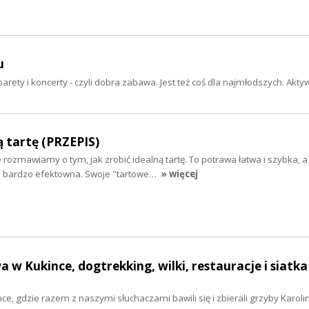
u
arety i koncerty - czyli dobra zabawa. Jest też coś dla najmłodszych. Akty
ą tartę (PRZEPIS)
 rozmawiamy o tym, jak zrobić idealną tartę. To potrawa łatwa i szybka, a
i bardzo efektowna. Swoje "tartowe…
» więcej
a w Kukince, dogtrekking, wilki, restauracje i siatka
ce, gdzie razem z naszymi słuchaczami bawili się i zbierali grzyby Karoli