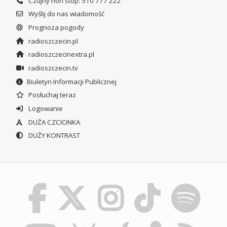
Czujny non stop: 510 777 222
Wyślij do nas wiadomość
Prognoza pogody
radioszczecin.pl
radioszczecinextra.pl
radioszczecin.tv
Biuletyn Informacji Publicznej
Posłuchaj teraz
Logowanie
DUŻA CZCIONKA
DUŻY KONTRAST