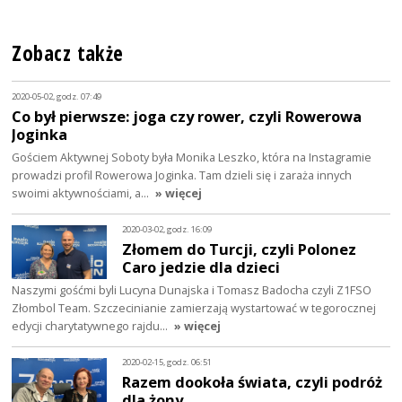
Zobacz także
2020-05-02, godz. 07:49
Co był pierwsze: joga czy rower, czyli Rowerowa
Joginka
Gościem Aktywnej Soboty była Monika Leszko, która na Instagramie
prowadzi profil Rowerowa Joginka. Tam dzieli się i zaraża innych
swoimi aktywnościami, a…
» więcej
2020-03-02, godz. 16:09
Złomem do Turcji, czyli Polonez
Caro jedzie dla dzieci
Naszymi gośćmi byli Lucyna Dunajska i Tomasz Badocha czyli Z1FSO
Złombol Team. Szczecinianie zamierzają wystartować w tegorocznej
edycji charytatywnego rajdu…
» więcej
2020-02-15, godz. 06:51
Razem dookoła świata, czyli podróż
dla żony