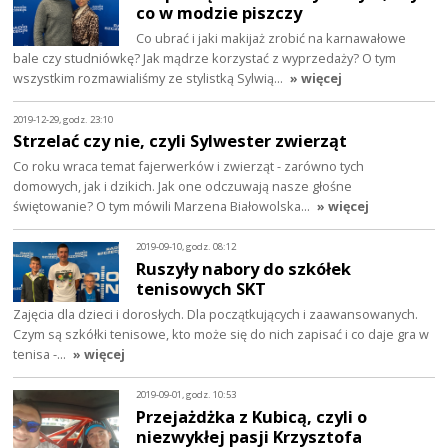
co w modzie piszczy
Co ubrać i jaki makijaż zrobić na karnawałowe
bale czy studniówkę? Jak mądrze korzystać z wyprzedaży? O tym
wszystkim rozmawialiśmy ze stylistką Sylwią…
» więcej
2019-12-29, godz. 23:10
Strzelać czy nie, czyli Sylwester zwierząt
Co roku wraca temat fajerwerków i zwierząt - zarówno tych
domowych, jak i dzikich. Jak one odczuwają nasze głośne
świętowanie? O tym mówili Marzena Białowolska…
» więcej
2019-09-10, godz. 08:12
Ruszyły nabory do szkółek
tenisowych SKT
Zajęcia dla dzieci i dorosłych. Dla początkujących i zaawansowanych.
Czym są szkółki tenisowe, kto może się do nich zapisać i co daje gra w
tenisa -…
» więcej
2019-09-01, godz. 10:53
Przejażdżka z Kubicą, czyli o
niezwykłej pasji Krzysztofa