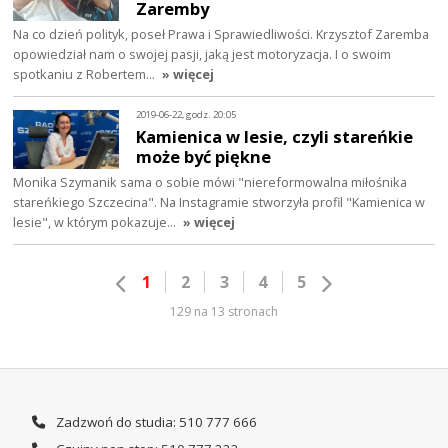
Zaremby
Na co dzień polityk, poseł Prawa i Sprawiedliwości. Krzysztof Zaremba
opowiedział nam o swojej pasji, jaką jest motoryzacja. I o swoim
spotkaniu z Robertem…
» więcej
2019-06-22, godz. 20:05
Kamienica w lesie, czyli stareńkie
może być piękne
Monika Szymanik sama o sobie mówi "niereformowalna miłośnika
stareńkiego Szczecina". Na Instagramie stworzyła profil "Kamienica w
lesie", w którym pokazuje…
» więcej
1
2
3
4
5
129 na 13 stronach
Zadzwoń do studia: 510 777 666