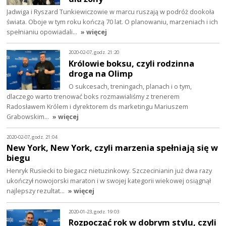
Jadwiga i Ryszard Tunkiewiczowie w marcu ruszają w podróż dookoła
świata. Oboje w tym roku kończą 70 lat. O planowaniu, marzeniach i ich
spełnianiu opowiadali…
» więcej
2020-02-07, godz. 21:20
Królowie boksu, czyli rodzinna
droga na Olimp
O sukcesach, treningach, planach i o tym,
dlaczego warto trenować boks rozmawialiśmy z trenerem
Radosławem Królem i dyrektorem ds marketingu Mariuszem
Grabowskim…
» więcej
2020-02-07, godz. 21:04
New York, New York, czyli marzenia spełniają się w
biegu
Henryk Rusiecki to biegacz nietuzinkowy. Szczecinianin już dwa razy
ukończył nowojorski maraton i w swojej kategorii wiekowej osiągnął
najlepszy rezultat…
» więcej
2020-01-23, godz. 19:03
Rozpocząć rok w dobrym stylu, czyli