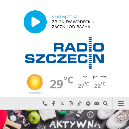
SŁUCHAJ TERAZ
ZBIGNIEW WODECKI -
ZACZNIJ OD BACHA
°C
jutro
pojutrze
29
°C
°C
27
22
Najlepiej po prostu do nas zadzwoń
Odwiedź nas na Facebook-u
Odwiedź nas na X
Odwiedź nas na Instagram-ie
Odwiedź nas na TikTok-u
Szukaj nas na Spotify
Wyślij do nas w
Szukaj