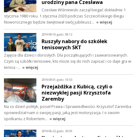
urodziny pana Czesława
Czesław Wiśniewski zaczął biegać dokładnie 1
stycznia 1980 roku. 1 stycznia 2020 podczas Szczecińskiego Biegu
Noworocznego będzie świętował swój jubileusz…
» więcej
2019-09-10, godz. 08:12
Ruszyły nabory do szkółek
tenisowych SKT
Zajęcia dla dzieci i dorosłych. Dla początkujących i zaawansowanych.
Czym są szkółki tenisowe, kto może się do nich zapisać i co daje gra w
tenisa -…
» więcej
2019-09-01, godz. 10:53
Przejażdżka z Kubicą, czyli o
niezwykłej pasji Krzysztofa
Zaremby
Na co dzień polityk, poseł Prawa i Sprawiedliwości. Krzysztof Zaremba
opowiedział nam o swojej pasji, jaką jest motoryzacja. I o swoim
spotkaniu z Robertem…
» więcej
2019-06-22, godz. 20:05