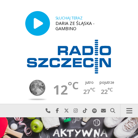
SŁUCHAJ TERAZ
DARIA ZE ŚLĄSKA -
GAMBINO
°C
jutro
pojutrze
12
°C
°C
27
22
Najlepiej po prostu do nas zadzwoń
Odwiedź nas na Facebook-u
Odwiedź nas na X
Odwiedź nas na Instagram-ie
Odwiedź nas na TikTok-u
Szukaj nas na Spotify
Wyślij do nas w
Szukaj