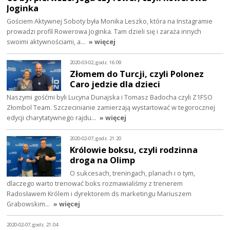
Joginka
Gościem Aktywnej Soboty była Monika Leszko, która na Instagramie
prowadzi profil Rowerowa Joginka. Tam dzieli się i zaraża innych
swoimi aktywnościami, a…
» więcej
2020-03-02, godz. 16:09
Złomem do Turcji, czyli Polonez
Caro jedzie dla dzieci
Naszymi gośćmi byli Lucyna Dunajska i Tomasz Badocha czyli Z1FSO
Złombol Team. Szczecinianie zamierzają wystartować w tegorocznej
edycji charytatywnego rajdu…
» więcej
2020-02-07, godz. 21:20
Królowie boksu, czyli rodzinna
droga na Olimp
O sukcesach, treningach, planach i o tym,
dlaczego warto trenować boks rozmawialiśmy z trenerem
Radosławem Królem i dyrektorem ds marketingu Mariuszem
Grabowskim…
» więcej
2020-02-07, godz. 21:04