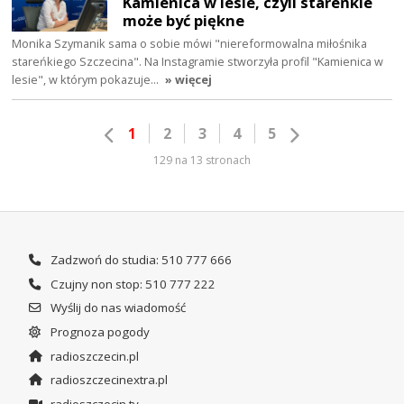
Kamienica w lesie, czyli stareńkie
może być piękne
Monika Szymanik sama o sobie mówi "niereformowalna miłośnika
stareńkiego Szczecina". Na Instagramie stworzyła profil "Kamienica w
lesie", w którym pokazuje…
» więcej
1
2
3
4
5
129 na 13 stronach
Zadzwoń do studia: 510 777 666
Czujny non stop: 510 777 222
Wyślij do nas wiadomość
Prognoza pogody
radioszczecin.pl
radioszczecinextra.pl