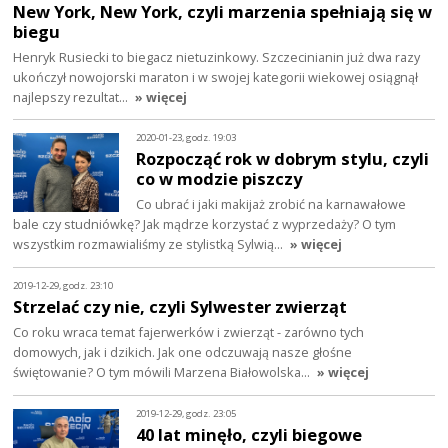
New York, New York, czyli marzenia spełniają się w
biegu
Henryk Rusiecki to biegacz nietuzinkowy. Szczecinianin już dwa razy
ukończył nowojorski maraton i w swojej kategorii wiekowej osiągnął
najlepszy rezultat…
» więcej
2020-01-23, godz. 19:03
Rozpocząć rok w dobrym stylu, czyli
co w modzie piszczy
Co ubrać i jaki makijaż zrobić na karnawałowe
bale czy studniówkę? Jak mądrze korzystać z wyprzedaży? O tym
wszystkim rozmawialiśmy ze stylistką Sylwią…
» więcej
2019-12-29, godz. 23:10
Strzelać czy nie, czyli Sylwester zwierząt
Co roku wraca temat fajerwerków i zwierząt - zarówno tych
domowych, jak i dzikich. Jak one odczuwają nasze głośne
świętowanie? O tym mówili Marzena Białowolska…
» więcej
2019-12-29, godz. 23:05
40 lat minęło, czyli biegowe