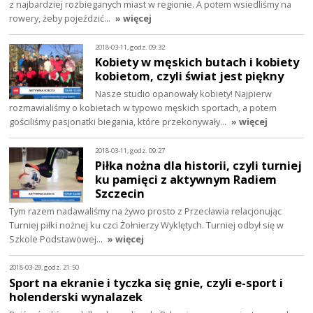
z najbardziej rozbieganych miast w regionie. A potem wsiedliśmy na
rowery, żeby pojeździć…
» więcej
2018-03-11, godz. 09:32
Kobiety w męskich butach i kobiety
kobietom, czyli świat jest piękny
Nasze studio opanowały kobiety! Najpierw
rozmawialiśmy o kobietach w typowo męskich sportach, a potem
gościliśmy pasjonatki biegania, które przekonywały…
» więcej
2018-03-11, godz. 09:27
Piłka nożna dla historii, czyli turniej
ku pamięci z aktywnym Radiem
Szczecin
Tym razem nadawaliśmy na żywo prosto z Przecławia relacjonując
Turniej piłki nożnej ku czci Żołnierzy Wyklętych. Turniej odbył się w
Szkole Podstawowej…
» więcej
2018-03-29, godz. 21:50
Sport na ekranie i tyczka się gnie, czyli e-sport i
holenderski wynalazek