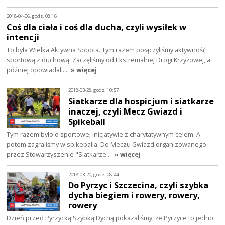
2018-04-06, godz. 08:16
Coś dla ciała i coś dla ducha, czyli wysiłek w
intencji
To była Wielka Aktywna Sobota. Tym razem połączyliśmy aktywność
sportową z duchową. Zaczęliśmy od Ekstremalnej Drogi Krzyżowej, a
później opowiadali…
» więcej
2018-03-28, godz. 10:57
Siatkarze dla hospicjum i siatkarze
inaczej, czyli Mecz Gwiazd i
Spikeball
Tym razem było o sportowej inicjatywie z charytatywnym celem. A
potem zagraliśmy w spikeballa. Do Meczu Gwiazd organizowanego
przez Stowarzyszenie "Siatkarze…
» więcej
2018-03-20, godz. 08:44
Do Pyrzyc i Szczecina, czyli szybka
dycha biegiem i rowery, rowery,
rowery
Dzień przed Pyrzycką Szybką Dychą pokazaliśmy, że Pyrzyce to jedno