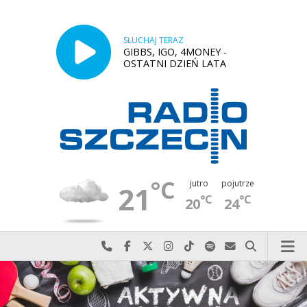
SŁUCHAJ TERAZ
GIBBS, IGO, 4MONEY -
OSTATNI DZIEŃ LATA
°C
jutro
pojutrze
21
°C
°C
20
24
Najlepiej po prostu do nas zadzwoń
Odwiedź nas na Facebook-u
Odwiedź nas na X
Odwiedź nas na Instagram-ie
Odwiedź nas na TikTok-u
Szukaj nas na Spotify
Wyślij do nas w
Szukaj