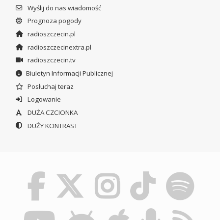
Wyślij do nas wiadomość
Prognoza pogody
radioszczecin.pl
radioszczecinextra.pl
radioszczecin.tv
Biuletyn Informacji Publicznej
Posłuchaj teraz
Logowanie
DUŻA CZCIONKA
DUŻY KONTRAST