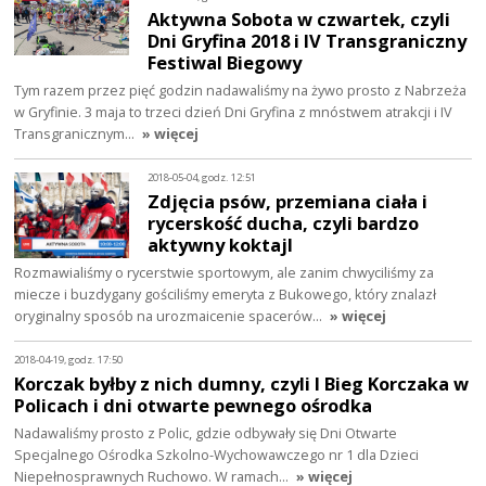
Aktywna Sobota w czwartek, czyli
Dni Gryfina 2018 i IV Transgraniczny
Festiwal Biegowy
Tym razem przez pięć godzin nadawaliśmy na żywo prosto z Nabrzeża
w Gryfinie. 3 maja to trzeci dzień Dni Gryfina z mnóstwem atrakcji i IV
Transgranicznym…
» więcej
2018-05-04, godz. 12:51
Zdjęcia psów, przemiana ciała i
rycerskość ducha, czyli bardzo
aktywny koktajl
Rozmawialiśmy o rycerstwie sportowym, ale zanim chwyciliśmy za
miecze i buzdygany gościliśmy emeryta z Bukowego, który znalazł
oryginalny sposób na urozmaicenie spacerów…
» więcej
2018-04-19, godz. 17:50
Korczak byłby z nich dumny, czyli I Bieg Korczaka w
Policach i dni otwarte pewnego ośrodka
Nadawaliśmy prosto z Polic, gdzie odbywały się Dni Otwarte
Specjalnego Ośrodka Szkolno-Wychowawczego nr 1 dla Dzieci
Niepełnosprawnych Ruchowo. W ramach…
» więcej