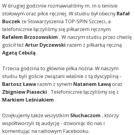
W drugiej godzinie rozmawialiśmy m. in o tenisie
stołowym oraz piłce ręcznej. W studiu był obecny
Rafał
Buczek
ze Stowarzyszenia TOP-SPIN Szczeci, a
telefonicznie łączyliśmy się piłkarzem ręcznym
Rafałem Brzozowskim
. W naszym studiu przez chwilę
gościł też
Artur Dyczewski
razem z piłkarką ręczną
Agatą Cebulą
.
Trzecia godzina to głównie piłka nożna. W naszym
studiu byli goście związani właśnie z tą dyscypliną -
Bartosz Ława
razem z synem
Natanem Ławą
oraz
Zbigniew Piasecki
. Telefonicznie łączyliśmy się z
Markiem Leśniakiem
.
Dziękujemy także wszystkim
Słuchaczom
, którzy
współtworzyli tę audycję - dzwoniąc do nas i
komentując na radiowym Facebooku.