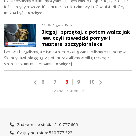
Dziś mówiliśmy o kilku dyscyplinach. Było więc o e-sporcie, tyczce, ale
też o jedynym szczecińskim uczestniku zimowych IO w historii. Czy
można być…
» więcej
2018-02-25, godz. 16:38
Biegaj i sprzątaj, a potem walcz jak
lew, czyli szwedzki pomysł i
mastersi szczypiorniaka
I znowu biegaliśmy, ale tym razem jogging zamieniliśmy na modny w
Skandynawii plogging. A potem zagraliśmy w piłkę ręczną ze
szczecińskimi mastersami…
» więcej
6
7
8
9
10
129 na 13 stronach
Zadzwoń do studia: 510 777 666
Czujny non stop: 510 777 222