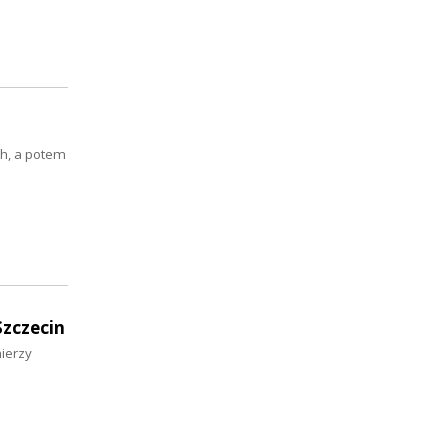
ch, a potem
Szczecin
nierzy