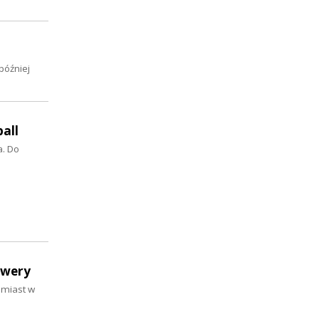
później
ball
a. Do
owery
 miast w