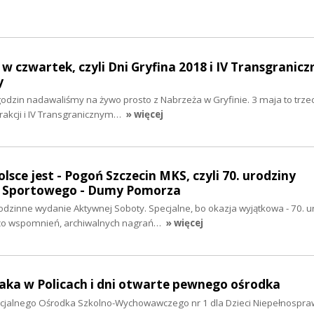
 czwartek, czyli Dni Gryfina 2018 i IV Transgranicz
y
dzin nadawaliśmy na żywo prosto z Nabrzeża w Gryfinie. 3 maja to trzec
akcji i IV Transgranicznym…
» więcej
lsce jest - Pogoń Szczecin MKS, czyli 70. urodziny
u Sportowego - Dumy Pomorza
godzinne wydanie Aktywnej Soboty. Specjalne, bo okazja wyjątkowa - 70. u
użo wspomnień, archiwalnych nagrań…
» więcej
czaka w Policach i dni otwarte pewnego ośrodka
pecjalnego Ośrodka Szkolno-Wychowawczego nr 1 dla Dzieci Niepełnospr