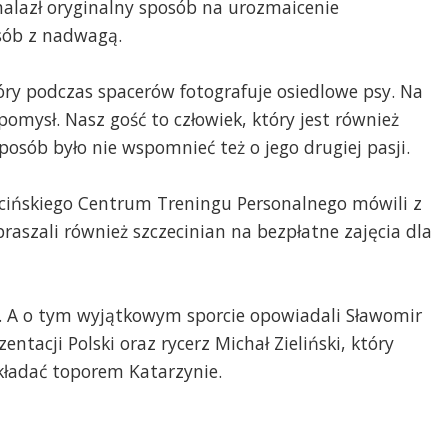
nalazł oryginalny sposób na urozmaicenie
osób z nadwagą.
óry podczas spacerów fotografuje osiedlowe psy. Na
pomysł. Nasz gość to człowiek, który jest również
osób było nie wspomnieć też o jego drugiej pasji.
zecińskiego Centrum Treningu Personalnego mówili z
praszali również szczecinian na bezpłatne zajęcia dla
. A o tym wyjątkowym sporcie opowiadali Sławomir
entacji Polski oraz rycerz Michał Zieliński, który
okładać toporem Katarzynie.