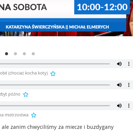
bił (chociaż kocha koty)
 zbyt późno
na mistrzostwa
 ale zanim chwyciliśmy za miecze i buzdygany