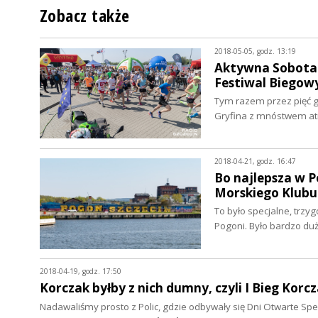
Zobacz także
2018-05-05, godz. 13:19
Aktywna Sobota w
Festiwal Biegow
Tym razem przez pięć go
Gryfina z mnóstwem atr
2018-04-21, godz. 16:47
Bo najlepsza w Po
Morskiego Klub
To było specjalne, trzy
Pogoni. Było bardzo d
2018-04-19, godz. 17:50
Korczak byłby z nich dumny, czyli I Bieg Kor
Nadawaliśmy prosto z Polic, gdzie odbywały się Dni Otwarte S