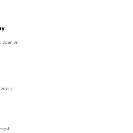
ny
i dzień Dni
rodziny
awnych