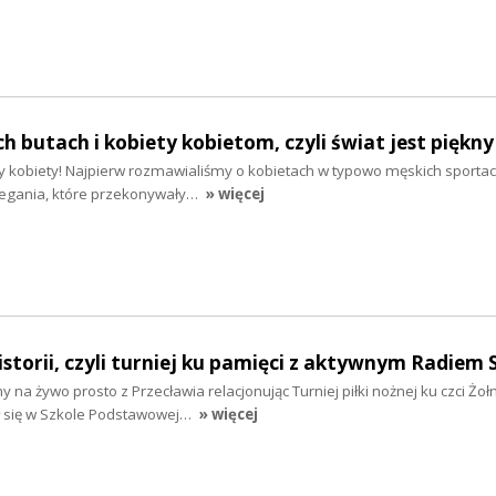
h butach i kobiety kobietom, czyli świat jest piękny
 kobiety! Najpierw rozmawialiśmy o kobietach w typowo męskich sporta
biegania, które przekonywały…
» więcej
istorii, czyli turniej ku pamięci z aktywnym Radiem 
a żywo prosto z Przecławia relacjonując Turniej piłki nożnej ku czci Żoł
ył się w Szkole Podstawowej…
» więcej