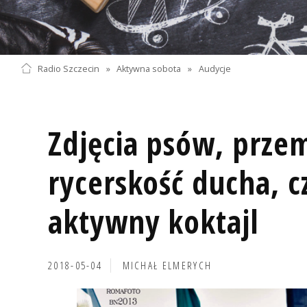
Radio Szczecin
»
Aktywna sobota
»
Audycje
Zdjęcia psów, przem
rycerskość ducha, c
aktywny koktajl
2018-05-04
MICHAŁ ELMERYCH