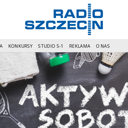
A
KONKURSY
STUDIO S-1
REKLAMA
O NAS