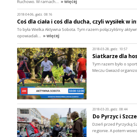
Ruchowo. W ramach…
» więcej
2018-04-06, godz. 08:16
Coś dla ciała i coś dla ducha, czyli wysiłek w in
To była Wielka Aktywna Sobota. Tym razem połączyliśmy aktywn
opowiadali…
» więcej
2018-03-28, godz. 10:57
Siatkarze dla hos
Tym razem było o sport
Meczu Gwiazd organizo
2018-03-20, godz. 08:44
Do Pyrzyc i Szcz
Dzień przed Pyrzycką S
regionie. A potem wsie