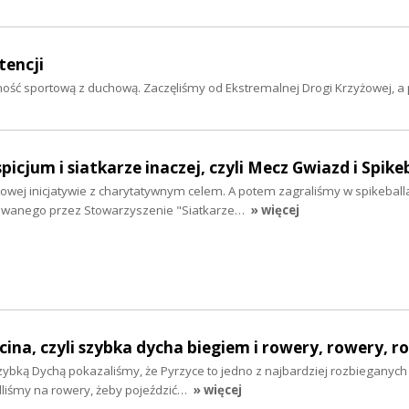
tencji
ość sportową z duchową. Zaczęliśmy od Ekstremalnej Drogi Krzyżowej, a 
picjum i siatkarze inaczej, czyli Mecz Gwiazd i Spike
owej inicjatywie z charytatywnym celem. A potem zagraliśmy w spikeball
wanego przez Stowarzyszenie "Siatkarze…
» więcej
ecina, czyli szybka dycha biegiem i rowery, rowery, r
zybką Dychą pokazaliśmy, że Pyrzyce to jedno z najbardziej rozbieganych
dliśmy na rowery, żeby pojeździć…
» więcej