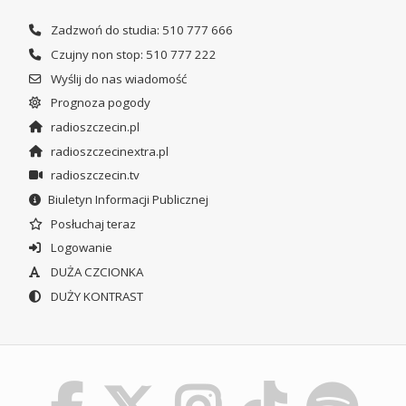
Zadzwoń do studia: 510 777 666
Czujny non stop: 510 777 222
Wyślij do nas wiadomość
Prognoza pogody
radioszczecin.pl
radioszczecinextra.pl
radioszczecin.tv
Biuletyn Informacji Publicznej
Posłuchaj teraz
Logowanie
DUŻA CZCIONKA
DUŻY KONTRAST