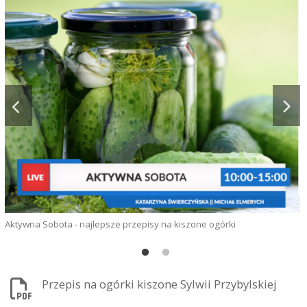
Aktywna Sobota - najlepsze przepisy na kiszone ogórki
P
Przepis na ogórki kiszone Sylwii Przybylskiej