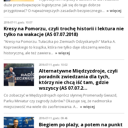
duże przedsięwzięcie logistyczne. Jak się do tego dobrze
przygotować? O najważniejszych zasadach bezpiecznego…
» więcej
2018-07-11, godz. 10:07
Kresy na Pomorzu, czyli trochę historii i lektura nie
tylko na wakacje (AS 07.07.2018)
"Kresy na Pomorzu. Tułaczka po Ziemiach Odzyskanych" Marka A.
Koprowskiego to książka, która nie tylko daje obszerną wiedzę
historyczną, ale też zawiera…
» więcej
2018-07-11, godz. 10:02
Alternatywne Międzyzdroje, czyli
poradnik zwiedzania dla tych,
którzy nie chcą iść tam, gdzie
wszyscy (AS 07.07.2…
Co zobaczyć w Międzyzdrojach oprócz słynnej Promenady Gwiazd,
Parku Miniatur czy zagrody żubrów? Okazuje się, że nadmorska
miejscowość ma wiele do zaoferowania. A…
» więcej
2018-07-11, godz. 09:46
Biegiem po plaży, a potem na punkt