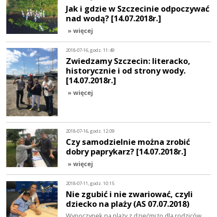
Jak i gdzie w Szczecinie odpoczywać
nad wodą? [14.07.2018r.]
» więcej
2018-07-16, godz. 11:49
Zwiedzamy Szczecin: literacko,
historycznie i od strony wody.
[14.07.2018r.]
» więcej
2018-07-16, godz. 12:09
Czy samodzielnie można zrobić
dobry paprykarz? [14.07.2018r.]
» więcej
2018-07-11, godz. 10:15
Nie zgubić i nie zwariować, czyli
dziecko na plaży (AS 07.07.2018)
Wypoczynek na plaży z dziećmi to dla rodziców