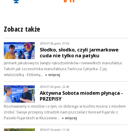
Zobacz także
2018-07-28, godz. 07:03
Słodko, słodko, czyli jarmarkowe
cuda nie tylko na patyku
Jarmark Jakubowy to święto rękodzielników i niewielkich manufaktur.
Takich jak szczecińska manufaktura Twórcza Cytrynka. Z jej
właścicielką - Elżbietą…
» więcej
2018-07-20, godz. 22:46
Aktywna Sobota miodem płynąca -
PRZEPISY
Rozmawiamy o miodzie i o tym, co dobrego w kuchni można z miodem
zrobić. Swoje przepisy zdradzili nam pszczelarz Konrad Fujarski z
Pasieki Fujarskich w Kluczewie…
» więcej
2018-07-16, godz. 11:34