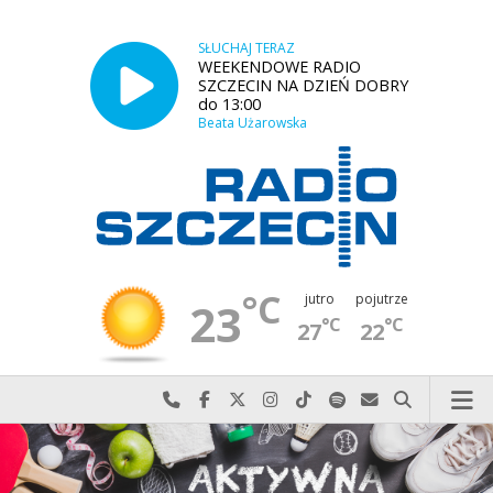
SŁUCHAJ TERAZ
WEEKENDOWE RADIO
SZCZECIN NA DZIEŃ DOBRY
do 13:00
Beata Użarowska
°C
jutro
pojutrze
23
°C
°C
27
22
Najlepiej po prostu do nas zadzwoń
Odwiedź nas na Facebook-u
Odwiedź nas na X
Odwiedź nas na Instagram-ie
Odwiedź nas na TikTok-u
Szukaj nas na Spotify
Wyślij do nas w
Szukaj