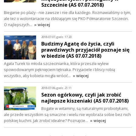
Szczecinie (AS 07.07.2018)
Bieganie po plaży - nie zawsze i nie dla każdego. Rozmawialiśmy o tym,
ale też o wolontariacie na zbliżającym się PKO Półmaratonie Szczecin.
O najlepszych…
» więcej
2018-07-07, godz. 17:20
Budzimy Agatę do życia, czyli
prawdziwych przyjaciół poznaje się
w biedzie (AS 07.07.2018)
Agata Turek to młoda szczecinianka, która przeszła wylew
spowodowanym pęknięciem tętniaka. Przyjaciele i bliscy robią
wszystko, aby kobieta mogła wrócić…
» więcej
2018-07-06, godz. 21:11
Sezon ogórkowy, czyli jak zrobić
najlepsze kiszeniaki (AS 07.07.2018)
Bogate w witaminy, są naturalnymi probiotykami,
ale przede wszystkim są smaczne i wielu nie wyobraża sobie bez nich
polskiej kuchni. Jak zrobić idealne? Poznajcie…
» więcej