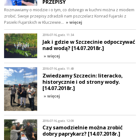
PRZEPISY
Rozmawiamy o miodzie i o tym, co dobrego w kuchni można z miodem
zrobić. Swoje przepisy zdradzili nam pszczelarz Konrad Fujarski z
Pasieki Fujarskich w Kluczewie…
» więcej
2018-07-16, godz. 11:34
Jak i gdzie w Szczecinie odpoczywać
nad wodą? [14.07.2018r.]
» więcej
2018-07-16, godz. 11:49
Zwiedzamy Szczecin: literacko,
historycznie i od strony wody.
[14.07.2018r.]
» więcej
2018-07-16, godz. 12:09
Czy samodzielnie można zrobić
dobry paprykarz? [14.07.2018r.]