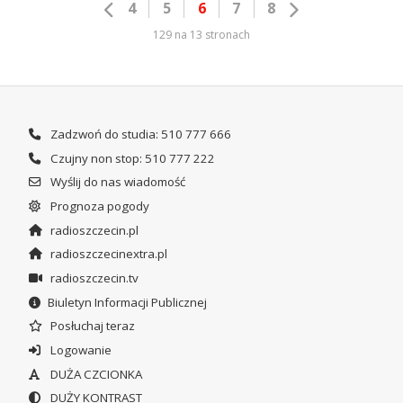
4
5
6
7
8
129 na 13 stronach
Zadzwoń do studia: 510 777 666
Czujny non stop: 510 777 222
Wyślij do nas wiadomość
Prognoza pogody
radioszczecin.pl
radioszczecinextra.pl
radioszczecin.tv
Biuletyn Informacji Publicznej
Posłuchaj teraz
Logowanie
DUŻA CZCIONKA
DUŻY KONTRAST