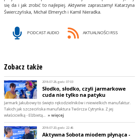
się da i jak zrobić to najlepiej. Aktywnie zapraszamy! Katarzyna
Świerczyńska, Michał Elmerych i Kamil Nieradka.
PODCAST AUDIO
AKTUALNOŚCI RSS
Zobacz także
2018-07-28, godz. 07:03
Słodko, słodko, czyli jarmarkowe
cuda nie tylko na patyku
Jarmark Jakubowy to święto rękodzielników i niewielkich manufaktur.
Takich jak szczecińska manufaktura Twórcza Cytrynka. Z jej
właścicielką - Elżbietą…
» więcej
2018-07-20, godz. 22:46
Aktywna Sobota miodem płynąca -