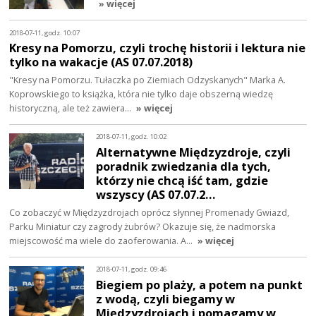
» więcej
2018-07-11, godz. 10:07
Kresy na Pomorzu, czyli trochę historii i lektura nie
tylko na wakacje (AS 07.07.2018)
"Kresy na Pomorzu. Tułaczka po Ziemiach Odzyskanych" Marka A.
Koprowskiego to książka, która nie tylko daje obszerną wiedzę
historyczną, ale też zawiera…
» więcej
2018-07-11, godz. 10:02
Alternatywne Międzyzdroje, czyli
poradnik zwiedzania dla tych,
którzy nie chcą iść tam, gdzie
wszyscy (AS 07.07.2…
Co zobaczyć w Międzyzdrojach oprócz słynnej Promenady Gwiazd,
Parku Miniatur czy zagrody żubrów? Okazuje się, że nadmorska
miejscowość ma wiele do zaoferowania. A…
» więcej
2018-07-11, godz. 09:46
Biegiem po plaży, a potem na punkt
z wodą, czyli biegamy w
Międzyzdrojach i pomagamy w