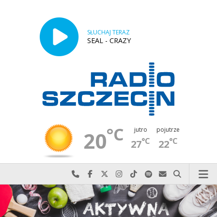
SŁUCHAJ TERAZ
SEAL - CRAZY
°C
jutro
pojutrze
20
°C
°C
27
22
Najlepiej po prostu do nas zadzwoń
Odwiedź nas na Facebook-u
Odwiedź nas na X
Odwiedź nas na Instagram-ie
Odwiedź nas na TikTok-u
Szukaj nas na Spotify
Wyślij do nas w
Szukaj