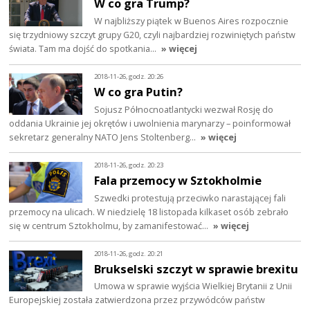
W co gra Trump?
W najbliższy piątek w Buenos Aires rozpocznie
się trzydniowy szczyt grupy G20, czyli najbardziej rozwiniętych państw
świata. Tam ma dojść do spotkania…
» więcej
2018-11-26, godz. 20:26
W co gra Putin?
Sojusz Północnoatlantycki wezwał Rosję do
oddania Ukrainie jej okrętów i uwolnienia marynarzy – poinformował
sekretarz generalny NATO Jens Stoltenberg…
» więcej
2018-11-26, godz. 20:23
Fala przemocy w Sztokholmie
Szwedki protestują przeciwko narastającej fali
przemocy na ulicach. W niedzielę 18 listopada kilkaset osób zebrało
się w centrum Sztokholmu, by zamanifestować…
» więcej
2018-11-26, godz. 20:21
Brukselski szczyt w sprawie brexitu
Umowa w sprawie wyjścia Wielkiej Brytanii z Unii
Europejskiej została zatwierdzona przez przywódców państw