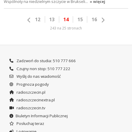
Wspólnoty na niedzielnym szczycie w Brukseli…
» więcej
12
13
14
15
16
243 na 25 stronach
Zadzwoń do studia: 510 777 666
Czujny non stop: 510 777 222
Wyślij do nas wiadomość
Prognoza pogody
radioszczecin.pl
radioszczecinextra.pl
radioszczecin.tv
Biuletyn Informacji Publicznej
Posłuchaj teraz
Logowanie