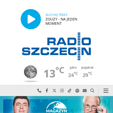
SŁUCHAJ TERAZ
ZOUZY - NA JEDEN
MOMENT
°C
jutro
pojutrze
13
°C
°C
24
29
Najlepiej po prostu do nas zadzwoń
Odwiedź nas na Facebook-u
Odwiedź nas na X
Odwiedź nas na Instagram-ie
Odwiedź nas na TikTok-u
Szukaj nas na Spotify
Wyślij do nas w
Szukaj