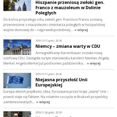
Hiszpanie przeniosą zwłoki gen.
Franco z mauzoleum w Dolinie
Poległych
Do końca przyszłego roku zwłoki gen. Francisco Franco zostaną
przeniesione z mauzoleum i cmentarza poległych w hiszpańskiej
wojnie domowej do – najprawdopodobniej…
» więcej
2018-12-17, godz. 20:28
Niemcy – zmiana warty w CDU
AnnegretKramp-Karrenbauer została nową
szefową CDU. Zastąpiła na tym stanowisku kanclerz Niemiec Angelę
Merkel. Angela Merkel już pod koniec października…
» więcej
2018-12-17, godz. 20:26
Niejasna przyszłość Unii
Europejskiej
Europa dwóch prędkości, idea, forsowana przez kraje „starej” Unii –
powoli staje się faktem. Na ostatnim szczycie w Brukseli przywódcy
zainteresowanych…
» więcej
2018-11-26, godz. 20:29