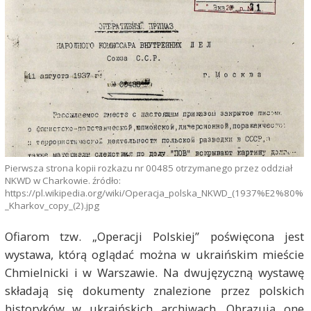
Pierwsza strona kopii rozkazu nr 00485 otrzymanego przez oddział
NKWD w Charkowie. źródło:
https://pl.wikipedia.org/wiki/Operacja_polska_NKWD_(1937%E2%80%9
_Kharkov_copy_(2).jpg
Ofiarom tzw. „Operacji Polskiej” poświęcona jest
wystawa, którą oglądać można w ukraińskim mieście
Chmielnicki i w Warszawie. Na dwujęzyczną wystawę
składają się dokumenty znalezione przez polskich
historyków w ukraińskich archiwach. Obrazują one