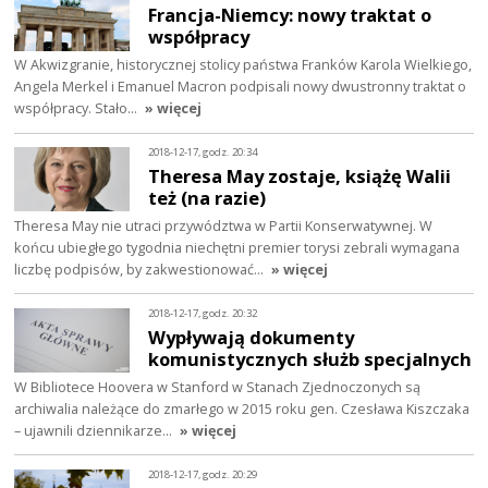
Francja-Niemcy: nowy traktat o
współpracy
W Akwizgranie, historycznej stolicy państwa Franków Karola Wielkiego,
Angela Merkel i Emanuel Macron podpisali nowy dwustronny traktat o
współpracy. Stało…
» więcej
2018-12-17, godz. 20:34
Theresa May zostaje, książę Walii
też (na razie)
Theresa May nie utraci przywództwa w Partii Konserwatywnej. W
końcu ubiegłego tygodnia niechętni premier torysi zebrali wymagana
liczbę podpisów, by zakwestionować…
» więcej
2018-12-17, godz. 20:32
Wypływają dokumenty
komunistycznych służb specjalnych
W Bibliotece Hoovera w Stanford w Stanach Zjednoczonych są
archiwalia należące do zmarłego w 2015 roku gen. Czesława Kiszczaka
– ujawnili dziennikarze…
» więcej
2018-12-17, godz. 20:29