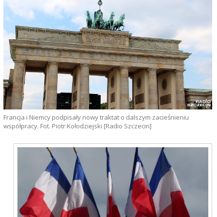
Francja i Niemcy podpisały nowy traktat o dalszym zacieśnieniu
współpracy. Fot. Piotr Kołodziejski [Radio Szczecin]