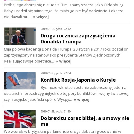
Próba jego aborcji się nie udała. Tim, znany szerzej jako Oldenburg
Baby, urodził się mimo tego, że miało go nie być na świecie. Lekarze
nie dawali mu…
» więcej
2019-01-28, godz. 22:12
Druga rocznica zaprzysiężenia
Donalda Trumpa
Mija połowa kadencji Donalda Trumpa. 20 stycznia 2017 roku został on
zaprzysiężony na stanowisko prezydenta Stanów Zjednoczonych.
Realizując swoje obietnice…
» więcej
2019-01-28, godz. 22:04
Konflikt Rosja-Japonia o Kuryle
Być może wkrótce zostanie zakończony jeden z
ostatnich nierozstrzygniętych do tej pory konfliktów II wojny światowej,
czyli rosyjsko-japoński spór o Wyspy…
» więcej
2019-01-28, godz. 21:59
Do brexitu coraz bliżej, a umowy nie
ma
We wtorek w brytyjskim parlamencie druga debata i głosowanie w