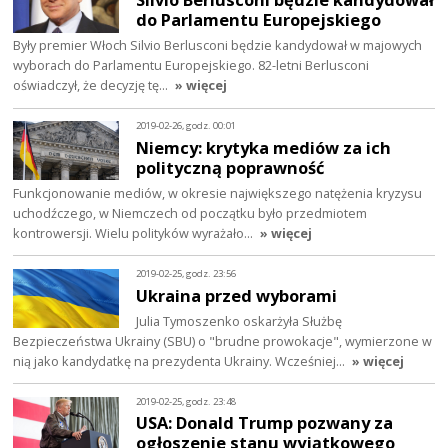
do Parlamentu Europejskiego
Były premier Włoch Silvio Berlusconi będzie kandydował w majowych
wyborach do Parlamentu Europejskiego. 82-letni Berlusconi
oświadczył, że decyzję tę…
» więcej
2019-02-26, godz. 00:01
Niemcy: krytyka mediów za ich
polityczną poprawność
Funkcjonowanie mediów, w okresie największego natężenia kryzysu
uchodźczego, w Niemczech od początku było przedmiotem
kontrowersji. Wielu polityków wyrażało…
» więcej
2019-02-25, godz. 23:56
Ukraina przed wyborami
Julia Tymoszenko oskarżyła Służbę
Bezpieczeństwa Ukrainy (SBU) o "brudne prowokacje", wymierzone w
nią jako kandydatkę na prezydenta Ukrainy. Wcześniej…
» więcej
2019-02-25, godz. 23:48
USA: Donald Trump pozwany za
ogłoszenie stanu wyjątkowego