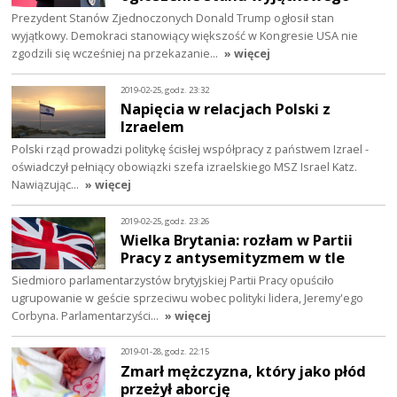
Prezydent Stanów Zjednoczonych Donald Trump ogłosił stan
wyjątkowy. Demokraci stanowiący większość w Kongresie USA nie
zgodzili się wcześniej na przekazanie…
» więcej
2019-02-25, godz. 23:32
Napięcia w relacjach Polski z
Izraelem
Polski rząd prowadzi politykę ścisłej współpracy z państwem Izrael -
oświadczył pełniący obowiązki szefa izraelskiego MSZ Israel Katz.
Nawiązując…
» więcej
2019-02-25, godz. 23:26
Wielka Brytania: rozłam w Partii
Pracy z antysemityzmem w tle
Siedmioro parlamentarzystów brytyjskiej Partii Pracy opuściło
ugrupowanie w geście sprzeciwu wobec polityki lidera, Jeremy'ego
Corbyna. Parlamentarzyści…
» więcej
2019-01-28, godz. 22:15
Zmarł mężczyzna, który jako płód
przeżył aborcję