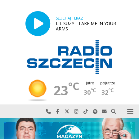
SŁUCHAJ TERAZ
LIL SUZY - TAKE ME IN YOUR
ARMS
°C
jutro
pojutrze
23
°C
°C
30
32
Najlepiej po prostu do nas zadzwoń
Odwiedź nas na Facebook-u
Odwiedź nas na X
Odwiedź nas na Instagram-ie
Odwiedź nas na TikTok-u
Szukaj nas na Spotify
Wyślij do nas w
Szukaj